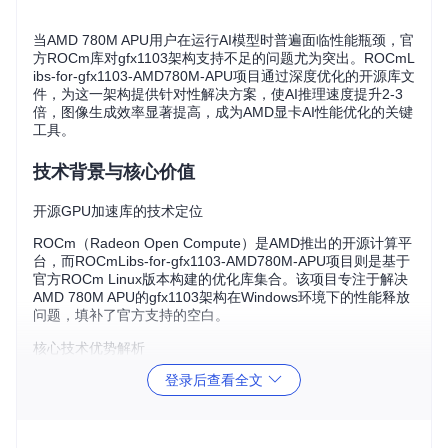
当AMD 780M APU用户在运行AI模型时普遍面临性能瓶颈，官
方ROCm库对gfx1103架构支持不足的问题尤为突出。ROCmL
ibs-for-gfx1103-AMD780M-APU项目通过深度优化的开源库文
件，为这一架构提供针对性解决方案，使AI推理速度提升2-3
倍，图像生成效率显著提高，成为AMD显卡AI性能优化的关键
工具。
技术背景与核心价值
开源GPU加速库的技术定位
ROCm（Radeon Open Compute）是AMD推出的开源计算平
台，而ROCmLibs-for-gfx1103-AMD780M-APU项目则是基于
官方ROCm Linux版本构建的优化库集合。该项目专注于解决
AMD 780M APU的gfx1103架构在Windows环境下的性能释放
问题，填补了官方支持的空白。
核心技术优势解析
架构专优化
：针对gfx1103架构深度定制的计算逻辑，充分
登录后查看全文
发挥硬件潜能
跨版本兼容
：支持HIP SDK 5.7至6.2.4等多个版本，满足不
同开发环境需求
多场景适配
：从AI模型推理到图像生成，提供全流程性能加