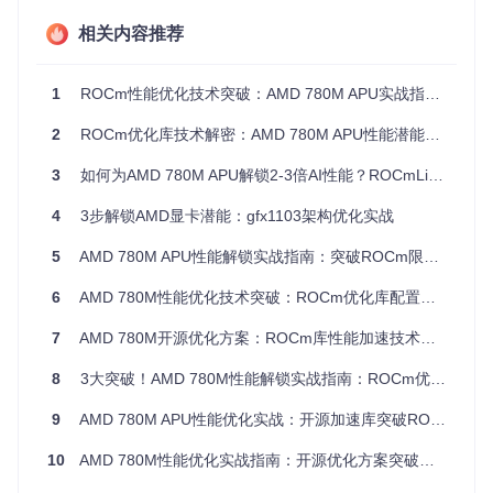
速方案
相关内容推荐
开源可扩展
：项目代码完全开放，支持社区贡献与功能扩展
性能瓶颈突破方案
1
ROCm性能优化技术突破：AMD 780M APU实战指南与生态展望
系统环境准备步骤
2
ROCm优化库技术解密：AMD 780M APU性能潜能全面释放架构解析
安装对应版本的HIP SDK for Windows开发环境
从项目仓库获取适合的优化库压缩包
3
如何为AMD 780M APU解锁2-3倍AI性能？ROCmLibs-for-gfx1103终极优化指南 🚀
验证系统环境变量配置，确保HIP_PATH正确设置
优化库部署流程
4
3步解锁AMD显卡潜能：gfx1103架构优化实战
1. 执行备份命令保护原有库文件：

5
AMD 780M APU性能解锁实战指南：突破ROCm限制的底层优化方案
   xcopy "%HIP_PATH%\bin" "%HIP_PATH%\bin_backup" /E /H /C
6
AMD 780M性能优化技术突破：ROCm优化库配置指南
2. 解压下载的优化库压缩包到临时目录

7
AMD 780M开源优化方案：ROCm库性能加速技术全解析
3. 复制解压后的文件到HIP SDK目录：

   xcopy "temp\*" "%HIP_PATH%\bin" /E /H /C /I

8
3大突破！AMD 780M性能解锁实战指南：ROCm优化库全流程配置
9
AMD 780M APU性能优化实战：开源加速库突破ROCm性能瓶颈
版本选择与兼容性指南
10
AMD 780M性能优化实战指南：开源优化方案突破硬件加速瓶颈