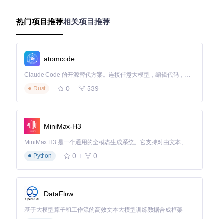
HIP SDK版本匹配矩阵
优化库版
支持的HIP S
发布
主要优化方向
热门项目推荐
相关项目推荐
本标识
DK版本
日期
基础架构适配与稳
2023
V3
5.7.1
Q4
定性提升
atomcode
计算效率优化与内
2024
V4.0
6.1.2
Q1
存管理改进
Claude Code 的开源替代方案。连接任意大模型，编辑代码，运行命令，自动验证 — 全自动执行。用 Rust 构建，极致性能。 ｜ An open-source alternative to Claude Code. Connect any LLM, edit code, run commands, and verify changes — autonomously. Built in Rust for speed. Get Started
AI推理性能增强与
2024
0
539
Rust
V5.0
6.2.4
Q2
多架构扩展
多架构支持范围
项目不仅针对gfx1103架构优化，还扩展支持多种AMD GPU架
MiniMax-H3
构：
MiniMax H3 是一个通用的全模态生成系统。它支持对由文本、图像、视频和音频组成的多模态上下文进行统一理解，并能生成分辨率高达 2K、时长可达 15 秒的带原生立体声音频的视频。得益于面向任务泛化的系统设计，H3 在预训练阶段就已具备广泛的多模态上下文理解与生成能力，能够出色地执行复杂的多模态指令。
gfx803（适用于RX 580系列显卡）
0
0
Python
gfx90c（适用于Vega系列显卡）
gfx1010-1036（适用于Navi 10-14系列显卡）
gfx1103（专为780M APU优化）
gfx1150（实验性支持）
DataFlow
基于大模型算子和工作流的高效文本大模型训练数据合成框架
应用场景与性能提升