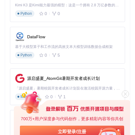
Windows系统高效配置
Kimi K3 是Kimi能力最强的模型：这是一个拥有 2.8 万亿参数的混合专家（MoE）模型，具备原生视觉理解能力，并支持 100 万 token 的上下文窗口。
Windows用户可通过两种方式部署MEGAsync：
0
0
Python
安装准备
系统要求：Windows 7或更高版本（32位/64位）
依赖环境：.NET Framework 4.5或更高版本
DataFlow
安装流程
基于大模型算子和工作流的高效文本大模型训练数据合成框架
二进制安装
下载官方安装程序后，双击运行并遵循向导指
示完成安装，默认路径为
C:\Program Files\MEGAsyn
0
5
Python
c
。
源码编译
源启盛夏_AtomGit暑期开发者成长计划
git 
clone
「源启盛夏」暑期校园开发者成长计划旨在激活校园开源力量，通过积分激励、认证扶持、资源倾斜等形式，引导高校组织和开发者完成「入驻 — 建项目 — 做贡献 — 获认证 — 得资源」的完整闭环。无论你是想带领社团入驻平台的组织者，还是希望用代码贡献证明自己的开发者，都能在这里找到属于你的成长路径。
cd
 MEGAsync

0
1
Markdown
初始配置
安装完成后首次启动时，输入MEGA账户凭据，
选择同步类型（完全同步/选择性同步），设置本地同步文
700万+用户深度参与代码创作，更多精彩内容等你共创
py-xiaozhi
件夹路径。
基于Python的Xiaozhi AI，适用于想要完整Xiaozhi体验而无需拥有专用硬件的用户。
立即登录/注册