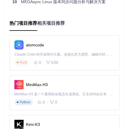
文件夹结构，每个成员仅同步自己负责的项目模块，同时
10
MEGAsync Linux 版本同步问题分析与解决方案
保持主分支的更新可见性。
同步规则配置示例
热门项目推荐
相关项目推荐
{
"syncFolders"
:
[
{
atomcode
"localPath"
:
"/home/user/projects/main"
,
"remotePath"
:
"/MEGA/Team Projects/Main"
,
Claude Code 的开源替代方案。连接任意大模型，编辑代码，运行命令，自动验证 — 全自动执行。用 Rust 构建，极致性能。 ｜ An open-source alternative to Claude Code. Connect any LLM, edit code, run commands, and verify changes — autonomously. Built in Rust for speed. Get Started
"direction"
:
"bidirectional"
,
0
539
"exclusions"
:
[
"node_modules"
,
"*.log"
]
Rust
}
,
{
"localPath"
:
"/home/user/projects/feature-x"
,
"remotePath"
:
"/MEGA/Team Projects/Feature X"
,
MiniMax-H3
"direction"
:
"upload_only"
}
MiniMax H3 是一个通用的全模态生成系统。它支持对由文本、图像、视频和音频组成的多模态上下文进行统一理解，并能生成分辨率高达 2K、时长可达 15 秒的带原生立体声音频的视频。得益于面向任务泛化的系统设计，H3 在预训练阶段就已具备广泛的多模态上下文理解与生成能力，能够出色地执行复杂的多模态指令。
]
0
0
Python
}
系统适配：多平台安装与配置指南
Kimi-K3