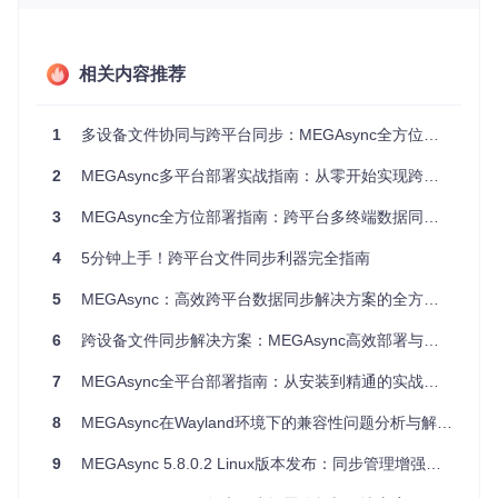
省存储空间，还能减少不必要的网络传输，尤其适合移动设备
和网络带宽有限的场景。
相关内容推荐
MEGAsync传输管理界面展示了活跃传输监控、进度跟踪和速
度统计功能，支持跨平台同步任务的高效管理
1
多设备文件协同与跨平台同步：MEGAsync全方位应用指南
场景化应用：从个人到团队的同步策略
2
MEGAsync多平台部署实战指南：从零开始实现跨设备文件同步
个人用户的跨设备文件管理
3
MEGAsync全方位部署指南：跨平台多终端数据同步解决方案
对于需要在办公室电脑、家用笔记本和移动设备间切换工作的
个人用户，MEGAsync提供了统一的文件访问体验。通过设置
4
5分钟上手！跨平台文件同步利器完全指南
自动同步规则，文档、图片和项目文件在所有设备上保持最新
状态，无需手动复制或邮件传输。
5
MEGAsync：高效跨平台数据同步解决方案的全方位部署与优化指南
团队协作同步策略
6
跨设备文件同步解决方案：MEGAsync高效部署与优化指南
在团队协作场景中，MEGAsync支持以下高级同步策略：
7
MEGAsync全平台部署指南：从安装到精通的实战手册
共享文件夹权限管理
通过MEGA云盘的权限系统，团队管
理员可设置不同成员对同步文件夹的访问权限（只读/读
8
MEGAsync在Wayland环境下的兼容性问题分析与解决方案
写），确保敏感文件的安全共享。
9
MEGAsync 5.8.0.2 Linux版本发布：同步管理增强与系统兼容性升级
分支同步工作流
开发团队可利用选择性同步功能创建分支