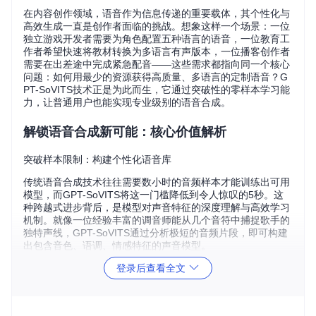
在内容创作领域，语音作为信息传递的重要载体，其个性化与
高效生成一直是创作者面临的挑战。想象这样一个场景：一位
独立游戏开发者需要为角色配置五种语言的语音，一位教育工
作者希望快速将教材转换为多语言有声版本，一位播客创作者
需要在出差途中完成紧急配音——这些需求都指向同一个核心
问题：如何用最少的资源获得高质量、多语言的定制语音？G
PT-SoVITS技术正是为此而生，它通过突破性的零样本学习能
力，让普通用户也能实现专业级别的语音合成。
解锁语音合成新可能：核心价值解析
突破样本限制：构建个性化语音库
传统语音合成技术往往需要数小时的音频样本才能训练出可用
模型，而GPT-SoVITS将这一门槛降低到令人惊叹的5秒。这
种跨越式进步背后，是模型对声音特征的深度理解与高效学习
机制。就像一位经验丰富的调音师能从几个音符中捕捉歌手的
独特声线，GPT-SoVITS通过分析极短的音频片段，即可构建
出包含音色、语调、情感特征的声音模型。
登录后查看全文
打破语言边界：实现跨文化传播
在全球化内容创作的今天，语言障碍成为内容传播的主要瓶
颈。GPT-SoVITS内置的多语言处理引擎，如同一位精通五国