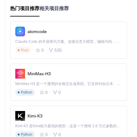
语言的同声传译，能让单一语音模型流畅切换中文、英文、日
语、韩语和粤语等多种语言。这种能力不仅节省了多语言配音
热门项目推荐
相关项目推荐
的成本，更让创作者的作品能无缝触达全球受众。
提升创作效率：从构思到成品的全流程优化
对于内容创作者而言，时间就是生命。GPT-SoVITS通过优化
atomcode
的推理引擎和预训练模型，将语音生成时间压缩到秒级。想象
Claude Code 的开源替代方案。连接任意大模型，编辑代码，运行命令，自动验证 — 全自动执行。用 Rust 构建，极致性能。 ｜ An open-source alternative to Claude Code. Connect any LLM, edit code, run commands, and verify changes — autonomously. Built in Rust for speed. Get Started
一下，当你完成脚本创作后，只需轻点鼠标，系统就能立即生
成符合预期的语音，这种即时反馈机制极大地加速了内容迭代
0
535
Rust
过程，让创意能够迅速转化为作品。
场景化应用：语音合成技术的实践蓝图
MiniMax-H3
打造虚拟主播：构建24小时在线的数字代言人
MiniMax H3 是一个通用的全模态生成系统。它支持对由文本、图像、视频和音频组成的多模态上下文进行统一理解，并能生成分辨率高达 2K、时长可达 15 秒的带原生立体声音频的视频。得益于面向任务泛化的系统设计，H3 在预训练阶段就已具备广泛的多模态上下文理解与生成能力，能够出色地执行复杂的多模态指令。
在直播电商蓬勃发展的当下，虚拟主播成为品牌营销的新宠。
0
0
Python
使用GPT-SoVITS，企业可以为虚拟形象定制专属语音，实现
7×24小时不间断直播。具体实施时，只需提供主播的5秒声音
样本，系统就能生成具有相同音色和说话风格的语音，配合实
时文本转语音技术，虚拟主播可以即时回应观众提问，极大降
低运营成本。
Kimi-K3
开发互动教育内容：让知识传递更具温度
Kimi K3 是Kimi能力最强的模型：这是一个拥有 2.8 万亿参数的混合专家（MoE）模型，具备原生视觉理解能力，并支持 100 万 token 的上下文窗口。
0
0
Python
教育工作者可以利用GPT-SoVITS创建多角色有声教材。例