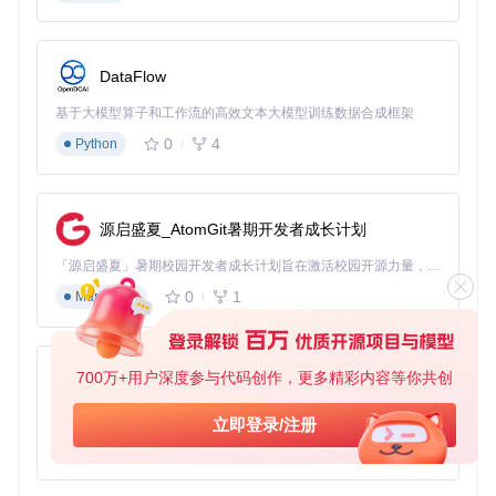
如，在语言学习课程中，系统能模拟不同年龄段、性别的母语
者发音；在历史教学中，可生成符合时代背景的人物语音。这
种沉浸式学习体验，能显著提升学生的学习兴趣和记忆效果。
DataFlow
制作多语言有声书：扩展内容的全球影响力
基于大模型算子和工作流的高效文本大模型训练数据合成框架
传统有声书制作需要聘请专业配音演员，成本高昂且周期漫
0
4
长。借助GPT-SoVITS，出版社可以将现有文本内容快速转换
Python
为多语言有声版本。一位科幻小说作者的作品，通过该技术能
在一周内生成中、英、日三种语言的有声书，大大缩短了内容
出海的时间周期。
源启盛夏_AtomGit暑期开发者成长计划
实施路径：从零开始的语音合成之旅
「源启盛夏」暑期校园开发者成长计划旨在激活校园开源力量，通过积分激励、认证扶持、资源倾斜等形式，引导高校组织和开发者完成「入驻 — 建项目 — 做贡献 — 获认证 — 得资源」的完整闭环。无论你是想带领社团入驻平台的组织者，还是希望用代码贡献证明自己的开发者，都能在这里找到属于你的成长路径。
搭建基础环境：5分钟完成系统配置
0
1
Markdown
环境配置是技术落地的第一步，如同为画家准备画布和颜料。
对于Linux或macOS用户，通过以下命令可以快速创建独立的
Python环境，避免系统依赖冲突：
700万+用户深度参与代码创作，更多精彩内容等你共创
py-xiaozhi
基于Python的Xiaozhi AI，适用于想要完整Xiaozhi体验而无需拥有专用硬件的用户。
# 创建并激活专用环境
立即登录/注册
conda create -n GPTSoVits python=3.10

0
1
Python
conda activate GPTSoVits
