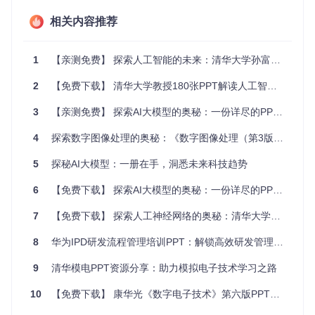
特点亮点：学习路上的贴心伴侣
相关内容推荐
系统性
：覆盖从入门到进阶的所有知识点，构建完整的AI大
模型认知体系。
1
【亲测免费】 探索人工智能的未来：清华大学孙富春教授PPT资源推荐
实用性
：结合实际应用，帮助学习者理解技术价值与落地路
径。
2
【免费下载】 清华大学教授180张PPT解读人工智能：深度学习的宝藏资源
易获取&易懂
：直接下载，即刻开启学习之旅，PPT形式让
复杂技术一目了然。
3
【亲测免费】 探索AI大模型的奥秘：一份详尽的PPT资源指南
互动社区
：开放的GitHub社区支持，让用户交流心得，共同
进步。
4
探索数字图像处理的奥秘：《数字图像处理（第3版）（清华）—李俊山》课程PPT推荐
结语
5
探秘AI大模型：一册在手，洞悉未来科技趋势
6
【免费下载】 探索AI大模型的奥秘：一份详尽的PPT资源指南
在这个数字时代，掌握AI大模型意味着站在科技浪潮之巅。
《AI大模型PPT资源下载》正是那艘助你破浪前行的小舟。无
7
【免费下载】 探索人工神经网络的奥秘：清华大学PPT资源推荐
论是希望深化理解的专业人士，还是初次触电AI的求知者，这
都将是一次不可多得的学习机会。立即行动，下载这份宝贵资
8
华为IPD研发流程管理培训PPT：解锁高效研发管理的秘密
源，开启你的AI大模型探索之旅，让我们一起见证智慧的力
量！
9
清华模电PPT资源分享：助力模拟电子技术学习之路
以上内容，以Markdown格式呈现，期待每一位对AI充满好奇
10
【免费下载】 康华光《数字电子技术》第六版PPT资源
的你，抓住这个学习的机会，共同探索AI的广阔天地。