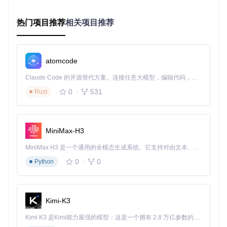
热门项目推荐
相关项目推荐
AI大模型PPT资源下载
下载源代码
本仓库提供了一个名为“ai大模型ppt”的资源文件下载。该资源文件详细介绍了AI大模型的相关内容，包括但不限于AI大模型的定义、应用场景、技术架构、发展趋势等。通过这份PPT，您可以深入了解AI大模型的核心概念和实际应用，为您的学习和研究提供有力支持
atomcode
项目地址：
https://gitcode.com/open-source-
toolkit/00f8b
Claude Code 的开源替代方案。连接任意大模型，编辑代码，运行命令，自动验证 — 全自动执行。用 Rust 构建，极致性能。 ｜ An open-source alternative to Claude Code. Connect any LLM, edit code, run commands, and verify changes — autonomously. Built in Rust for speed. Get Started
0
531
Rust
MiniMax-H3
MiniMax H3 是一个通用的全模态生成系统。它支持对由文本、图像、视频和音频组成的多模态上下文进行统一理解，并能生成分辨率高达 2K、时长可达 15 秒的带原生立体声音频的视频。得益于面向任务泛化的系统设计，H3 在预训练阶段就已具备广泛的多模态上下文理解与生成能力，能够出色地执行复杂的多模态指令。
0
0
Python
Kimi-K3
Kimi K3 是Kimi能力最强的模型：这是一个拥有 2.8 万亿参数的混合专家（MoE）模型，具备原生视觉理解能力，并支持 100 万 token 的上下文窗口。