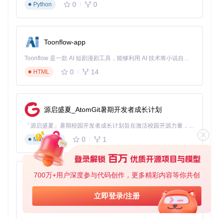
0
0
Python
Toonflow-app
Toonflow 是一款 AI 短剧漫剧工具，能够利用 AI 技术将小说自动转化为剧本，并结合 AI 生成的图片和视频，实现高效的短剧创作。借助 Toonflow，可以轻松完成从文字到影像的全流程，让短剧制作变得更加智能与便捷。
0
14
HTML
源启盛夏_AtomGit暑期开发者成长计划
「源启盛夏」暑期校园开发者成长计划旨在激活校园开源力量，通过积分激励、认证扶持、资源倾斜等形式，引导高校组织和开发者完成「入驻 — 建项目 — 做贡献 — 获认证 — 得资源」的完整闭环。无论你是想带领社团入驻平台的组织者，还是希望用代码贡献证明自己的开发者，都能在这里找到属于你的成长路径。
0
1
Markdown
700万+用户深度参与代码创作，更多精彩内容等你共创
AionUi
免费、本地、开源的 24/7 全天候 Cowork 应用，以及适用于 Gemini CLI、Claude Code、Codex、OpenCode、Qwen Code、Goose CLI、Auggie 等的 OpenClaw | 🌟 喜欢就点star吧
立即登录/注册
0
6
TypeScript