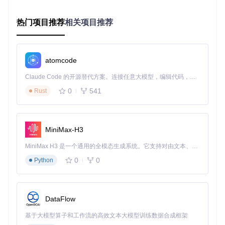
构的精准控制与依赖关系管理。诊断忽略规则配置可有效过滤
无关警告，使大型MOD的加载时间减少50%。
热门项目推荐
相关项目推荐
PackFile管理界面左侧显示文件结构树，中央为诊断忽略规则
配置区，右侧集成全局搜索功能，实现项目全方位管理
atomcode
应用场景
：某《全面战争：竞技场》MOD团队通过依赖管理
功能，将12个功能模块按加载优先级排序，成功解决了长期存
Claude Code 的开源替代方案。连接任意大模型，编辑代码，运行命令，自动验证 — 全自动执行。用 Rust 构建，极致性能。 ｜ An open-source alternative to Claude Code. Connect any LLM, edit code, run commands, and verify changes — autonomously. Built in Rust for speed. Get Started
在的"文件覆盖冲突"问题，使MOD稳定性提升85%。
0
541
Rust
项目笔记工具：实现开发过程的全程追踪
内置的笔记功能将开发思路与项目文件紧密关联，支持任务状
态标记与自动保存。某团队通过该工具实现开发任务的可视化
MiniMax-H3
管理，使版本迭代周期缩短30%。
MiniMax H3 是一个通用的全模态生成系统。它支持对由文本、图像、视频和音频组成的多模态上下文进行统一理解，并能生成分辨率高达 2K、时长可达 15 秒的带原生立体声音频的视频。得益于面向任务泛化的系统设计，H3 在预训练阶段就已具备广泛的多模态上下文理解与生成能力，能够出色地执行复杂的多模态指令。
0
0
Python
笔记工具与PackFile内容实时关联，左侧为项目文件树，右侧
为任务清单，支持富文本编辑与进度跟踪
应用场景
：独立开发者使用笔记功能记录《罗马2》MOD的开
发日志，通过任务状态标记功能跟踪"派系平衡调整"、"新单位
DataFlow
添加"等模块进度，最终提前两周完成1.0版本发布。
基于大模型算子和工作流的高效文本大模型训练数据合成框架