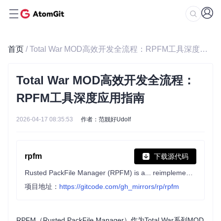
首页
/ Total War MOD高效开发全流程：RPFM工具深度应用指南
Total War MOD高效开发全流程：
RPFM工具深度应用指南
2026-04-17 08:35:53
作者：范靓好Udolf
rpfm
下载源代码
Rusted PackFile Manager (RPFM) is a... reimplementation in Rust and Qt6 of PackFile Manager (PFM), one of the best modding tools for Total War Games.
项目地址：
https://gitcode.com/gh_mirrors/rp/rpfm
RPFM（Rusted PackFile Manager）作为Total War系列MOD