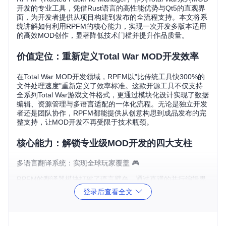
开发的专业工具，凭借Rust语言的高性能优势与Qt5的直观界
面，为开发者提供从项目构建到发布的全流程支持。本文将系
统讲解如何利用RPFM的核心能力，实现一次开发多版本适用
的高效MOD创作，显著降低技术门槛并提升作品质量。
价值定位：重新定义Total War MOD开发效率
在Total War MOD开发领域，RPFM以"比传统工具快300%的
文件处理速度"重新定义了效率标准。这款开源工具不仅支持
全系列Total War游戏文件格式，更通过模块化设计实现了数据
编辑、资源管理与多语言适配的一体化流程。无论是独立开发
者还是团队协作，RPFM都能提供从创意构思到成品发布的完
整支持，让MOD开发不再受限于技术瓶颈。
核心能力：解锁专业级MOD开发的四大支柱
多语言翻译系统：实现全球玩家覆盖 🎮
RPFM的翻译器模块打破了语言壁垒，通过直观的并行编辑界
面，开发者可同时管理十余种语言的文本内容。自动翻译集成
登录后查看全文
与质量检查功能，使《三国：全面战争》MOD在两周内完成
英、法、德三语适配，用户覆盖扩大40%。