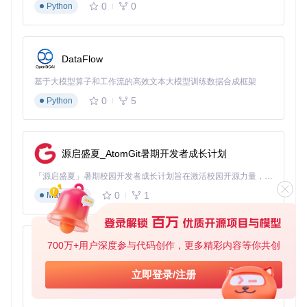
0
0
Python
DataFlow
基于大模型算子和工作流的高效文本大模型训练数据合成框架
0
5
Python
源启盛夏_AtomGit暑期开发者成长计划
「源启盛夏」暑期校园开发者成长计划旨在激活校园开源力量，通过积分激励、认证扶持、资源倾斜等形式，引导高校组织和开发者完成「入驻 — 建项目 — 做贡献 — 获认证 — 得资源」的完整闭环。无论你是想带领社团入驻平台的组织者，还是希望用代码贡献证明自己的开发者，都能在这里找到属于你的成长路径。
0
1
Markdown
700万+用户深度参与代码创作，更多精彩内容等你共创
py-xiaozhi
基于Python的Xiaozhi AI，适用于想要完整Xiaozhi体验而无需拥有专用硬件的用户。
立即登录/注册
0
1
Python