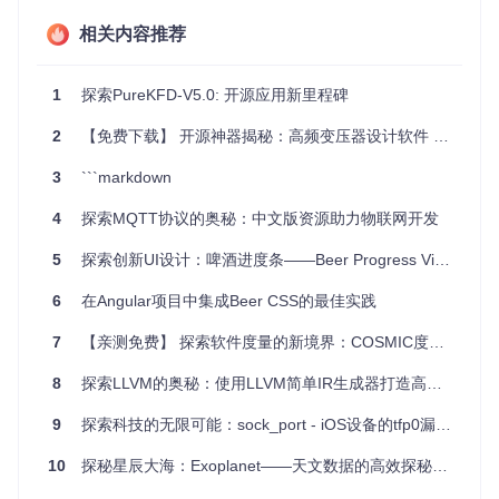
云连接
：通过AWS IoT，设备可以无缝接入云服务，实现
相关内容推荐
实时监控。
自定义化
：硬件组件可按需选择，3D打印的头单元允许个
性化定制。
1
探索PureKFD-V5.0: 开源应用新里程碑
易部署
：提供了详细的步骤指导，从硬件配置到软件设
置，一键式安装，方便快捷。
2
【免费下载】 开源神器揭秘：高频变压器设计软件 SMPS Cal V5.0
直观展示
：数据通过Web应用以图表形式呈现，视觉效果
出色，信息一目了然。
3
```markdown
安全性
：使用AWS Cognito进行身份管理，保证数据安
4
全。
探索MQTT协议的奥秘：中文版资源助力物联网开发
总之，Simple Beer Service v5.0是一个集技术、创新与实用
5
探索创新UI设计：啤酒进度条——Beer Progress View
于一体的项目，无论你是科技爱好者还是餐饮业者，都值得尝
试并从中受益。现在就加入，让科技为你的生活或业务注入新
6
在Angular项目中集成Beer CSS的最佳实践
的活力吧！
7
【亲测免费】 探索软件度量的新境界：COSMIC度量手册V5.0
8
探索LLVM的奥秘：使用LLVM简单IR生成器打造高效编码体验
9
探索科技的无限可能：sock_port - iOS设备的tfp0漏洞利用神器
10
探秘星辰大海：Exoplanet——天文数据的高效探秘工具