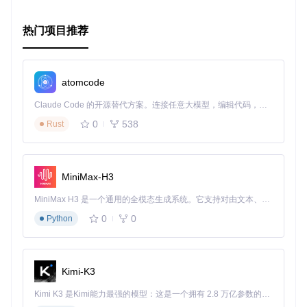
热门项目推荐
atomcode
Claude Code 的开源替代方案。连接任意大模型，编辑代码，运行命令，自动验证 — 全自动执行。用 Rust 构建，极致性能。 ｜ An open-source alternative to Claude Code. Connect any LLM, edit code, run commands, and verify changes — autonomously. Built in Rust for speed. Get Started
0
538
Rust
MiniMax-H3
MiniMax H3 是一个通用的全模态生成系统。它支持对由文本、图像、视频和音频组成的多模态上下文进行统一理解，并能生成分辨率高达 2K、时长可达 15 秒的带原生立体声音频的视频。得益于面向任务泛化的系统设计，H3 在预训练阶段就已具备广泛的多模态上下文理解与生成能力，能够出色地执行复杂的多模态指令。
0
0
Python
Kimi-K3
Kimi K3 是Kimi能力最强的模型：这是一个拥有 2.8 万亿参数的混合专家（MoE）模型，具备原生视觉理解能力，并支持 100 万 token 的上下文窗口。