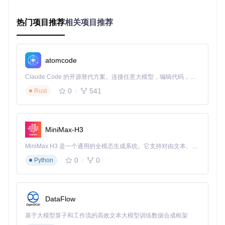
如何实时掌握家庭用电情况？本项目提供精细化的数据监控功
热门项目推荐
相关项目推荐
能，不仅显示总用电量和电费，还能按日、按月拆解用电数
据。通过直观的界面展示，让您对家庭用电情况一目了然。
atomcode
技术亮点：系统采用定时数据同步机制，可根据用户需求调整
更新频率，既能保证数据的实时性，又不会过度消耗系统资
Claude Code 的开源替代方案。连接任意大模型，编辑代码，运行命令，自动验证 — 全自动执行。用 Rust 构建，极致性能。 ｜ An open-source alternative to Claude Code. Connect any LLM, edit code, run commands, and verify changes — autonomously. Built in Rust for speed. Get Started
源。数据传输过程采用加密处理，确保用户隐私安全。
0
541
Rust
多账户管理：轻松应对复杂场景
拥有多套房产如何高效管理用电？项目支持同时绑定多个电费
账户，用户可以一键切换查看不同地址的用电情况，满足多户
MiniMax-H3
型管理需求。
MiniMax H3 是一个通用的全模态生成系统。它支持对由文本、图像、视频和音频组成的多模态上下文进行统一理解，并能生成分辨率高达 2K、时长可达 15 秒的带原生立体声音频的视频。得益于面向任务泛化的系统设计，H3 在预训练阶段就已具备广泛的多模态上下文理解与生成能力，能够出色地执行复杂的多模态指令。
0
0
Python
技术亮点：采用账户隔离设计，不同账户数据独立存储，保证
数据安全性和隐私性。用户可以为每个账户设置独立的监控参
数和预警阈值。
DataFlow
个性化参数配置：打造专属用电管理方案
基于大模型算子和工作流的高效文本大模型训练数据合成框架
如何平衡数据实时性与系统资源消耗？项目允许用户根据自身