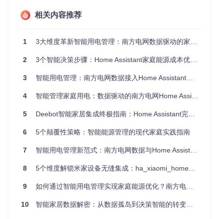
方案价值：南方电网数据集成的核心优势
相关内容推荐
南方电网数据接入Home Assistant集成项目如何解决这些痛
点？让我们通过对比来看看本方案的核心价值：
1
3大维度革新智能用电管理：南方电网数据驱动的家庭用电优化方案
2
3个智能决策步骤：Home Assistant家庭能源成本优化指南
传统方式
本方案
每月一次账单查看
实时用电数据监控
3
智能用电管理：南方电网数据接入Home Assistant的家庭用电优化方案
单一账户管理
多账户集中管理
4
智能管理家庭用电：数据驱动的南方电网Home Assistant集成方案
总用电量统计
分时、分设备用电分析
5
Deebot智能家居集成终极指南：Home Assistant完整配置教程
人工记录用电情况
自动生成用电报告
被动缴费
电费预警提醒
6
5个颠覆性策略：智能能源管理的现代家庭实践指南
7
智能用电管理新范式：南方电网数据与Home Assistant的深度整合
该项目采用先进的数据采集技术，通过安全的身份验证流程获
取您的电费信息，支持广东、广西、云南、贵州和海南五省区
的南方电网用户，为绝大多数南方地区家庭提供智能用电管理
8
5个维度解锁米家设备无缝集成：ha_xiaomi_home全方位指南
解决方案。
9
如何通过智能用电管理实现家庭能源优化？南方电网数据集成方案解析
功能解析：构建智能用电管理系统
10
智能家居数据解密：从数据孤岛到决策智能的转变之路
实时数据监控：掌握用电动态