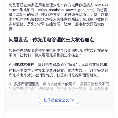
您是否还在为家庭用电管理烦恼？南方电网数据接入Home As
sistant集成项目（china_southern_power_grid_stat）为您提
供了革新性的智能用电解决方案。通过该开源项目，您可以将
南方电网的电费数据无缝接入智能家居系统，实现用电数据的
实时监控、历史分析和智能管理，让每一度电都发挥最大价
值。
问题发现：传统用电管理的三大核心痛点
您是否也曾面临这样的用电困境？传统用电管理方式存在诸多
不便，让我们一起来看看最常见的三个痛点：
⚡
用电成本失控
：每月电费账单如同"盲盒"，无法提前预知和
控制用电成本，常常出现意外超支。传统方式下，只能等到月
底账单出来才知道消费情况，缺乏实时监控和预警机制。
🔋
多房产管理混乱
：拥有多处房产的用户，需要分别登录不同
的电费查询平台，切换繁琐，无法集中统一管理，数据分散难
以对比分析。
登录后查看全文
📊
用电行为盲区
：不清楚哪些设备耗电最多，也无法了解不同
时段的用电规律，节能措施缺乏数据支持，只能凭感觉调整用
电习惯。