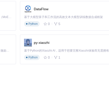
DataFlow
Kimi K3 是Kimi能力最强的模型：这是一个拥有 2.8 万亿参数的混合专家（MoE）模型，具备原生视觉理解能力，并支持 100 万 token 的上下文窗口。
基于大模型算子和工作流的高效文本大模型训练数据合成框架
0
5
Python
tivate
py-xiaozhi
「源启盛夏」暑期校园开发者成长计划旨在激活校园开源力量，通过积分激励、认证扶持、资源倾斜等形式，引导高校组织和开发者完成「入驻 — 建项目 — 做贡献 — 获认证 — 得资源」的完整闭环。无论你是想带领社团入驻平台的组织者，还是希望用代码贡献证明自己的开发者，都能在这里找到属于你的成长路径。
0
1
Python
动兼容性。