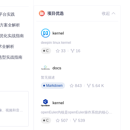
项目优选
收起
平台实践
化方案全解析
kernel
低显存优化实战指南
deepin linux kernel
技术全解析
33
16
C
案选型实战指南
docs
暂无描述
843
5.64 K
Markdown
独立模块。
kernel
MiniMax H3 是一个通用的全模态生成系统。它支持对由文本、图像、视频和音频组成的多模态上下文进行统一理解，并能生成分辨率高达 2K、时长可达 15 秒的带原生立体声音频的视频。得益于面向任务泛化的系统设计，H3 在预训练阶段就已具备广泛的多模态上下文理解与生成能力，能够出色地执行复杂的多模态指令。
openEuler内核是openEuler操作系统的核心，既是系统性能与稳定性的基石，也是连接处理器、设备与服务的桥梁。
507
539
C