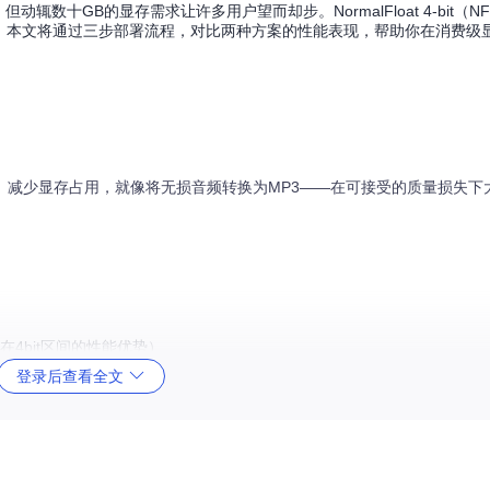
辄数十GB的显存需求让许多用户望而却步。NormalFloat 4-bit（N
。本文将通过三步部署流程，对比两种方案的性能表现，帮助你在消费级
it）减少显存占用，就像将无损音频转换为MP3——在可接受的质量损失
4bit区间的性能优势）
登录后查看全文
_1
组优化
略有损失)