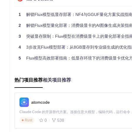
硬件支持
NVIDIA GPU优化
跨平台支持（含C
加载速度
中等（需实时量化）
较快（预量化文
1
解锁Flux模型低显存部署：NF4与GGUF量化方案实战指
LoRA兼容性
完全支持
基础支持（需特
2
解锁Flux模型量化部署：消费级显卡的AI图像生成决策指
核心参数解析
3
突破显存限制：Flux模型在消费级显卡上的量化部署全指
NF4关键参数
：
4
3步攻克Flux模型部署：从8GB显存到专业级生成的优化指
gpu_weight_ratio
：控制GPU/CPU内存分配比例（推荐0.6
swap_method
：内存交换策略（"async"异步模式更流畅）
5
Flux模型高效部署指南：低显存环境下的消费级显卡优化
GGUF关键参数
：
quant_level
：量化等级（Q4_0/Q5_1/Q8_0，平衡质量
热门项目推荐
相关项目推荐
context_window
：推理上下文窗口（影响长文本理解）
知识点卡片
：NF4量化就像智能压缩文件——通过分析数据分
atomcode
场景化部署：分级操作指南
基础版部署（适合8GB显存）
0
538
Rust
步骤1：环境准备
🔧
实操步骤
：