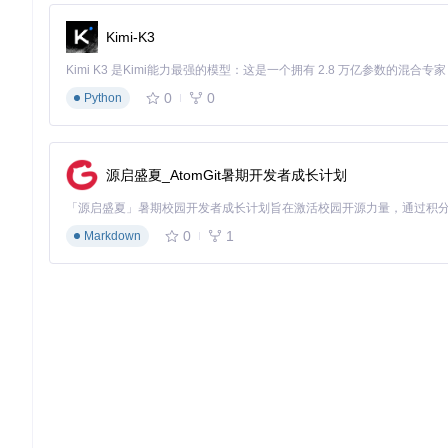
Kimi-K3
# 克隆项目仓库
git 
clone
cd
 stable-diffusion-webui-forge

0
0
Python
# 创建虚拟环境
source
 venv/bin/activate  
# Windows用户：venv\Scripts\ac
源启盛夏_AtomGit暑期开发者成长计划
# 安装依赖
0
1
Markdown
⚠️
注意
：确保CUDA版本≥12.1，可通过
nvidia-smi
命令检查驱
步骤2：模型获取与存放
将GGUF格式模型（推荐Q5_1版本）下载后放入以下目录：
步骤3：启动与配置
# 启动WebUI并指定GGUF模型