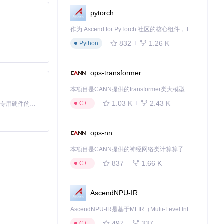
pytorch
作为 Ascend for PyTorch 社区的核心组件，TorchNPU 是昇腾专为 PyTorch 打造的深度学习适配插件，使 PyTorch 框架能够直接调用昇腾 NPU，为开发者提供昇腾 AI 处理器的超强算力。
832
1.26 K
Python
ops-transformer
本项目是CANN提供的transformer类大模型算子库，实现网络在NPU上加速计算。
1.03 K
2.43 K
C++
基于Python的Xiaozhi AI，适用于想要完整Xiaozhi体验而无需拥有专用硬件的用户。
ops-nn
本项目是CANN提供的神经网络类计算算子库，实现网络在NPU上加速计算。
837
1.66 K
C++
AscendNPU-IR
AscendNPU-IR是基于MLIR（Multi-Level Intermediate Representation）构建的，面向昇腾亲和算子编译时使用的中间表示，提供昇腾完备表达能力，通过编译优化提升昇腾AI处理器计算效率，支持通过生态框架使能昇腾AI处理器与深度调优
497
337
C++