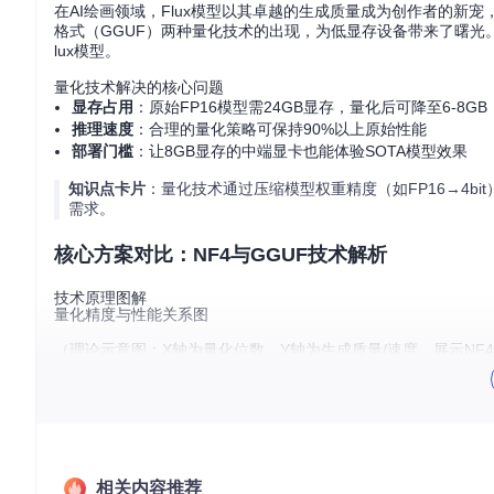
在AI绘画领域，Flux模型以其卓越的生成质量成为创作者的新宠，但动
格式（GGUF）两种量化技术的出现，为低显存设备带来了曙光
lux模型。
量化技术解决的核心问题
显存占用
：原始FP16模型需24GB显存，量化后可降至6-8GB
推理速度
：合理的量化策略可保持90%以上原始性能
部署门槛
：让8GB显存的中端显卡也能体验SOTA模型效果
知识点卡片
：量化技术通过压缩模型权重精度（如FP16→4b
需求。
核心方案对比：NF4与GGUF技术解析
技术原理图解
量化精度与性能关系图
（理论示意图：X轴为量化位数，Y轴为生成质量/速度，展示NF4在
两种格式的核心差异
技术指标
NF4 (4-bit NormalFloat)
GGUF Q5
压缩算法
正态分布映射压缩
非对称量化+分
质量损失
<5% (保留高频权重信息)
~8% (边缘细节
相关内容推荐