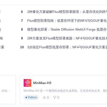
PU推理）
件）
南
6
2种量化方案破解Flux模型部署困境：从显存优化到跨
定格式）
南
7
Flux模型部署指南：低显存环境下的NF4与GGUF量
南
8
模型量化部署：Stable Diffusion WebUI Forge 
南
9
2种方案攻克Flux模型部署难题：NF4与GGUF量化
-0.8）
方案
10
3步搞定Flux模型低显存部署：NF4与GGUF量化方
与速度）
布保留关键信息；GGUF则类似模块化收纳，将模型拆分为可高效加载的
MiniMax-H3
Claude Code 的开源替代方案。连接任意大模型，编辑代码，运行命令，自动验证 — 全自动执行。用 Rust 构建，极致性能。 ｜ An open-source alternative to Claude Code. Connect any LLM, edit code, run commands, and verify changes — autonomously. Built in Rust for speed. Get Started
0
0
Python