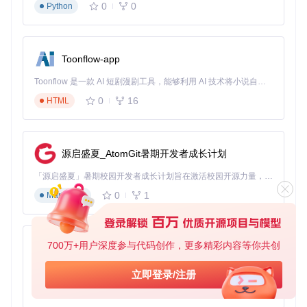
某高校基因组学实验室需频繁传输10-20GB的测序数据，传统
0
0
Python
方式面临：
单文件下载中断率高达35%
多平台数据整合耗时超过4小时
Toonflow-app
应用直链提取技术后：
采用分块校验技术，实现99.8%的断点续传成功率
Toonflow 是一款 AI 短剧漫剧工具，能够利用 AI 技术将小说自动转化为剧本，并结合 AI 生成的图片和视频，实现高效的短剧创作。借助 Toonflow，可以轻松完成从文字到影像的全流程，让短剧制作变得更加智能与便捷。
多线程并行下载，数据整合时间缩短至45分钟
0
16
HTML
本地解析避免敏感基因数据经过第三方服务器
案例2：自媒体素材管理
某MCN机构面临多平台素材管理难题：
源启盛夏_AtomGit暑期开发者成长计划
10+网盘平台账号切换，操作繁琐
「源启盛夏」暑期校园开发者成长计划旨在激活校园开源力量，通过积分激励、认证扶持、资源倾斜等形式，引导高校组织和开发者完成「入驻 — 建项目 — 做贡献 — 获认证 — 得资源」的完整闭环。无论你是想带领社团入驻平台的组织者，还是希望用代码贡献证明自己的开发者，都能在这里找到属于你的成长路径。
4K视频素材下载平均耗时2小时/个
0
1
Markdown
解决方案实施效果：
统一解析入口减少90%的平台切换操作
专用大文件模式使5GB视频下载时间压缩至25分钟
素材校验机制降低80%的文件损坏率
700万+用户深度参与代码创作，更多精彩内容等你共创
AionUi
三、实战指南：三级操作路径
免费、本地、开源的 24/7 全天候 Cowork 应用，以及适用于 Gemini CLI、Claude Code、Codex、OpenCode、Qwen Code、Goose CLI、Auggie 等的 OpenClaw | 🌟 喜欢就点star吧
立即登录/注册
0
6
TypeScript
新手入门路径（5分钟上手）