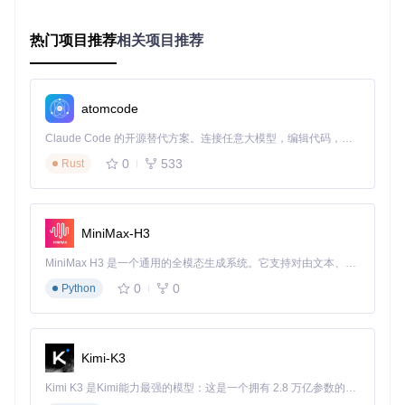
工具采用分级服务模式，满足不同用户需求：
热门项目推荐
相关项目推荐
基础版（免费）
支持百度网盘（98%成功率）、阿里云盘（96%成功率）
单文件最大支持5GB，并发线程限制3个
atomcode
适用于个人日常文件下载
Claude Code 的开源替代方案。连接任意大模型，编辑代码，运行命令，自动验证 — 全自动执行。用 Rust 构建，极致性能。 ｜ An open-source alternative to Claude Code. Connect any LLM, edit code, run commands, and verify changes — autonomously. Built in Rust for speed. Get Started
进阶版（开源贡献者专享）
0
533
Rust
增加天翼云盘（94%）、迅雷云盘（92%）、夸克网盘（9
0%）
单文件无限制，并发线程最高8个
提供自定义规则编辑功能
MiniMax-H3
专业版（企业用户）
MiniMax H3 是一个通用的全模态生成系统。它支持对由文本、图像、视频和音频组成的多模态上下文进行统一理解，并能生成分辨率高达 2K、时长可达 15 秒的带原生立体声音频的视频。得益于面向任务泛化的系统设计，H3 在预训练阶段就已具备广泛的多模态上下文理解与生成能力，能够出色地执行复杂的多模态指令。
0
0
Python
全平台支持：移动云盘（89%）、UC网盘（88%）、123云
盘（85%）
专属技术支持，定制化解析规则
批量任务管理与API接口
Kimi-K3
行业应用案例
Kimi K3 是Kimi能力最强的模型：这是一个拥有 2.8 万亿参数的混合专家（MoE）模型，具备原生视觉理解能力，并支持 100 万 token 的上下文窗口。
案例1：科研数据共享