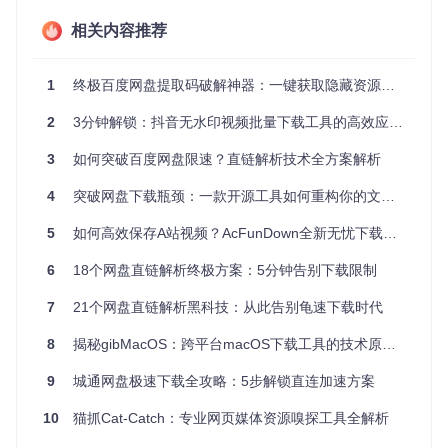
请求头模拟
：构建符合网盘服务器要求的请求信息，最终
相关内容推荐
打开"柜门"获取资源
整个过程在用户本地浏览器完成，不经过第三方服务器，既保
障了数据安全，又避免了中转服务器带来的速度损耗。
1
终极百度网盘提取码破解神器：一键获取隐藏资源完全指南
技术参数对比
2
3分钟解锁：抖音无水印视频批量下载工具的高效应用指南
传统下载
直链提取技
技术指标
提升幅度
方式
术
3
如何突破百度网盘限速？直链解析技术全方案解析
数据处理
100%隐私保
4
突破网盘下载瓶颈：一款开源工具如何重构你的文件获取体验
云端中转
本地处理
位置
护
5
如何高效保存A站视频？AcFunDown全新无忧下载方案大揭秘
平均解析
3-5秒
0.8-1.2秒
65%效率提升
耗时
6
18个网盘直链解析终极方案：5分钟告别下载限制
断点续传
依赖服务
本地校验支
99.6%成功率
支持
器
持
7
21个网盘直链解析黑科技：从此告别龟速下载时代
多线程控
动态1-16
400%带宽利
固定3线程
8
揭秘gibMacOS：跨平台macOS下载工具的技术原理与实战指南
制
线程
用率
9
城通网盘极速下载全攻略：5步解锁直连加速方案
二、效率对比：不同行业的场景验证
10
猫抓Cat-Catch：专业网页媒体资源嗅探工具全解析
三级服务体系