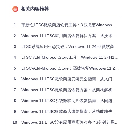
1. 官方组件手动部署
相关内容推荐
原理
：直接下载微软商店核心Appx包，通过PowerShell手动
注册
优势
：组件来源绝对官方，无第三方代码介入
1
革新性LTSC微软商店恢复工具：3步搞定Windows 11应用生态缺失难题
劣势
：需手动解决依赖关系，操作复杂（平均需要12个步
骤），对技术背景要求高
2
Windows 11 LTSC应用商店恢复解决方案：从技术原理到企业部署实践
适用场景
：高度安全敏感的政府/金融机构环境
3
LTSC系统应用生态突破：Windows 11 24H2微软商店无缝集成工具
2. 第三方集成工具
4
LTSC-Add-MicrosoftStore工具：Windows 11 24H2 LTSC系统微软商店安装指南
原理
：集成多个版本商店组件的图形化安装程序
优势
：可视化操作，适合技术小白
5
LTSC-Add-MicrosoftStore：高效恢复Windows 11 24H2 LTSC微软商店功能完美适配指南
劣势
：部分工具捆绑额外软件，存在潜在安全风险，更新不及
时
6
Windows 11 LTSC微软商店安装完全指南：从入门到精通
适用场景
：个人用户临时使用，非关键业务环境
3. 开源脚本自动化方案
7
Windows 11 LTSC微软商店恢复方案：从架构解析到企业部署
原理
：通过批处理/ PowerShell脚本自动化部署官方组件
8
Windows 11 LTSC系统微软商店恢复指南：从问题诊断到企业级部署
优势
：开源透明、轻量部署、自动处理依赖关系
劣势
：需要基本命令行操作能力，错误排查需查看日志
9
Windows 11 LTSC微软商店恢复指南：从功能缺失到完整应用生态的解决方案
适用场景
：企业标准化部署、开发者环境、追求纯净度的个人
用户
10
Windows 11 LTSC没有应用商店怎么办？3分钟让系统焕发新生
💡
专业建议
：从安全性、可维护性和部署效率综合评估，开源