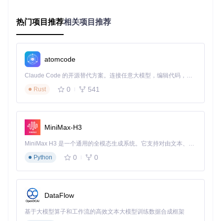
脚本方案是当前最优选择，本文将重点介绍这一方案的实施过
程。
热门项目推荐
相关项目推荐
实施指南：企业级系统配置的标准化流程
前置条件检查清单
atomcode
在开始部署前，请逐项完成以下检查，确保系统环境满足安装
Claude Code 的开源替代方案。连接任意大模型，编辑代码，运行命令，自动验证 — 全自动执行。用 Rust 构建，极致性能。 ｜ An open-source alternative to Claude Code. Connect any LLM, edit code, run commands, and verify changes — autonomously. Built in Rust for speed. Get Started
要求：
0
541
Rust
系统版本验证
操作：按下
Win + R
输入
winver
预期结果：确认显示"Windows 11 24H2 LTSC"版本信
MiniMax-H3
息
MiniMax H3 是一个通用的全模态生成系统。它支持对由文本、图像、视频和音频组成的多模态上下文进行统一理解，并能生成分辨率高达 2K、时长可达 15 秒的带原生立体声音频的视频。得益于面向任务泛化的系统设计，H3 在预训练阶段就已具备广泛的多模态上下文理解与生成能力，能够出色地执行复杂的多模态指令。
管理员权限获取
0
0
Python
操作：右键开始菜单 → 选择"终端(管理员)"
预期结果：终端窗口标题栏显示"管理员：Windows Po
werShell"
DataFlow
存储空间确认
基于大模型算子和工作流的高效文本大模型训练数据合成框架