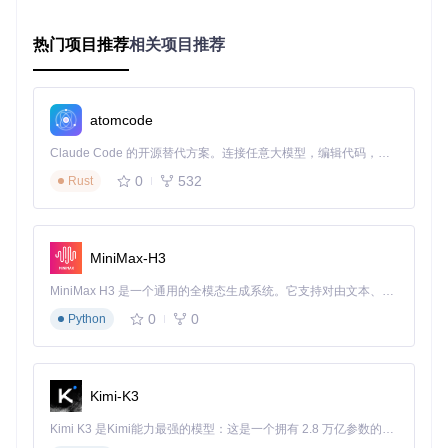
是当前嵌入式行业的发展趋势。尽管入门可能略带挑战，但它
将让你的技能更上一层楼，打开更广阔的设计空间。如果你准
备好了跨越8位世界，向32位微控制器迈进，那么这个项目就
热门项目推荐
相关项目推荐
是你的起点。现在就动手，开始你的STM32探索之旅吧！
点击此处开始你的第一个教训
atomcode
Claude Code 的开源替代方案。连接任意大模型，编辑代码，运行命令，自动验证 — 全自动执行。用 Rust 构建，极致性能。 ｜ An open-source alternative to Claude Code. Connect any LLM, edit code, run commands, and verify changes — autonomously. Built in Rust for speed. Get Started
STM32_tutorials
下载源代码
0
532
Rust
STM32 tutorial with STM32Cube and Keil MDK-ARM
项目地址：
https://gitcode.com/gh_mirrors/st/STM32_tutorials
MiniMax-H3
MiniMax H3 是一个通用的全模态生成系统。它支持对由文本、图像、视频和音频组成的多模态上下文进行统一理解，并能生成分辨率高达 2K、时长可达 15 秒的带原生立体声音频的视频。得益于面向任务泛化的系统设计，H3 在预训练阶段就已具备广泛的多模态上下文理解与生成能力，能够出色地执行复杂的多模态指令。
0
0
Python
Kimi-K3
Kimi K3 是Kimi能力最强的模型：这是一个拥有 2.8 万亿参数的混合专家（MoE）模型，具备原生视觉理解能力，并支持 100 万 token 的上下文窗口。