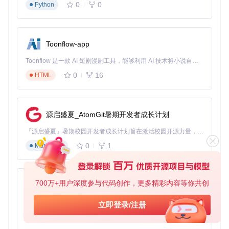
0
0
Python
Toonflow-app
Toonflow 是一款 AI 短剧漫剧工具，能够利用 AI 技术将小说自动转化为剧本，并结合 AI 生成的图片和视频，实现高效的短剧创作。借助 Toonflow，可以轻松完成从文字到影像的全流程，让短剧制作变得更加智能与便捷。
0
16
HTML
源启盛夏_AtomGit暑期开发者成长计划
「源启盛夏」暑期校园开发者成长计划旨在激活校园开源力量，通过积分激励、认证扶持、资源倾斜等形式，引导高校组织和开发者完成「入驻 — 建项目 — 做贡献 — 获认证 — 得资源」的完整闭环。无论你是想带领社团入驻平台的组织者，还是希望用代码贡献证明自己的开发者，都能在这里找到属于你的成长路径。
0
1
Markdown
700万+用户深度参与代码创作，更多精彩内容等你共创
AionUi
免费、本地、开源的 24/7 全天候 Cowork 应用，以及适用于 Gemini CLI、Claude Code、Codex、OpenCode、Qwen Code、Goose CLI、Auggie 等的 OpenClaw | 🌟 喜欢就点star吧
立即登录/注册
0
6
TypeScript