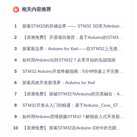
打印机控制器、智能手表和机器人等。它的高性能、低功耗和
相关内容推荐
可扩展性使其成为商业产品的理想选择，对于个人开发者或团
队而言，也是一个理想的升级平台，能实现更复杂、更高效的
应用。
1
探索STM32的存储边界 —— STM32 SD库为Arduino赋能
项目特点
2
【亲测免费】 开源项目推荐：基于Arduino的STM32探索之旅
平滑过渡
- 针对有Arduino经验的用户，提供逐步进阶的学
3
探索新边界：Arduino for Keil——在STM32上无缝体验Arduino开发
习路径。
经济实惠
- 所需硬件成本低，适合初学者尝试。
4
如何用Arduino玩转STM32？从零开始的实战指南
强大性能
- 利用32位处理器的强大计算能力和丰富的外设
5
资源。
STM32 Arduino开发终极指南：5分钟快速上手完整教程
调试支持
- 提供硬件调试功能，便于代码优化和问题排
6
探索高效开发新境界：Arduino for Keil
查。
灵活多变
- 数百种STM32芯片可供选择，轻松应对不同需
7
【亲测免费】 探秘STM32与Arduino的完美融合：Arduino_STM32项目解析
求。
社区支持
- 虽然社区不如Arduino活跃，但仍然能找到大量
8
STM32开发从入门到精通：基于Arduino_Core_STM32的嵌入式开发指南
资料和示例代码。
9
如何用Arduino思维驯服STM32？解锁嵌入式开发新范式
结语
10
【亲测免费】 探索STM32在Arduino IDE中的无限可能：STM32duino项目推荐
STM32不仅提供了比Arduino更高的性能和更多可能性，而且