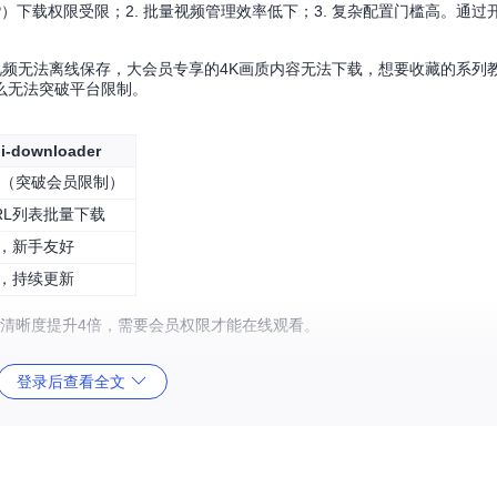
0P）下载权限受限；2. 批量视频管理效率低下；3. 复杂配置门槛高。通
视频无法离线保存，大会员专享的4K画质内容无法下载，想要收藏的系列
么无法突破平台限制。
ili-downloader
清（突破会员限制）
RL列表批量下载
，新手友好
，持续更新
080P清晰度提升4倍，需要会员权限才能在线观看。
，禁止商业传播。建议定期更新工具版本以保持最佳兼容性。
登录后查看全文
破B站的画质限制，直接获取原始视频流。通过智能识别用户Cookie中的会员权限