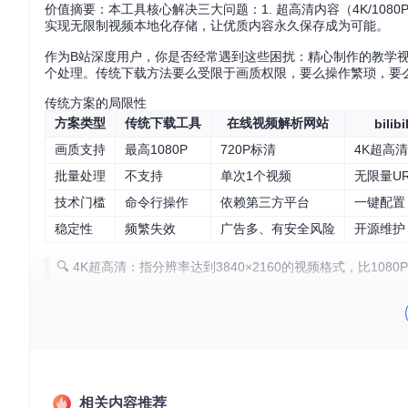
价值摘要：本工具核心解决三大问题：1. 超高清内容（4K/108
实现无限制视频本地化存储，让优质内容永久保存成为可能。
作为B站深度用户，你是否经常遇到这些困扰：精心制作的教学
个处理。传统下载方法要么受限于画质权限，要么操作繁琐，要
传统方案的局限性
方案类型
传统下载工具
在线视频解析网站
bilib
画质支持
最高1080P
720P标清
4K超高
批量处理
不支持
单次1个视频
无限量U
技术门槛
命令行操作
依赖第三方平台
一键配置
稳定性
频繁失效
广告多、有安全风险
开源维护
🔍 4K超高清：指分辨率达到3840×2160的视频格式，比1
💡 专家提示：根据B站用户协议，下载内容仅限个人学习使用
方案：三大核心功能破解下载难题
1. 超高清内容本地化方案
相关内容推荐
bilibili-downloader采用先进的视频解析技术，能够突