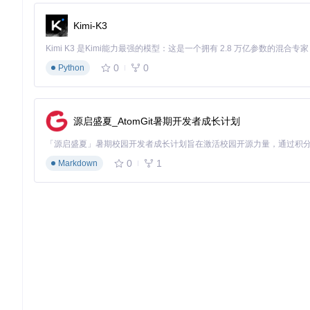
采用异步并发技术（多任务同时下载），大幅提升下载效率。内
掌握下载状态。
Kimi-K3
技术优势：
多线程分段下载，充分利用带宽
0
0
Python
下载速度动态调整，避免服务器限制
详细日志记录，便于问题排查
💡 专家提示：若遇到下载速度缓慢，可在config.py中调整线
源启盛夏_AtomGit暑期开发者成长计划
价值：为什么选择这款开源工具
0
1
Markdown
bilibili-downloader的核心价值在于平衡了功能强大
为完全开源的项目，用户可以放心使用，无需担心恶意代码或隐
工具的持续更新机制确保了对B站最新反爬措施的快速响应，相
功能建议。
实践：三步实现超高清视频下载
环境准备与安装
目标：在本地计算机部署bilibili-downloader工具 前置条件：P