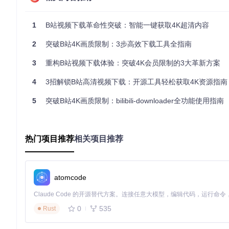
用画质，实现4K内容的本地保存。
与传统工具相比，本方案的独特优势在于：
1
B站视频下载革命性突破：智能一键获取4K超清内容
直接解析原始视频源，避免画质压缩
2
突破B站4K画质限制：3步高效下载工具全指南
支持HDR高动态范围视频下载
3
重构B站视频下载体验：突破4K会员限制的3大革新方案
自动选择最佳音频编码，保持音质无损
💡 专家提示：4K视频文件体积较大（通常每小时10GB以上
4
3招解锁B站高清视频下载：开源工具轻松获取4K资源指南
2. 批量视频管理系统
5
突破B站4K画质限制：bilibili-downloader全功能使用指南
工具提供灵活的URL列表管理功能，用户可在config.py文
集，支持选择性下载特定分集。
热门项目推荐
相关项目推荐
核心特性包括：
智能去重机制，避免重复下载
下载优先级设置，可调整视频处理顺序
atomcode
自动创建分类文件夹，保持文件结构清晰
💡 专家提示：对于超过50个视频的批量任务，建议分批次进行，
0
535
Rust
3. 断点续传与进度监控