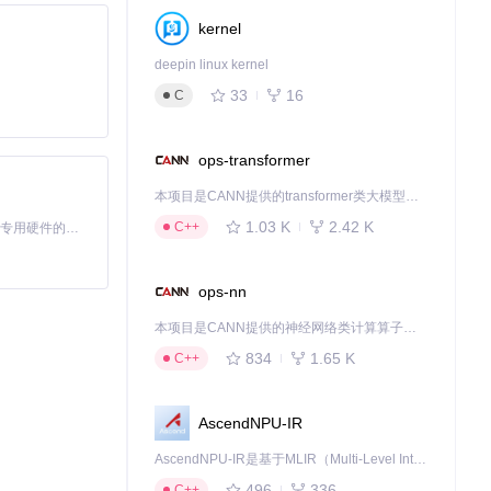
显示让用户随时
kernel
deepin linux kernel
33
16
C
ops-transformer
本项目是CANN提供的transformer类大模型算子库，实现网络在NPU上加速计算。
1.03 K
2.42 K
C++
基于Python的Xiaozhi AI，适用于想要完整Xiaozhi体验而无需拥有专用硬件的用户。
槛的使用体验。作
ops-nn
时的技术支持和
本项目是CANN提供的神经网络类计算算子库，实现网络在NPU上加速计算。
834
1.65 K
C++
AscendNPU-IR
AscendNPU-IR是基于MLIR（Multi-Level Intermediate Representation）构建的，面向昇腾亲和算子编译时使用的中间表示，提供昇腾完备表达能力，通过编译优化提升昇腾AI处理器计算效率，支持通过生态框架使能昇腾AI处理器与深度调优
496
336
C++