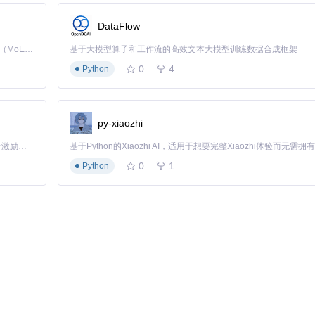
置断点续传功能，网络中断后可从中断点继续，避免重复下载。实时进度
DataFlow
Kimi K3 是Kimi能力最强的模型：这是一个拥有 2.8 万亿参数的混合专家（MoE）模型，具备原生视觉理解能力，并支持 100 万 token 的上下文窗口。
基于大模型算子和工作流的高效文本大模型训练数据合成框架
0
4
Python
程数参数，建议普通网络环境下设置为4-8线程。
py-xiaozhi
「源启盛夏」暑期校园开发者成长计划旨在激活校园开源力量，通过积分激励、认证扶持、资源倾斜等形式，引导高校组织和开发者完成「入驻 — 建项目 — 做贡献 — 获认证 — 得资源」的完整闭环。无论你是想带领社团入驻平台的组织者，还是希望用代码贡献证明自己的开发者，都能在这里找到属于你的成长路径。
0
1
Python
与操作简单。通过模块化设计，既满足了高级用户的定制需求，又为新手提供了零门
私泄露。
比商业软件具有更高的适应性。活跃的社区支持也意味着用户可以获得及
ython 3.8或更高版本，网络连接 操作指令：