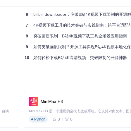
6
bilibili-downloader：突破B站4K视频下载限制的开
7
4K视频下载工具的技术突破与实践指南：跨平台适配与智能
8
突破画质限制：B站4K视频下载工具全场景应用指南
），建议确保存储空间充足，并使用高速网络环境下载。
9
如何突破画质限制？开源工具实现B站4K视频本地化
10
如何轻松下载B站4K高清视频：突破限制的开源神器
件中一次性添加多个视频链接，实现无人值守的批量下载。系统会自动处理分P
MiniMax-H3
Claude Code 的开源替代方案。连接任意大模型，编辑代码，运行命令，自动验证 — 全自动执行。用 Rust 构建，极致性能。 ｜ An open-source alternative to Claude Code. Connect any LLM, edit code, run commands, and verify changes — autonomously. Built in Rust for speed. Get Started
避免触发B站API请求限制。
0
0
Python