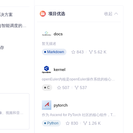
项目优选
收起
源解决方案
调度的价值创造
docs
暂无描述
保存
843
5.62 K
Markdown
视频、系列剧
kernel
openEuler内核是openEuler操作系统的核心，既是系统性能与稳定性的基石，也是连接处理器、设备与服务的桥梁。
507
537
C
pytorch
MiniMax H3 是一个通用的全模态生成系统。它支持对由文本、图像、视频和音频组成的多模态上下文进行统一理解，并能生成分辨率高达 2K、时长可达 15 秒的带原生立体声音频的视频。得益于面向任务泛化的系统设计，H3 在预训练阶段就已具备广泛的多模态上下文理解与生成能力，能够出色地执行复杂的多模态指令。
作为 Ascend for PyTorch 社区的核心组件，TorchNPU 是昇腾专为 PyTorch 打造的深度学习适配插件，使 PyTorch 框架能够直接调用昇腾 NPU，为开发者提供昇腾 AI 处理器的超强算力。
830
1.26 K
Python