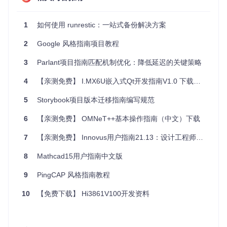
通过安装后调用命令行工具
runrestic
来启动不同的任务，
例如初始化仓库 (
runrestic init
)、进行备份 (
runrestic
backup
) 等。虽然具体的入口点在
pyproject.toml
中定
1
如何使用 runrestic：一站式备份解决方案
义，对于终端用户而言，无需直接交互这些源文件，而是通过
系统命令完成操作。
2
Google 风格指南项目教程
3
Parlant项目指南匹配机制优化：降低延迟的关键策略
3. 项目的配置文件介绍
4
【亲测免费】 I.MX6U嵌入式Qt开发指南V1.0 下载仓库
runrestic支持通过配置文件来设置其工作流程。配置可以通过
TOML 或 JSON 格式编写，并且有预设的位置，如
/etc/run
5
Storybook项目版本迁移指南编写规范
restic.toml
,
~/config/runrestic/example.toml
, 或者
相应的
.json
版本。一个典型的配置文件可能包括以下几个
6
【亲测免费】 OMNeT++基本操作指南（中文）下载
部分：
7
【亲测免费】 Innovus用户指南21.13：设计工程师的必备宝典
repositories
: 列出所有的备份存储库位置。
environment
: 设置环境变量，比如RESTIC_PASSWOR
8
Mathcad15用户指南中文版
D。
backup
: 定义备份的源目录。
9
PingCAP 风格指南教程
prune
: 配置保留策略，如保持最近的几个备份等。
10
【免费下载】 Hi3861V100开发资料
示例配置片段
:
repositories
 = [
