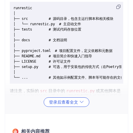
runrestic

│

├── src          # 源码目录，包含主运行脚本和相关模块

│   └── runrestic.py  # 主启动文件

├── tests        # 测试代码存放位置

│

├── docs         # 文档说明

│

├── pyproject.toml  # 项目配置文件，定义依赖和元数据

├── README.md    # 项目简介和快速入门指导

├── LICENSE      # 许可证文件

├── setup.py     # 可选，用于安装包的传统方式（在Poetry管理下
│

请注意，实际的
src
目录中的
runrestic.py
或其他脚本是
启动核心功能的地方，而文档、测试和配置文件则提供项目操
作和使用的相关信息。
登录后查看全文
2. 项目的启动文件介绍
runrestic的启动主要通过命令行执行，其核心逻辑不在单个“启
动文件”中以传统意义体现，而是通过Python脚本执行。用户
相关内容推荐