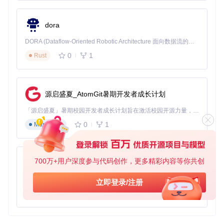
dora
DORA (Dataflow-Oriented Robotic Architecture 面向数据流的机器人架构) 是为 AI 与具身智能机器人打造的高性能开发框架，以数据流范式重构开发逻辑，原生支持分布式部署与端边云协同 —— 无需复杂适配，即可实现一体端到端具身大小脑、VLA等模型部署，无缝衔接感知、推理、控制全链路，让 AI 能力与机器人动作深度融合。 依托 Rust 内核与零拷贝通信技术，它将具身大小脑、VLA等模型推理、多模态数据融合延迟压缩至微秒级，同时兼容 ROS2 生态与国产 AI 芯片，彻底降低具身智能机器人的开发门槛，让分布式部署下的 AI 赋能创新更高效、更灵活。
0
1
Rust
源启盛夏_AtomGit暑期开发者成长计划
「源启盛夏」暑期校园开发者成长计划旨在激活校园开源力量，通过积分激励、认证扶持、资源倾斜等形式，引导高校组织和开发者完成「入驻 — 建项目 — 做贡献 — 获认证 — 得资源」的完整闭环。无论你是想带领社团入驻平台的组织者，还是希望用代码贡献证明自己的开发者，都能在这里找到属于你的成长路径。
0
1
Markdown
700万+用户深度参与代码创作，更多精彩内容等你共创
py-xiaozhi
基于Python的Xiaozhi AI，适用于想要完整Xiaozhi体验而无需拥有专用硬件的用户。
立即登录/注册
0
1
Python