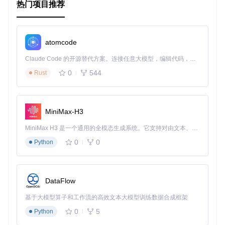
"/tmp/restic-repo"
,

热门项目推荐
"sftp:user@host:/srv/restic-repo"
,

"s3:s3.amazonaws.com/bucket_name"
]

atomcode
[environment]
RESTIC_PASSWORD
 = 
"CHANGEME"
Claude Code 的开源替代方案。连接任意大模型，编辑代码，运行命令，自动验证 — 全自动执行。用 Rust 构建，极致性能。 ｜ An open-source alternative to Claude Code. Connect any LLM, edit code, run commands, and verify changes — autonomously. Built in Rust for speed. Get Started
0
544
Rust
[backup]
sources
 = [
"/home"
, 
"/var"
]

[prune]
MiniMax-H3
keep-last
 = 
3
keep-hourly
 = 
5
MiniMax H3 是一个通用的全模态生成系统。它支持对由文本、图像、视频和音频组成的多模态上下文进行统一理解，并能生成分辨率高达 2K、时长可达 15 秒的带原生立体声音频的视频。得益于面向任务泛化的系统设计，H3 在预训练阶段就已具备广泛的多模态上下文理解与生成能力，能够出色地执行复杂的多模态指令。
0
0
配置允许用户以更加灵活和可维护的方式控制runrestic的行
Python
为，而不必每次都通过命令行参数指定所有细节。
以上就是runrestic的基本使用框架概览。详细的使用步骤和高
级特性，建议参考项目GitHub页面上的最新文档或README
DataFlow
文件，因为具体实现细节和版本更新可能会有所变化。
基于大模型算子和工作流的高效文本大模型训练数据合成框架
0
5
Python