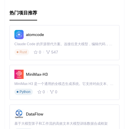
theas的创新世界！
热门项目推荐
atomcode
Claude Code 的开源替代方案。连接任意大模型，编辑代码，运行命令，自动验证 — 全自动执行。用 Rust 构建，极致性能。 ｜ An open-source alternative to Claude Code. Connect any LLM, edit code, run commands, and verify changes — autonomously. Built in Rust for speed. Get Started
0
547
Rust
MiniMax-H3
MiniMax H3 是一个通用的全模态生成系统。它支持对由文本、图像、视频和音频组成的多模态上下文进行统一理解，并能生成分辨率高达 2K、时长可达 15 秒的带原生立体声音频的视频。得益于面向任务泛化的系统设计，H3 在预训练阶段就已具备广泛的多模态上下文理解与生成能力，能够出色地执行复杂的多模态指令。
0
0
Python
DataFlow
基于大模型算子和工作流的高效文本大模型训练数据合成框架