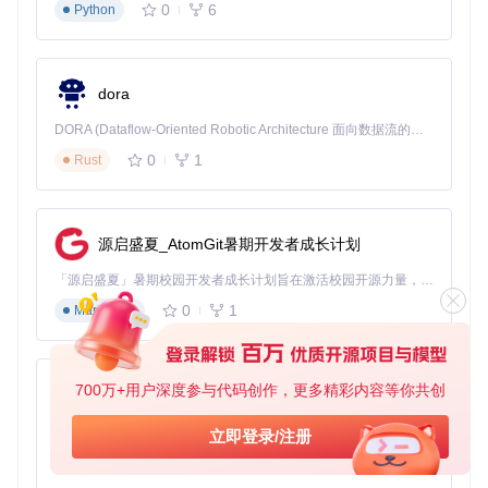
0
6
Python
dora
DORA (Dataflow-Oriented Robotic Architecture 面向数据流的机器人架构) 是为 AI 与具身智能机器人打造的高性能开发框架，以数据流范式重构开发逻辑，原生支持分布式部署与端边云协同 —— 无需复杂适配，即可实现一体端到端具身大小脑、VLA等模型部署，无缝衔接感知、推理、控制全链路，让 AI 能力与机器人动作深度融合。 依托 Rust 内核与零拷贝通信技术，它将具身大小脑、VLA等模型推理、多模态数据融合延迟压缩至微秒级，同时兼容 ROS2 生态与国产 AI 芯片，彻底降低具身智能机器人的开发门槛，让分布式部署下的 AI 赋能创新更高效、更灵活。
0
1
Rust
源启盛夏_AtomGit暑期开发者成长计划
「源启盛夏」暑期校园开发者成长计划旨在激活校园开源力量，通过积分激励、认证扶持、资源倾斜等形式，引导高校组织和开发者完成「入驻 — 建项目 — 做贡献 — 获认证 — 得资源」的完整闭环。无论你是想带领社团入驻平台的组织者，还是希望用代码贡献证明自己的开发者，都能在这里找到属于你的成长路径。
0
1
Markdown
700万+用户深度参与代码创作，更多精彩内容等你共创
py-xiaozhi
基于Python的Xiaozhi AI，适用于想要完整Xiaozhi体验而无需拥有专用硬件的用户。
立即登录/注册
0
1
Python