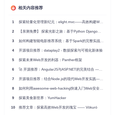
享和操作数据。
相关内容推荐
4、项目特点
轻量级启动
：通过Guice和Governator，Pytheas能简单快
1
探索轻量化管理新纪元：elight.mvc——高效构建Web应用的得力助手
速地启动Web应用。
2
【亲测免费】 探索光影之旅：基于Python Django的电影推荐网站
模块化设计
：每个模块专注于特定数据源，易于扩展和维
护。
3
如何构建智能电影推荐系统：基于Spark的完整实战指南 🎬
强大的集成
：与多种前端框架兼容，提供丰富UI组件，提升
开发效率。
4
开源项目推荐：dataplay2 - 数据探索与可视化新体验
实时数据流
：利用SSE，能实时向客户端推送数据，实现交
互式体验。
5
探索未来Web开发的利器：Panther框架
跨域支持
：通过JSONP，使得API可以被不同域名的应用调
用，增加应用的灵活性。
6
🚀 开源推荐：AngularJS与ASP.NET的完美结合 —— 构建高效SPA应用的最佳实践
要开始使用Pytheas，只需克隆项目、运行
./gradlew jetty
7
开源项目推荐：结合Node.js的现代Web开发实践——Ember.js与MongoDB的梦幻组合
Run
，然后访问
http://localhost:8989/pytheas-hellow
orld
，即可看到简单的示例应用。从
pytheas-helloworld
8
如何利用awesome-web-hacking快速入门Web安全：新手完整指南
子项目中，您可以获取更多关于如何构建自己的Pytheas应用
的信息。
9
探索美食新世界：YumHacker
总的来说，Pytheas是构建数据驱动Web应用的理想选择，无
10
推荐文章：探索高效Web开发的瑰宝 —— Vökuró
论您是个人开发者还是团队，它都能帮助您以高效的方式将数
据转化为有价值的洞见和工具。立即尝试，让我们一起进入Py