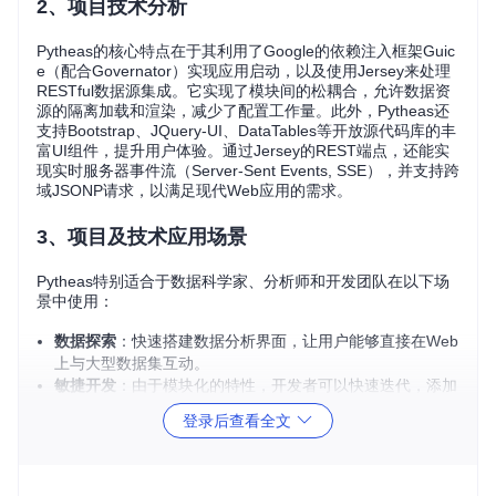
2、项目技术分析
Pytheas的核心特点在于其利用了Google的依赖注入框架Guic
e（配合Governator）实现应用启动，以及使用Jersey来处理
RESTful数据源集成。它实现了模块间的松耦合，允许数据资
源的隔离加载和渲染，减少了配置工作量。此外，Pytheas还
支持Bootstrap、JQuery-UI、DataTables等开放源代码库的丰
富UI组件，提升用户体验。通过Jersey的REST端点，还能实
现实时服务器事件流（Server-Sent Events, SSE），并支持跨
域JSONP请求，以满足现代Web应用的需求。
3、项目及技术应用场景
Pytheas特别适合于数据科学家、分析师和开发团队在以下场
景中使用：
数据探索
：快速搭建数据分析界面，让用户能够直接在Web
上与大型数据集互动。
敏捷开发
：由于模块化的特性，开发者可以快速迭代，添加
或更新数据服务和视图。
登录后查看全文
可视化工具
：开发可定制的数据可视化工具有利于数据洞察
和决策制定。
企业内部工具
：构建内部数据管理平台，方便员工查询、共