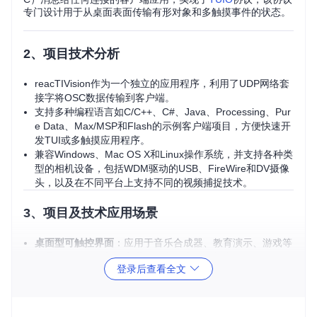
专门设计用于从桌面表面传输有形对象和多触摸事件的状态。
2、项目技术分析
reacTIVision作为一个独立的应用程序，利用了UDP网络套
接字将OSC数据传输到客户端。
支持多种编程语言如C/C++、C#、Java、Processing、Pur
e Data、Max/MSP和Flash的示例客户端项目，方便快速开
发TUI或多触摸应用程序。
兼容Windows、Mac OS X和Linux操作系统，并支持各种类
型的相机设备，包括WDM驱动的USB、FireWire和DV摄像
头，以及在不同平台上支持不同的视频捕捉技术。
3、项目及技术应用场景
桌面型可触控界面
：应用于音乐合成器、教育演示、游戏等
场景，使得物体与数字世界的交互变得更加直观。
登录后查看全文
多触点互动表面
：在设计、协作和展览中，让观众能够直接
参与互动，提升体验。
教学工具
：在编程、艺术和科学实验中，让学生通过实物操
作学习抽象概念。