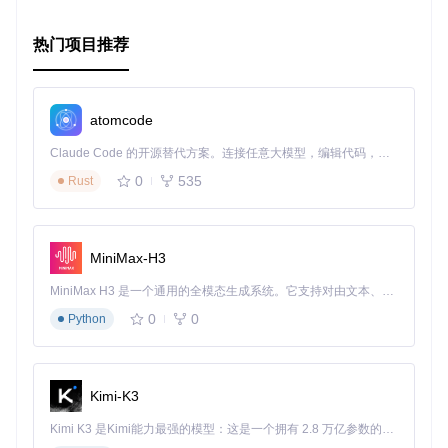
热门项目推荐
atomcode
Claude Code 的开源替代方案。连接任意大模型，编辑代码，运行命令，自动验证 — 全自动执行。用 Rust 构建，极致性能。 ｜ An open-source alternative to Claude Code. Connect any LLM, edit code, run commands, and verify changes — autonomously. Built in Rust for speed. Get Started
0
535
Rust
MiniMax-H3
MiniMax H3 是一个通用的全模态生成系统。它支持对由文本、图像、视频和音频组成的多模态上下文进行统一理解，并能生成分辨率高达 2K、时长可达 15 秒的带原生立体声音频的视频。得益于面向任务泛化的系统设计，H3 在预训练阶段就已具备广泛的多模态上下文理解与生成能力，能够出色地执行复杂的多模态指令。
0
0
Python
Kimi-K3
Kimi K3 是Kimi能力最强的模型：这是一个拥有 2.8 万亿参数的混合专家（MoE）模型，具备原生视觉理解能力，并支持 100 万 token 的上下文窗口。