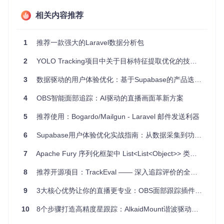
相关内容推荐
4、项目特点
实时跟踪
：对标志标记和手指进行高速跟踪，确保流畅的用
1
推荐一款强大的Laravel数据分析包
户体验。
跨平台兼容性
：支持Windows、Mac OS X和Linux，拓宽了
2
YOLO Tracking项目中关于目标特征提取优化的技术探讨
部署范围。
3
数据驱动的用户体验优化：基于Supabase的产品迭代闭环
灵活的扩展性
：提供多种编程语言的示例项目，便于开发者
根据需求定制应用。
4
OBS智能面部追踪：AI驱动的直播画面革新方案
强大的校准功能
：支持图像失真矫正和定位调整，确保在复
杂环境下依然准确。
5
推荐使用：Bogardo/Mailgun - Laravel 邮件发送利器
易于集成
：采用TUIO协议，允许无缝对接其他软件系统。
6
Supabase用户体验优化实战指南：从数据采集到功能迭代的完整路径
reacTIVision不仅是一个强大的计算机视觉工具，还为创新者
和开发者提供了一种新途径，以实现物理世界与虚拟世界之间
7
Apache Fury 序列化框架中 List<List<Object>> 类型处理问题分析与修复
的无界互动。无论你是热衷于探索新型人机接口的研究者，还
是寻求丰富用户体验的设计者，reacTIVision都是值得尝试的
8
推荐开源项目：TrackEval —— 深入追踪评价的全能工具箱
优秀开源项目。立即加入，释放你的想象力，打造属于你的独
特互动体验吧！
9
3大核心优势让你的直播更专业：OBS面部跟踪插件全攻略
10
8个步骤打造高精度星跟踪：AlkaidMount谐波驱动赤道仪实践指南