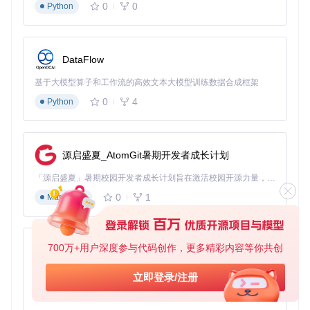
0
0
Python
DataFlow
基于大模型算子和工作流的高效文本大模型训练数据合成框架
0
4
Python
源启盛夏_AtomGit暑期开发者成长计划
「源启盛夏」暑期校园开发者成长计划旨在激活校园开源力量，通过积分激励、认证扶持、资源倾斜等形式，引导高校组织和开发者完成「入驻 — 建项目 — 做贡献 — 获认证 — 得资源」的完整闭环。无论你是想带领社团入驻平台的组织者，还是希望用代码贡献证明自己的开发者，都能在这里找到属于你的成长路径。
0
1
Markdown
700万+用户深度参与代码创作，更多精彩内容等你共创
py-xiaozhi
基于Python的Xiaozhi AI，适用于想要完整Xiaozhi体验而无需拥有专用硬件的用户。
立即登录/注册
0
1
Python