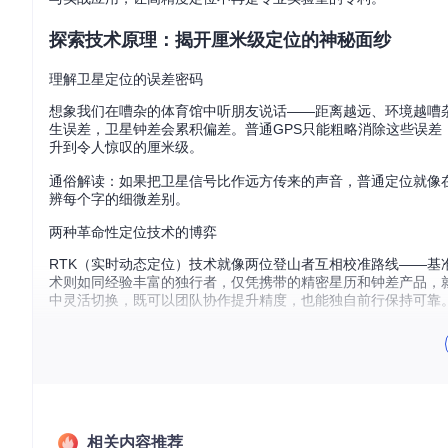
探索技术原理：揭开厘米级定位的神秘面纱
理解卫星定位的误差密码
想象我们在嘈杂的体育馆中听朋友说话——距离越远、环境越嘈
生误差，卫星钟差会累积偏差。普通GPS只能粗略消除这些误差，
升到令人惊叹的厘米级。
通俗解读：如果把卫星信号比作远方传来的声音，普通定位就像在
辨每个字的细微差别。
两种革命性定位技术的博弈
RTK（实时动态定位）技术就像两位登山者互相校准路线——基
术则如同经验丰富的独行者，仅凭携带的精密星历和钟差产品，就
中灵活切换，既可以团队协作提升精度，也能独自前行保持可靠
💡 灵感标记：当你需要在偏远地区作业且无法建立基准站时，P
厘米级精度。
掌握实战应用：从数据到决策的全流程突破
搭建你的高精度定位工作站
相关内容推荐