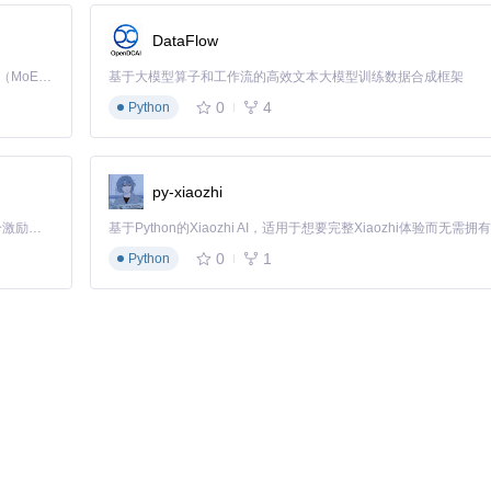
DataFlow
Kimi K3 是Kimi能力最强的模型：这是一个拥有 2.8 万亿参数的混合专家（MoE）模型，具备原生视觉理解能力，并支持 100 万 token 的上下文窗口。
基于大模型算子和工作流的高效文本大模型训练数据合成框架
0
4
Python
 A. 静态定位模式 B. 动态定位模式 C. PPP模式 D. 静态+动态
遮挡会影响PPP所需的连续观测条件）
py-xiaozhi
「源启盛夏」暑期校园开发者成长计划旨在激活校园开源力量，通过积分激励、认证扶持、资源倾斜等形式，引导高校组织和开发者完成「入驻 — 建项目 — 做贡献 — 获认证 — 得资源」的完整闭环。无论你是想带领社团入驻平台的组织者，还是希望用代码贡献证明自己的开发者，都能在这里找到属于你的成长路径。
0
1
Python
年代：RTK技术成熟，实现厘米级实时定位 2010年代：PPP技术突破，无
续集成新的卫星系统支持和算法优化，它始终保持技术前沿性，让全球开发
家联手解决难题：GNSS提供基础位置信息，AI预测和补偿误差，5G实
绘走向大众应用。