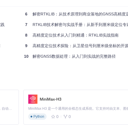
buntu 20.04或Windows 10系统，确保至少8GB内存和足够的
6
解密RTKLIB：从技术原理到商业落地的GNSS高精
实践
7
RTKLIB技术解密与实战手册：从新手到厘米级定位
8
高精度定位技术从入门到精通：RTKLIB实战指南
术
9
高精度定位技术探险：从卫星信号到厘米级坐标的开
10
解密GNSS数据处理：从入门到实战的完整路径
开发包
装缺失库
MiniMax-H3
设置正确编码
Claude Code 的开源替代方案。连接任意大模型，编辑代码，运行命令，自动验证 — 全自动执行。用 Rust 构建，极致性能。 ｜ An open-source alternative to Claude Code. Connect any LLM, edit code, run commands, and verify changes — autonomously. Built in Rust for speed. Get Started
0
0
Python
拼图片，需要经过格式转换、质量检查、参数配置和结果解算等步骤，才
，通过以下流程将原始观测数据转化为精准坐标：