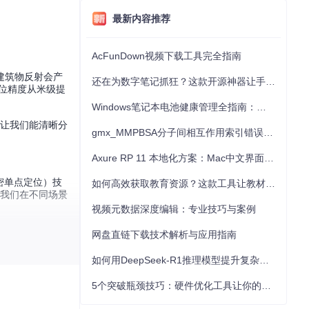
最新内容推荐
AcFunDown视频下载工具完全指南
建筑物反射会产
还在为数字笔记抓狂？这款开源神器让手写批注效率提升300%
定位精度从米级提
Windows笔记本电池健康管理全指南：从根源解决电池损耗问题
，让我们能清晰分
gmx_MMPBSA分子间相互作用索引错误的深度诊断与解决
Axure RP 11 本地化方案：Mac中文界面优化与原型设计工具汉化全指南
密单点定位）技
如何高效获取教育资源？这款工具让教材下载效率提升80%
让我们在不同场景
视频元数据深度编辑：专业技巧与案例
网络获得更稳定的
网盘直链下载技术解析与应用指南
如何用DeepSeek-R1推理模型提升复杂任务解决能力：完整指南
5个突破瓶颈技巧：硬件优化工具让你的电脑性能提升30%