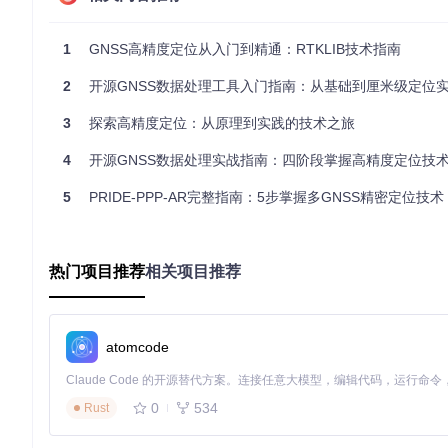
开始GNSS数据处理之旅前，我们需要搭建合适的工作环境。建议选择U
观测数据。通过以下命令获取RTKLIB源码：
1
GNSS高精度定位从入门到精通：RTKLIB技术指南
git 
clone
2
开源GNSS数据处理工具入门指南：从基础到厘米级定位
cd
mkdir
 build && 
cd
 build

3
探索高精度定位：从原理到实践的技术之旅
cmake ..

4
开源GNSS数据处理实战指南：四阶段掌握高精度定位技
5
PRIDE-PPP-AR完整指南：5步掌握多GNSS精密定位技术
关键参数解析：
cmake ..：生成编译配置文件，自动检测系统环境
make：编译源代码，生成可执行工具
热门项目推荐
相关项目推荐
避坑指南：
编译失败？检查是否安装了所有依赖库，特别是libcurl和qt5
运行工具时提示缺少动态库？使用ldd命令检查依赖关系并安
atomcode
中文显示乱码？在终端执行export LANG=en_US.UTF-8
数据处理的艺术：从原始信号到精准坐标
0
534
Rust
想象我们在整理一堆杂乱的拼图——原始GNSS数据就像散落的
位置图像。RTKLIB提供的RTKPOST工具就像智能拼图助手