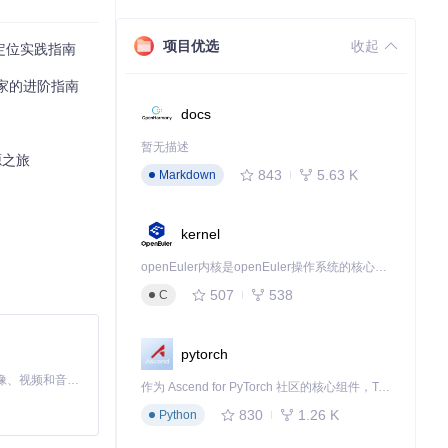
存储空间来处理大型
项目优选
收起
度定位实践指南
专家的进阶指南
docs
暂无描述
源之旅
843
5.63 K
Markdown
kernel
openEuler内核是openEuler操作系统的核心，既是系统性能与稳定性的基石，也是连接处理器、设备与服务的桥梁。
507
538
C
pytorch
MiniMax H3 是一个通用的全模态生成系统。它支持对由文本、图像、视频和音频组成的多模态上下文进行统一理解，并能生成分辨率高达 2K、时长可达 15 秒的带原生立体声音频的视频。得益于面向任务泛化的系统设计，H3 在预训练阶段就已具备广泛的多模态上下文理解与生成能力，能够出色地执行复杂的多模态指令。
作为 Ascend for PyTorch 社区的核心组件，TorchNPU 是昇腾专为 PyTorch 打造的深度学习适配插件，使 PyTorch 框架能够直接调用昇腾 NPU，为开发者提供昇腾 AI 处理器的超强算力。
能还原出完整的
830
1.26 K
Python