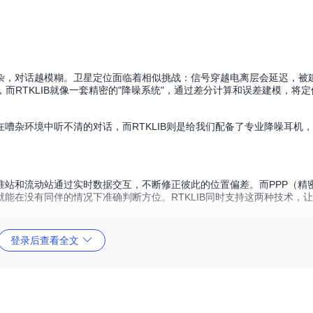
杂，对话越模糊。卫星定位面临着相似挑战：信号穿越电离层会延迟，被
而RTKLIB就像一套精密的"降噪系统"，通过差分计算和误差建模，将
嘈杂环境中听不清的对话，而RTKLIB则是给我们配备了专业降噪耳机
准站和流动站通过实时数据交互，不断修正彼此的位置偏差。而PPP（精
能在没有同伴的情况下准确判断方位。RTKLIB同时支持这两种技术，
。
PP模式将成为你的得力助手；而在城市环境中，RTK技术能通过基准站
登录后查看全文