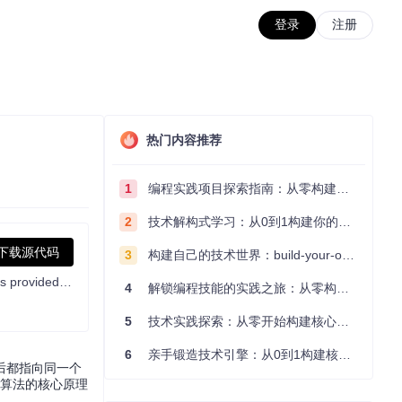
登录
注册
热门内容推荐
1
编程实践项目探索指南：从零构建技术能力体系
2
技术解构式学习：从0到1构建你的编程知识体系
下载源代码
3
构建自己的技术世界：build-your-own-x项目的实践探索指南
A version of RTKLIB optimized for low cost GNSS receivers, especially u-blox receivers. It is based on RTKLIB 2.4.3. This software is provided “AS IS” without any warranties of any kind so please be careful, especially if using it in any kind of real-time application. Click on the "Releases" label below to see the latest Windows pre-release.
4
解锁编程技能的实践之旅：从零构建你的技术世界
5
技术实践探索：从零开始构建核心系统的实践指南
6
亲手锻造技术引擎：从0到1构建核心系统的实践指南
后都指向同一个
位算法的核心原理