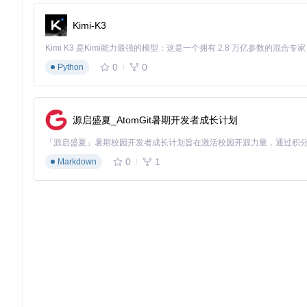
数据准备：收集接收机原始数据和精密星历文件
Kimi-K3
格式转换：使用convbin工具将原始数据转为RINEX格式
参数配置：设置合适的截止高度角、解算模式和误差模型
解算运行：启动RTKPOST进行定位计算
0
0
Python
结果分析：查看定位精度指标和残差分布
小测验：在城市高楼密集区域进行无人机测绘时，你会选择哪种解算模式？
及解析：B. 动态定位模式，城市环境需要实时调整位置，且高楼
源启盛夏_AtomGit暑期开发者成长计划
实现进阶突破：技术演进与未来展望
高精度定位技术演进时间线
0
1
Markdown
1990年代：差分GPS技术出现，将定位精度提升至米级 2000
分米级精度 2020年代：多频多星座融合，应对复杂环境挑战
RTKLIB作为开源项目，见证并推动了这一演进过程。通过持
定位的最新成果。
未来趋势：当GNSS遇见AI与5G
想象GNSS定位、人工智能和5G通信三者的融合——就像三位专
输。未来的高精度定位系统将更加智能、可靠和普适，从专业测