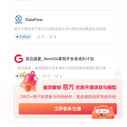
DataFlow
基于大模型算子和工作流的高效文本大模型训练数据合成框架
0
4
Python
源启盛夏_AtomGit暑期开发者成长计划
「源启盛夏」暑期校园开发者成长计划旨在激活校园开源力量，通过积分激励、认证扶持、资源倾斜等形式，引导高校组织和开发者完成「入驻 — 建项目 — 做贡献 — 获认证 — 得资源」的完整闭环。无论你是想带领社团入驻平台的组织者，还是希望用代码贡献证明自己的开发者，都能在这里找到属于你的成长路径。
0
1
Markdown
700万+用户深度参与代码创作，更多精彩内容等你共创
py-xiaozhi
基于Python的Xiaozhi AI，适用于想要完整Xiaozhi体验而无需拥有专用硬件的用户。
立即登录/注册
0
1
Python