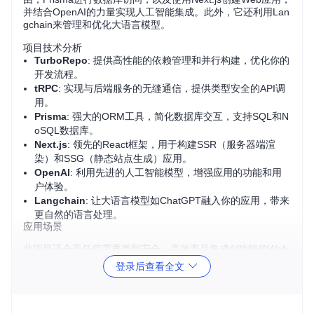
并结合OpenAI的力量实现人工智能集成。此外，它还利用Lan
gchain来管理和优化大语言模型。
项目技术分析
TurboRepo
: 提供高性能的依赖管理和并行构建，优化你的
开发流程。
tRPC
: 实现与后端服务的无缝通信，提供类型安全的API调
用。
Prisma
: 强大的ORM工具，简化数据库交互，支持SQL和N
oSQL数据库。
Next.js
: 领先的React框架，用于构建SSR（服务器端渲
染）和SSG（静态站点生成）应用。
OpenAI
: 利用先进的人工智能模型，增强应用的功能和用
户体验。
Langchain
: 让大语言模型如ChatGPT融入你的应用，带来
更自然的语言处理。
应用场景
此项目适合于任何需要类型安全、高效率且集成AI功能的Web
应用开发，例如：
登录后查看全文
在线教育平台
: 使用LLM辅助教学材料的自动生成。
协作工具
: 建立AI助手，帮助用户编写邮件或文档。