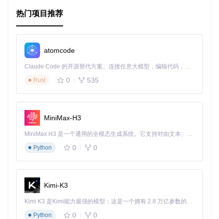
智能客服系统
: 实现实时、个性化的聊天机器人。
新闻聚合网站
: 利用AI生成摘要或分析新闻。
热门项目推荐
项目特点
现代化栈
: 整合最前沿的技术，确保应用在未来有足够的扩
展性和适应性。
类型安全
: 使用TypeScript保证代码质量，减少运行时错
atomcode
误。
高效的开发体验
: 通过Monorepo管理和CI/CD工具，加速
Claude Code 的开源替代方案。连接任意大模型，编辑代码，运行命令，自动验证 — 全自动执行。用 Rust 构建，极致性能。 ｜ An open-source alternative to Claude Code. Connect any LLM, edit code, run commands, and verify changes — autonomously. Built in Rust for speed. Get Started
迭代速度。
0
535
Rust
AI集成
: 直接集成OpenAI，轻松添加智能特性。
易于部署
: 支持Vercel一键部署，快速上线。
要开始你的项目之旅，请遵循README中的快速启动指南。一
MiniMax-H3
旦完成，你将拥有一套功能完备的原型系统，可以在此基础上
自由扩展和定制化。
MiniMax H3 是一个通用的全模态生成系统。它支持对由文本、图像、视频和音频组成的多模态上下文进行统一理解，并能生成分辨率高达 2K、时长可达 15 秒的带原生立体声音频的视频。得益于面向任务泛化的系统设计，H3 在预训练阶段就已具备广泛的多模态上下文理解与生成能力，能够出色地执行复杂的多模态指令。
立即加入，体验未来的Web开发方式！开始使用
create-t3-
0
0
Python
turbo-ai
，让创新触手可及。让我们一起构建更有智能感的
应用，探索无限可能！
Kimi-K3
Kimi K3 是Kimi能力最强的模型：这是一个拥有 2.8 万亿参数的混合专家（MoE）模型，具备原生视觉理解能力，并支持 100 万 token 的上下文窗口。
0
0
Python