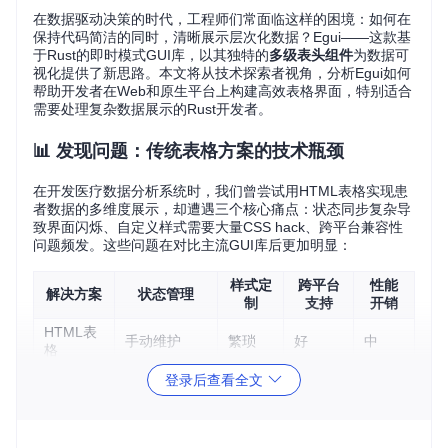
在数据驱动决策的时代，工程师们常面临这样的困境：如何在
保持代码简洁的同时，清晰展示层次化数据？Egui——这款基
于Rust的即时模式GUI库，以其独特的
多级表头组件
为数据可
视化提供了新思路。本文将从技术探索者视角，分析Egui如何
帮助开发者在Web和原生平台上构建高效表格界面，特别适合
需要处理复杂数据展示的Rust开发者。
📊 发现问题：传统表格方案的技术瓶颈
在开发医疗数据分析系统时，我们曾尝试用HTML表格实现患
者数据的多维度展示，却遭遇三个核心痛点：状态同步复杂导
致界面闪烁、自定义样式需要大量CSS hack、跨平台兼容性
问题频发。这些问题在对比主流GUI库后更加明显：
样式定
跨平台
性能
解决方案
状态管理
制
支持
开销
HTML表
手动维护
繁琐
好
中
格
传统GUI
登录后查看全文
复杂状态机
有限
差
高
库
Egui多级
即时模式自
Web/原
声明式
低
表头
动更新
生
API