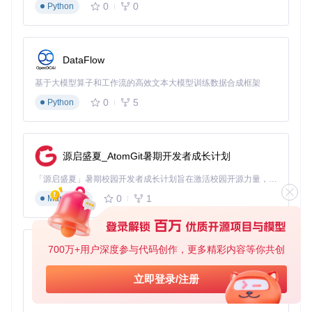
0
0
Python
body.
rows
(
24.0
, patient_data.
len
(), |
mut
 row, i| {

let
patient
 = &patient_data[i];

    row.
col
(|ui| { ui.
label
(&patient.id); });

    row.
col
(|ui| { ui.
label
(&
format!
(
"{:.1} mmHg"
, patien
    row.
col
(|ui| { ui.
label
(&
format!
(
"{:.1} mmol/L"
, pati
DataFlow
基于大模型算子和工作流的高效文本大模型训练数据合成框架
0
5
Python
💼 应用场景：从实验室到生产环境的实践
医疗数据仪表盘
源启盛夏_AtomGit暑期开发者成长计划
在医院的实时监护系统中，多级表头能清晰展示患者的生命体
征数据层次：
「源启盛夏」暑期校园开发者成长计划旨在激活校园开源力量，通过积分激励、认证扶持、资源倾斜等形式，引导高校组织和开发者完成「入驻 — 建项目 — 做贡献 — 获认证 — 得资源」的完整闭环。无论你是想带领社团入驻平台的组织者，还是希望用代码贡献证明自己的开发者，都能在这里找到属于你的成长路径。
0
1
Markdown
┌───────────────┬─────────────────────────────────────┐

│  患者信息     │            生命体征监测             │

├───────────────┼─────────────┬─────────┬───────────┤

│  病历号       │  心率       │  血压   │  血氧饱和度│

700万+用户深度参与代码创作，更多精彩内容等你共创
py-xiaozhi
├───────────────┼─────────────┼─────────┼───────────┤

│  PAT-2023-001 │  72次/分    │  128/82 │  98%      │

基于Python的Xiaozhi AI，适用于想要完整Xiaozhi体验而无需拥有专用硬件的用户。
│  PAT-2023-002 │  85次/分    │  135/88 │  96%      │

立即登录/注册
0
1
Python
工业传感器数据监测