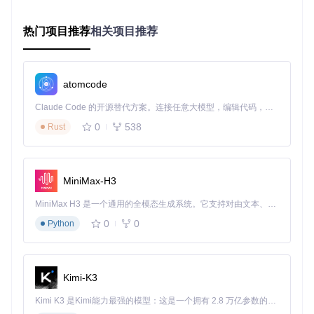
            ui.
strong
(
"检查数据"
);    
// 合并列标题
        });

热门项目推荐
相关项目推荐
    })

    .
header
(
20.0
, |
mut
 header| {  
// 第二级表头（20px高度）
        header.
col
(|ui| { ui.
label
(
"患者ID"
); });

        header.
col
(|ui| { ui.
label
(
"血压"
); });

atomcode
        header.
col
(|ui| { ui.
label
(
"血糖"
); });

Claude Code 的开源替代方案。连接任意大模型，编辑代码，运行命令，自动验证 — 全自动执行。用 Rust 构建，极致性能。 ｜ An open-source alternative to Claude Code. Connect any LLM, edit code, run commands, and verify changes — autonomously. Built in Rust for speed. Get Started
2. 自适应布局引擎
0
538
Rust
Egui的
Size
枚举提供三种自适应策略：
initial(n)
：固定宽度
MiniMax-H3
remainder()
：占据剩余空间
flex(factor)
：按比例分配空间
MiniMax H3 是一个通用的全模态生成系统。它支持对由文本、图像、视频和音频组成的多模态上下文进行统一理解，并能生成分辨率高达 2K、时长可达 15 秒的带原生立体声音频的视频。得益于面向任务泛化的系统设计，H3 在预训练阶段就已具备广泛的多模态上下文理解与生成能力，能够出色地执行复杂的多模态指令。
这种灵活性使表格能在从嵌入式设备到4K显示器的各种屏幕上
0
0
Python
保持良好布局。
3. 零成本状态管理
由于采用即时模式，表格状态完全由数据驱动：
Kimi-K3
Kimi K3 是Kimi能力最强的模型：这是一个拥有 2.8 万亿参数的混合专家（MoE）模型，具备原生视觉理解能力，并支持 100 万 token 的上下文窗口。
// 数据更新自动反映到UI，无需额外状态同步代码