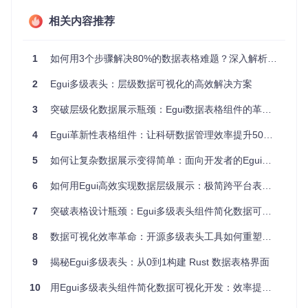
相关内容推荐
Egui的「即时模式」设计从根本上改变了这一局面——UI完全
由当前数据状态驱动，无需手动同步，这为医疗、金融等需要
实时数据展示的场景提供了天然优势。
1
如何用3个步骤解决80%的数据表格难题？深入解析Egui多级表头组件
🔍 核心价值：Egui多级表头的技术突破
2
Egui多级表头：层级数据可视化的高效解决方案
深入研究Egui的实现机制，发现其多级表头组件通过三个创新
3
突破层级化数据展示瓶颈：Egui数据表格组件的革新实践
点解决了传统方案的痛点：
4
Egui革新性表格组件：让科研数据管理效率提升50%的Rust GUI解决方案
1. 声明式API设计
5
如何让复杂数据展示变得简单：面向开发者的Egui多级表头组件全指南
Egui采用链式调用构建表格结构，代码即文档：
6
如何用Egui高效实现数据层级展示：极简跨平台表格渲染方案
// 医疗数据表格构建示例
TableBuilder::
new
(ui)

7
突破表格设计瓶颈：Egui多级表头组件简化数据可视化开发
    .
striped
(
true
)  
// 启用隔行变色提升可读性
    .
column
(Size::
initial
(
120.0
))  
// 患者ID列
8
数据可视化效率革命：开源多级表头工具如何重塑企业决策流程
    .
column
(Size::
remainder
())     
// 自适应宽度的诊断信息列
    .
header
(
24.0
, |
mut
 header| {  
// 第一级表头（24px高度）
9
揭秘Egui多级表头：从0到1构建 Rust 数据表格界面
        header.
col
(|ui| {

            ui.
strong
(
"患者基本信息"
);  
// 合并列标题
10
用Egui多级表头组件简化数据可视化开发：效率提升指南
        });

        header.
col
(|ui| {
