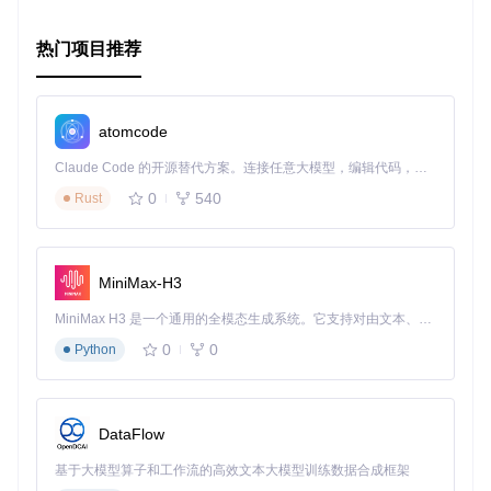
热门项目推荐
atomcode
Claude Code 的开源替代方案。连接任意大模型，编辑代码，运行命令，自动验证 — 全自动执行。用 Rust 构建，极致性能。 ｜ An open-source alternative to Claude Code. Connect any LLM, edit code, run commands, and verify changes — autonomously. Built in Rust for speed. Get Started
0
540
Rust
MiniMax-H3
MiniMax H3 是一个通用的全模态生成系统。它支持对由文本、图像、视频和音频组成的多模态上下文进行统一理解，并能生成分辨率高达 2K、时长可达 15 秒的带原生立体声音频的视频。得益于面向任务泛化的系统设计，H3 在预训练阶段就已具备广泛的多模态上下文理解与生成能力，能够出色地执行复杂的多模态指令。
0
0
Python
DataFlow
基于大模型算子和工作流的高效文本大模型训练数据合成框架