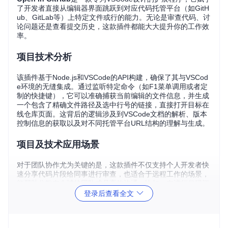
了开发者直接从编辑器界面跳跃到对应代码托管平台（如GitH
ub、GitLab等）上特定文件或行的能力。无论是审查代码、讨
论问题还是查看提交历史，这款插件都能大大提升你的工作效
率。
项目技术分析
该插件基于Node.js和VSCode的API构建，确保了其与VSCod
e环境的无缝集成。通过监听特定命令（如F1菜单调用或者定
制的快捷键），它可以准确捕获当前编辑的文件信息，并生成
一个包含了精确文件路径及选中行号的链接，直接打开目标在
线仓库页面。这背后的逻辑涉及到VSCode文档的解析、版本
控制信息的获取以及对不同托管平台URL结构的理解与生成。
项目及技术应用场景
对于团队协作尤为关键的是，这款插件不仅支持个人开发者快
速分享代码片段给同事进行审查，也适合于远程工作的场景，
能帮助分散在全球的团队成员高效沟通。比如，在进行代码评
审时，只需要简单的操作，就能将审查的代码位置发送到线上
登录后查看全文
讨论，极大地减少了查找特定代码的时间成本。此外，它也非
常适用于开源项目维护者，便于迅速回应社区的问题报告或P
R审查。