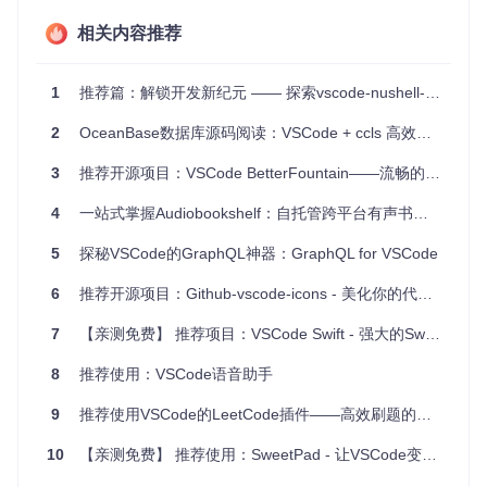
项目特点
相关内容推荐
多平台支持
：无需切换浏览器或手动复制粘贴URL，即可
1
推荐篇：解锁开发新纪元 —— 探索vscode-nushell-lang插件的魅力
访问GitHub、GitLab、Gitea、Bitbucket和VisualStudio.c
om。
2
OceanBase数据库源码阅读：VSCode + ccls 高效配置指南
智能快捷方式
：定义便捷的键盘快捷键，快速打开或复制
仓库链接，甚至直接定位到指定行号。
3
推荐开源项目：VSCode BetterFountain——流畅的剧本创作神器
上下文菜单集成
：右击文件或目录即可找到“Open in GitH
ub”选项，操作直观。
4
一站式掌握Audiobookshelf：自托管跨平台有声书解决方案
高度可配置
：允许自定义GitHub域名和其他设置，满足个
性化或私有部署需求。
5
探秘VSCode的GraphQL神器：GraphQL for VSCode
易安装和更新
：无论是通过官方市场的一键安装还是手动
下载源码部署，都简便快捷。
6
推荐开源项目：Github-vscode-icons - 美化你的代码托管平台图标
持续更新与维护
：活跃的社区贡献者保证了插件的稳定性
7
【亲测免费】 推荐项目：VSCode Swift - 强大的Swift开发插件
和兼容性，支持最新的VSCode版本。
总之，
Open in GitHub
是每一个追求效率的开发者工具箱中
8
推荐使用：VSCode语音助手
的必备良品。它通过简化日常的代码与云端交互流程，使得编
码生活更加流畅，团队协作更为紧密。立即尝试，体验 coding
9
推荐使用VSCode的LeetCode插件——高效刷题的新体验
流程的无缝连接，提高你的开发效率吧！
10
【亲测免费】 推荐使用：SweetPad - 让VSCode变身iOS开发利器