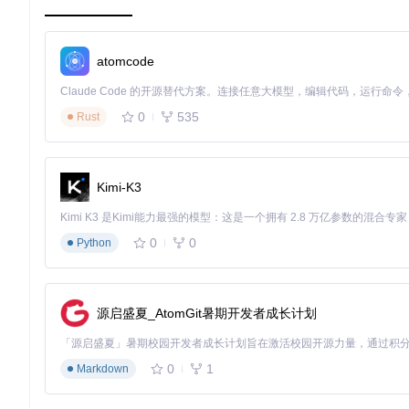
场景僵化
：无法根据应用类型、使用时间、环境噪音等变量
方案对比：重新定义打字反馈的技术坐标系
技术维度
传统音效软件
系统级驱动
Tickeys方案
atomcode
响应速度
30-50ms
<10ms
10-15ms
内存占用
25-40MB
8-12MB
4-6MB
0
535
Rust
场景适配
固定音效
无反馈
智能切换
开发语言
Swift/Java
C/C++
Rust
系统权限
用户级
内核级
系统框架级
Kimi-K3
表：打字反馈技术方案对比（数据来源：作者在2024款MacBook 
0
0
Python
核心突破：Rust语言的三大技术魔法
Tickeys采用Rust语言开发，创造了独特的"微内核反馈架构"：
源启盛夏_AtomGit暑期开发者成长计划
零成本抽象的事件捕获
通过CGEventTap API实现系统级键盘事件监听，这就像
所有权模型确保了内存安全，避免了传统C语言实现中的内存
0
1
Markdown
实时音频混合引擎
内置OpenAL音频处理模块，采用"预加载+缓存"策略，