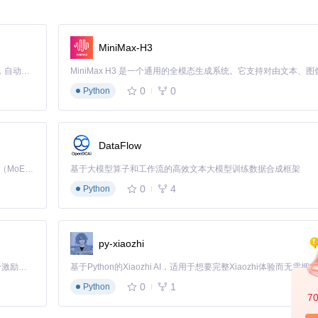
动态调整反馈策略
MiniMax-H3
Claude Code 的开源替代方案。连接任意大模型，编辑代码，运行命令，自动验证 — 全自动执行。用 Rust 构建，极致性能。 ｜ An open-source alternative to Claude Code. Connect any LLM, edit code, run commands, and verify changes — autonomously. Built in Rust for speed. Get Started
0
0
Python
DataFlow
Kimi K3 是Kimi能力最强的模型：这是一个拥有 2.8 万亿参数的混合专家（MoE）模型，具备原生视觉理解能力，并支持 100 万 token 的上下文窗口。
基于大模型算子和工作流的高效文本大模型训练数据合成框架
Pro实测）
0
4
Python
py-xiaozhi
在键盘神经末梢安装了高速传感器，能在10ms内完成"按键按下→事件捕获"的
「源启盛夏」暑期校园开发者成长计划旨在激活校园开源力量，通过积分激励、认证扶持、资源倾斜等形式，引导高校组织和开发者完成「入驻 — 建项目 — 做贡献 — 获认证 — 得资源」的完整闭环。无论你是想带领社团入驻平台的组织者，还是希望用代码贡献证明自己的开发者，都能在这里找到属于你的成长路径。
泄漏问题。
0
1
Python
7
将常用音效文件常驻内存。这类似于DJ的混音台，能根据按键频率和力度动态