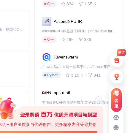
834
1.65 K
C++
AscendNPU-IR
MiniMax H3 是一个通用的全模态生成系统。它支持对由文本、图像、视频和音频组成的多模态上下文进行统一理解，并能生成分辨率高达 2K、时长可达 15 秒的带原生立体声音频的视频。得益于面向任务泛化的系统设计，H3 在预训练阶段就已具备广泛的多模态上下文理解与生成能力，能够出色地执行复杂的多模态指令。
AscendNPU-IR是基于MLIR（Multi-Level Intermediate Representation）构建的，面向昇腾亲和算子编译时使用的中间表示，提供昇腾完备表达能力，通过编译优化提升昇腾AI处理器计算效率，支持通过生态框架使能昇腾AI处理器与深度调优
496
336
C++
邀请
jiuwenswarm
JiuwenSwarm 是一款基于openJiuwen开发的智能AI Agent，它能够将大语言模型的强大能力，通过你日常使用的各类通讯应用，直接延伸至你的指尖。
3.15 K
841
Python
ops-math
客
本项目是CANN提供的数学类基础计算算子库，实现网络在NPU上加速计算。
服
全过程。Rust的
1.24 K
1.36 K
C++
基于Python的Xiaozhi AI，适用于想要完整Xiaozhi体验而无需拥有专用硬件的用户。
00万+用户深度参与代码创作，更多精彩内容等你共创
deveco-code
调整音效参数，