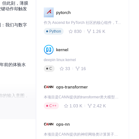
。但此刻，薄膜
按键动作却触发
pytorch
作为 Ascend for PyTorch 社区的核心组件，TorchNPU 是昇腾专为 PyTorch 打造的深度学习适配插件，使 PyTorch 框架能够直接调用昇腾 NPU，为开发者提供昇腾 AI 处理器的超强算力。
到：我们与数字
830
1.26 K
Python
kernel
deepin linux kernel
十年前的体验水
33
16
C
ops-transformer
知你的输入意图，
本项目是CANN提供的transformer类大模型算子库，实现网络在NPU上加速计算。
1.03 K
2.42 K
C++
ops-nn
本项目是CANN提供的神经网络类计算算子库，实现网络在NPU上加速计算。