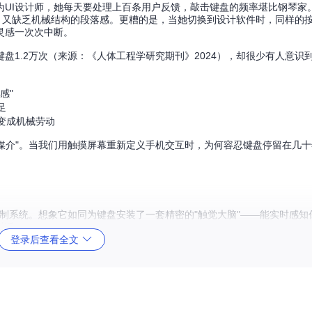
为UI设计师，她每天要处理上百条用户反馈，敲击键盘的频率堪比钢琴家
，又缺乏机械结构的段落感。更糟的是，当她切换到设计软件时，同样的
灵感一次次中断。
盘1.2万次（来源：《人体工程学研究期刊》2024），却很少有人意识
感"
足
变成机械劳动
互媒介"。当我们用触摸屏幕重新定义手机交互时，为何容忍键盘停留在几
神经控制系统。想象它如同为键盘安装了一套精密的"触觉大脑"——能实时感
对话。
登录后查看全文
的多层传递，平均延迟超过40ms，造成"按键-声音"不同步
acOS活动监视器实测数据），相当于后台运行一个轻量级IDE