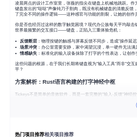
凌晨两点的设计工作室里，张薇的指尖在键盘上机械地跳跃。作
键盘发出的"哒哒"声像钝刀子割肉，既没有机械键盘的清脆反馈
了完全不同的操作逻辑——这种感官与功能的割裂，让她的创作
你是否也经历过这样的数字触觉困境？现代办公族每天平均敲击键
世界最频繁的交互接口——键盘，正陷入三重体验危机：
反馈断层
：物理按键的触感与屏幕反馈不同步，造成"操作延迟
场景冲突
：办公室需要安静，家中渴望沉浸，单一硬件无法满
情感缺失
：标准化的输入设备抹除了打字的个性表达，让创作
这些问题的根源，在于我们长期将键盘视为"输入工具"而非"交
平？
方案解析：Rust语言构建的打字神经中枢
Tickeys不是简单的音效软件，而是一套完整的"输入-反馈"
根据场景智能调节反馈模式，让每一次按键都成为有意义的感官
问题溯源：传统打字体验的三大技术瓶颈
传统键盘反馈系统存在难以逾越的技术障碍：
响应延迟
：普通音频播放流程需要经过应用层→系统层→驱动层
热门项目推荐
相关项目推荐
资源占用
：主流音效软件平均占用25-40MB内存（来源：M