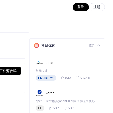
登录
注册
项目优选
收起
docs
下载源代码
暂无描述
843
5.62 K
Markdown
kernel
openEuler内核是openEuler操作系统的核心，既是系统性能与稳定性的基石，也是连接处理器、设备与服务的桥梁。
507
537
C