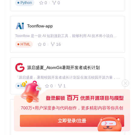
0
0
Python
Toonflow-app
Toonflow 是一款 AI 短剧漫剧工具，能够利用 AI 技术将小说自动转化为剧本，并结合 AI 生成的图片和视频，实现高效的短剧创作。借助 Toonflow，可以轻松完成从文字到影像的全流程，让短剧制作变得更加智能与便捷。
0
16
HTML
源启盛夏_AtomGit暑期开发者成长计划
「源启盛夏」暑期校园开发者成长计划旨在激活校园开源力量，通过积分激励、认证扶持、资源倾斜等形式，引导高校组织和开发者完成「入驻 — 建项目 — 做贡献 — 获认证 — 得资源」的完整闭环。无论你是想带领社团入驻平台的组织者，还是希望用代码贡献证明自己的开发者，都能在这里找到属于你的成长路径。
0
1
Markdown
700万+用户深度参与代码创作，更多精彩内容等你共创
AionUi
免费、本地、开源的 24/7 全天候 Cowork 应用，以及适用于 Gemini CLI、Claude Code、Codex、OpenCode、Qwen Code、Goose CLI、Auggie 等的 OpenClaw | 🌟 喜欢就点star吧
立即登录/注册
0
6
TypeScript