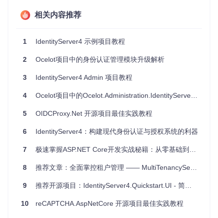
应用
跨多个服务或API的单点登录（SSO）环境
相关内容推荐
需要多语言支持的国际性项目
1
IdentityServer4 示例项目教程
项目特点
2
Ocelot项目中的身份认证管理模块升级解析
灵活性
：模板可轻松定制，适应不同的业务需求和数据库
系统。
3
IdentityServer4 Admin 项目教程
安全性
：内置多种安全机制，如双因素验证和多因素认
证，保障用户账户的安全。
4
Ocelot项目中的Ocelot.Administration.IdentityServer4 v24.0.1版本发布解析
国际化
：支持多种语言，便于全球用户使用。
自动化部署
：支持 Azure AD、证书和密钥库部署，简化运
5
OIDCProxy.Net 开源项目最佳实践教程
维流程。
6
前端优化
IdentityServer4：构建现代身份认证与授权系统的利器
：使用 npm 和 bundleconfig 安装和管理前端
包，提高页面加载速度。
7
极速掌握ASP.NET Core开发实战秘籍：从零基础到企业级架构全攻略
想要开始使用？只需运行简单的命令，就可以将此模板安装到
你的项目中。从本地文件夹或 NuGet 包源安装，然后根据您
8
推荐文章：全面掌控租户管理 —— MultiTenancyServer 深度剖析与应用实践
的系统配置进行必要的设置和调整。详细的安装和配置步骤在
项目文档中均有详细说明。
9
推荐开源项目：IdentityServer4.Quickstart.UI - 简化身份验证管理的利器
总的来说，IdentityServer4 AspNetCore Identity 模板是一个
10
reCAPTCHA.AspNetCore 开源项目最佳实践教程
强大且全面的工具，可以加速你的身份认证开发进程，同时保