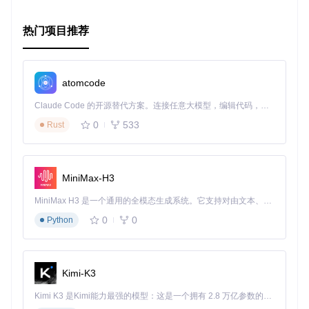
证系统的安全性与稳定性。不论你是初学者还是经验丰富的开
发者，这个模板都值得一试。立即行动起来，为你的项目增添
强大的身份管理功能吧！
热门项目推荐
atomcode
Claude Code 的开源替代方案。连接任意大模型，编辑代码，运行命令，自动验证 — 全自动执行。用 Rust 构建，极致性能。 ｜ An open-source alternative to Claude Code. Connect any LLM, edit code, run commands, and verify changes — autonomously. Built in Rust for speed. Get Started
0
533
Rust
MiniMax-H3
MiniMax H3 是一个通用的全模态生成系统。它支持对由文本、图像、视频和音频组成的多模态上下文进行统一理解，并能生成分辨率高达 2K、时长可达 15 秒的带原生立体声音频的视频。得益于面向任务泛化的系统设计，H3 在预训练阶段就已具备广泛的多模态上下文理解与生成能力，能够出色地执行复杂的多模态指令。
0
0
Python
Kimi-K3
Kimi K3 是Kimi能力最强的模型：这是一个拥有 2.8 万亿参数的混合专家（MoE）模型，具备原生视觉理解能力，并支持 100 万 token 的上下文窗口。