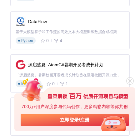
性能测试对比
我们在三种典型场景下进行了性能测试，结果如下：
DataFlow
场景1：静态模型阵列
基于大模型算子和工作流的高效文本大模型训练数据合成框架
传统渲染：1000个模型 → 18fps，1000次draw call
0
4
Python
批处理渲染：1000个模型 → 59fps，1次draw call
性能提升：228%，draw call减少99.9%
场景2：动态粒子系统
源启盛夏_AtomGit暑期开发者成长计划
传统渲染：5000粒子 → 12fps，5000次状态切换
「源启盛夏」暑期校园开发者成长计划旨在激活校园开源力量，通过积分激励、认证扶持、资源倾斜等形式，引导高校组织和开发者完成「入驻 — 建项目 — 做贡献 — 获认证 — 得资源」的完整闭环。无论你是想带领社团入驻平台的组织者，还是希望用代码贡献证明自己的开发者，都能在这里找到属于你的成长路径。
批处理渲染：5000粒子 → 60fps，2次draw call（位置更新
0
1
Markdown
+渲染）
性能提升：400%，内存带宽占用降低67%
700万+用户深度参与代码创作，更多精彩内容等你共创
py-xiaozhi
图2：相同场景下传统渲染（左）与批处理渲染（右）的帧率
对比，批处理模式保持稳定60fps
基于Python的Xiaozhi AI，适用于想要完整Xiaozhi体验而无需拥有专用硬件的用户。
立即登录/注册
0
1
Python
关键优化技巧
数据布局优化