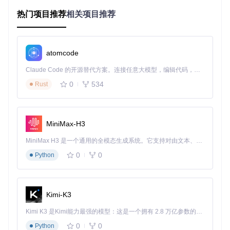
令完成全部渲染
热门项目推荐
相关项目推荐
底层工作流解析
批处理的核心在于共享GPU资源：
状态预配置
：提前设置好着色器程序、纹理和缓冲区
atomcode
数据打包
：将所有实例的位置、旋转等数据合并到单个缓
Claude Code 的开源替代方案。连接任意大模型，编辑代码，运行命令，自动验证 — 全自动执行。用 Rust 构建，极致性能。 ｜ An open-source alternative to Claude Code. Connect any LLM, edit code, run commands, and verify changes — autonomously. Built in Rust for speed. Get Started
冲区
单次提交
：通过
instances
参数指定实例数量，实现一次
0
534
Rust
绘制
// 传统方式：100次draw call（100个快递）
for
 (
let
 i=
0
; i<
100
; i++) {

MiniMax-H3
draw
({ 
position
: [i*
2
, 
0
, 
0
] }) 
// 每次绘制都触发状态切换
}

MiniMax H3 是一个通用的全模态生成系统。它支持对由文本、图像、视频和音频组成的多模态上下文进行统一理解，并能生成分辨率高达 2K、时长可达 15 秒的带原生立体声音频的视频。得益于面向任务泛化的系统设计，H3 在预训练阶段就已具备广泛的多模态上下文理解与生成能力，能够出色地执行复杂的多模态指令。
0
0
Python
// 批处理方式：1次draw call（1个集装箱）
draw
({

instances
: 
100
, 
// 实例数量
offsets
: regl.
buffer
(
new
Array
(
100
).
fill
().
map
(
(
_,i
)=>
[
}) 
// 性能提升：减少99%状态切换开销 📊
Kimi-K3
Kimi K3 是Kimi能力最强的模型：这是一个拥有 2.8 万亿参数的混合专家（MoE）模型，具备原生视觉理解能力，并支持 100 万 token 的上下文窗口。
实战优化：数据驱动的性能提升方案
0
0
Python