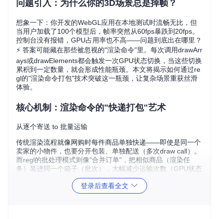
问题引入：为什么你的3D场景总是掉帧？
想象一下：你开发的WebGL应用在本地测试时流畅无比，但
当用户加载了100个模型后，帧率突然从60fps暴跌到20fps。
控制台没有报错，GPU占用率也不高——问题到底出在哪里？
⚡️ 答案可能藏在那些被忽视的"渲染命令"里。每次调用drawArr
ays或drawElements都会触发一次GPU状态切换，当这些切换
累积到一定数量，就会形成性能瓶颈。本文将揭示如何通过re
gl的"渲染命令打包"技术突破这一瓶颈，让复杂场景重获丝滑
体验。
核心机制：渲染命令的"快递打包"艺术
从逐个寄送 to 批量运输
传统渲染流程就像网购时每件商品单独快递——即使是同一个
卖家的小物件，也要分开包装、单独配送（多次draw call）。
而regl的批处理模式则像"合并订单"，把相似商品（渲染任
务）装进同一个箱子（批次），大幅减少运输次数（GPU状态
切换）。
登录后查看全文
图1：使用批处理模式渲染的多个几何实例，通过一次绘制命