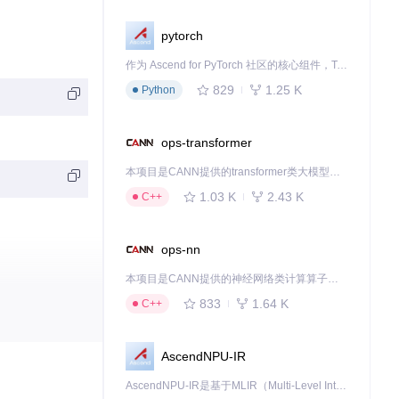
pytorch
作为 Ascend for PyTorch 社区的核心组件，TorchNPU 是昇腾专为 PyTorch 打造的深度学习适配插件，使 PyTorch 框架能够直接调用昇腾 NPU，为开发者提供昇腾 AI 处理器的超强算力。
829
1.25 K
Python
ops-transformer
本项目是CANN提供的transformer类大模型算子库，实现网络在NPU上加速计算。
1.03 K
2.43 K
C++
ops-nn
本项目是CANN提供的神经网络类计算算子库，实现网络在NPU上加速计算。
833
1.64 K
C++
AscendNPU-IR
下是使用坐标转
AscendNPU-IR是基于MLIR（Multi-Level Intermediate Representation）构建的，面向昇腾亲和算子编译时使用的中间表示，提供昇腾完备表达能力，通过编译优化提升昇腾AI处理器计算效率，支持通过生态框架使能昇腾AI处理器与深度调优