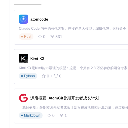
// 外卖骑手GPS定位坐标(WGS84)
const
 riderLocation = [
116.403988
, 
39.914266
];

atomcode
// 转换为高德地图坐标(GCJ02)
const
 amapCoord = gcoord.
transform
(

  riderLocation,

0
531
Rust
  gcoord.
WGS84
,

  gcoord.
GCJ02
);

// 转换为百度地图坐标(BD09)
Kimi-K3
const
 bmapCoord = gcoord.
transform
(

  riderLocation,

  gcoord.
WGS84
,

0
0
Python
  gcoord.
BD09
);

console
.
log
(
"高德坐标:"
, amapCoord);  
// [116.410244, 39
源启盛夏_AtomGit暑期开发者成长计划
console
.
log
(
"百度坐标:"
, bmapCoord);  
// [116.416616, 39
通过上述代码，同一骑手位置在不同地图上的显示偏差问题得到
0
1
Markdown
坐标问题诊断与解决方案