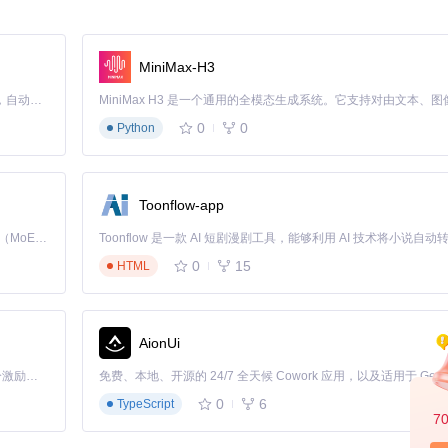
MiniMax-H3
Claude Code 的开源替代方案。连接任意大模型，编辑代码，运行命令，自动验证 — 全自动执行。用 Rust 构建，极致性能。 ｜ An open-source alternative to Claude Code. Connect any LLM, edit code, run commands, and verify changes — autonomously. Built in Rust for speed. Get Started
0
0
Python
Toonflow-app
Kimi K3 是Kimi能力最强的模型：这是一个拥有 2.8 万亿参数的混合专家（MoE）模型，具备原生视觉理解能力，并支持 100 万 token 的上下文窗口。
0
15
HTML
.920176]
AionUi
.921966]
「源启盛夏」暑期校园开发者成长计划旨在激活校园开源力量，通过积分激励、认证扶持、资源倾斜等形式，引导高校组织和开发者完成「入驻 — 建项目 — 做贡献 — 获认证 — 得资源」的完整闭环。无论你是想带领社团入驻平台的组织者，还是希望用代码贡献证明自己的开发者，都能在这里找到属于你的成长路径。
了完美解决，确保了配送地址的准确性。
0
6
TypeScript
7