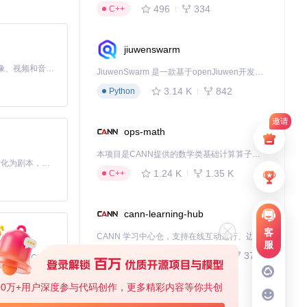
496
334
C++
jiuwenswarm
MiniMax H3 是一个通用的全模态生成系统。它支持对由文本、图像、视频和音频组成的多模态上下文进行统一理解，并能生成分辨率高达 2K、时长可达 15 秒的带原生立体声音频的视频。得益于面向任务泛化的系统设计，H3 在预训练阶段就已具备广泛的多模态上下文理解与生成能力，能够出色地执行复杂的多模态指令。
JiuwenSwarm 是一款基于openJiuwen开发的智能AI Agent，它能够将大语言模型的强大能力，通过你日常使用的各类通讯应用，直接延伸至你的指尖。
3.14 K
842
Python
邀请
ops-math
本项目是CANN提供的数学类基础计算算子库，实现网络在NPU上加速计算。
Toonflow 是一款 AI 短剧漫剧工具，能够利用 AI 技术将小说自动转化为剧本，并结合 AI 生成的图片和视频，实现高效的短剧创作。借助 Toonflow，可以轻松完成从文字到影像的全流程，让短剧制作变得更加智能与便捷。
1.24 K
1.35 K
C++
cann-learning-hub
客
CANN 学习中心仓，支持在线互动运行、边学边练，提供教程、示例与优化方案，一站式助力昇腾开发者快速上手。
服
734
372
Jupyter Notebook
免费、本地、开源的 24/7 全天候 Cowork 应用，以及适用于 Gemini CLI、Claude Code、Codex、OpenCode、Qwen Code、Goose CLI、Auggie 等的 OpenClaw | 🌟 喜欢就点star吧
00万+用户深度参与代码创作，更多精彩内容等你共创
kernel