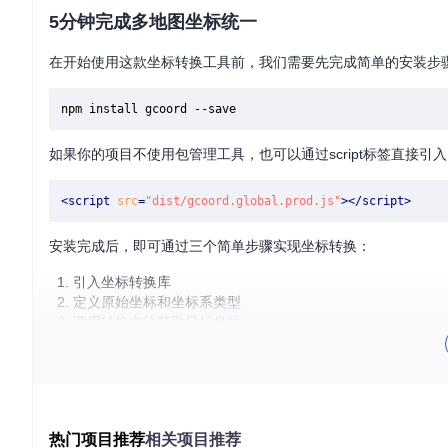
5分钟完成多地图坐标统一
在开始使用这款坐标转换工具前，我们需要先完成简单的安装步骤
如果你的项目不使用包管理工具，也可以通过script标签直接引
<
script
src
=
"dist/gcoord.global.prod.js"
>
</
script
>
安装完成后，即可通过三个简单步骤实现坐标转换：
引入坐标转换库
定义原始坐标和坐标系类型
调用转换方法获取目标坐标
外卖配送坐标矫正案例
某外卖平台需要同时在高德地图和百度地图上显示骑手位置，但
换工具解决该问题的具体实现：
热门项目推荐
相关项目推荐