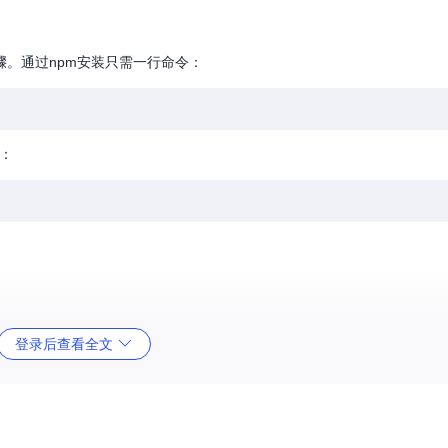
。通过npm安装只需一行命令：
入：
登录后查看全文
两个平台使用不同的坐标系，导致同一点位在不同地图上偏差数百米。以