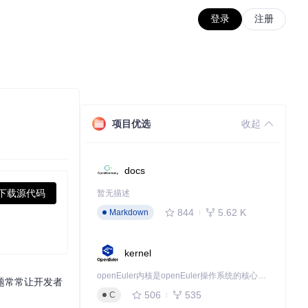
登录
注册
项目优选
收起
docs
下载源代码
暂无描述
844
5.62 K
Markdown
kernel
openEuler内核是openEuler操作系统的核心，既是系统性能与稳定性的基石，也是连接处理器、设备与服务的桥梁。
题常常让开发者
。
506
535
C