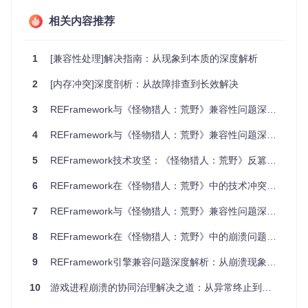
挂钩游戏函数时，此时反篡改系统的内存校验进程正处于活跃
状态。
相关内容推荐
实施解决方案
1
[兼容性处理]解决指南：从现象到本质的深度解析
1. 升级框架至最新版本（优先级：最高）
2
[内存冲突]深度剖析：从故障排查到长效解决
确保REFramework版本不低于包含修复的提交（e1f53ea8e8
5871b6b81a121b7c34928e569ca680）。通过以下命令获取
3
REFramework与《怪物猎人：荒野》兼容性问题深度解析与解决策略
更新：
4
REFramework与《怪物猎人：荒野》兼容性问题深度解析与解决指南
git 
clone
5
REFramework技术攻坚：《怪物猎人：荒野》反篡改兼容性问题深度解析
cd
 REFramework

6
REFramework在《怪物猎人：荒野》中的技术冲突机制与解决方案
验证步骤
：启动游戏后观察状态栏REFramework版本号，确
7
REFramework与《怪物猎人：荒野》兼容性问题深度解析：从崩溃现象到系统防护
认显示为修复版本。连续游戏2小时无崩溃可视为初步验证通
过。
8
REFramework在《怪物猎人：荒野》中的崩溃问题分析与解决方案
2. 调整内存交互策略（优先级：高）
9
REFramework引擎兼容问题深度解析：从崩溃现象到系统性解决方案
新版本框架采用"间隙访问"技术，通过识别反篡改系统的扫描
10
游戏进程崩溃的协同治理解决之道：从异常终止到机制兼容
周期，在安全时间窗口进行内存操作。同时优化了钩子函数的
内存签名，使其更接近游戏原生代码特征。