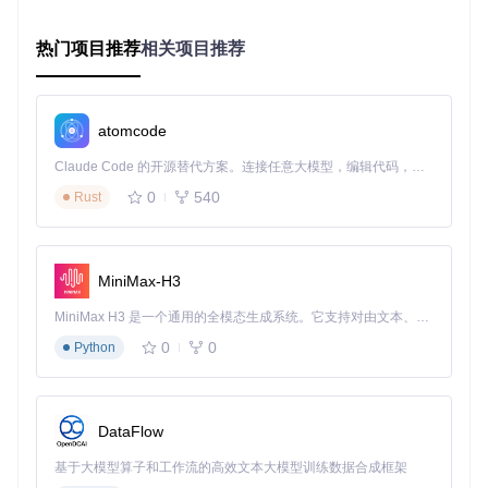
3. 启用异常隔离机制（优先级：中）
热门项目推荐
相关项目推荐
在REFramework配置文件中设置
isolation_mode=true
，
将框架关键组件运行在独立内存空间，即使触发安全检测也不
会导致整个游戏进程崩溃。
atomcode
版本兼容性说明
适用于《怪物猎人：荒野》v1.0.3及以上版本
Claude Code 的开源替代方案。连接任意大模型，编辑代码，运行命令，自动验证 — 全自动执行。用 Rust 构建，极致性能。 ｜ An open-source alternative to Claude Code. Connect any LLM, edit code, run commands, and verify changes — autonomously. Built in Rust for speed. Get Started
与主流mod兼容，包括超宽屏修复、相机控制等常用功能
0
540
暂不支持基于旧版框架开发的自定义脚本，需等待脚本作者
Rust
更新
制定预防建议
MiniMax-H3
建立版本控制习惯
：使用工具如Git管理REFramework版
MiniMax H3 是一个通用的全模态生成系统。它支持对由文本、图像、视频和音频组成的多模态上下文进行统一理解，并能生成分辨率高达 2K、时长可达 15 秒的带原生立体声音频的视频。得益于面向任务泛化的系统设计，H3 在预训练阶段就已具备广泛的多模态上下文理解与生成能力，能够出色地执行复杂的多模态指令。
本，出现问题时可快速回滚到稳定版本
0
0
Python
监控系统日志
：定期检查游戏目录下的
reframework.lo
g
，关注内存访问警告信息
选择性启用功能
：对稳定性要求高的玩家，建议仅启用必
要mod，关闭实时调试、内存编辑等高级功能
DataFlow
定期数据备份
：在游戏根目录创建
reframework_backup
文件夹，每周备份配置文件和关键脚本
基于大模型算子和工作流的高效文本大模型训练数据合成框架