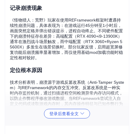
记录崩溃现象
《怪物猎人：荒野》玩家在使用REFramework框架时遭遇持
续性崩溃问题，具体表现为：在游戏运行45分钟至1小时后，
画面突然定格并弹出错误提示，进程自动终止。不同硬件配置
下的崩溃特征存在差异：高端配置（RTX 4090+i9-13900K）
通常在激烈战斗场景触发，而中端配置（RTX 3060+Ryzen 5
5600X）多发生在场景切换时。部分玩家反馈，启用超宽屏修
复功能后崩溃频率显著增加，而仅使用基础mod加载功能时稳
定性相对较好。
定位根本原因
技术分析表明，崩溃源于游戏反篡改系统（Anti-Tamper Syste
m）与REFramework的内存交互冲突。反篡改系统是一种实
时内存监控机制，通过扫描进程空间检测异常内存访问模式，
以防止作弊程序修改游戏数据。当REFramework尝试注入自
定义代码或读取游戏内存时，其内存操作特征与已知作弊行为
相似，触发了安全机制的防御响应。
登录后查看全文
这种冲突类似于免疫系统误判：反篡改系统将框架的合法内存
访问识别为威胁，采取强制终止进程的防御措施。从崩溃转储
文件可见，异常发生在REFramework的MethodHook模块尝试