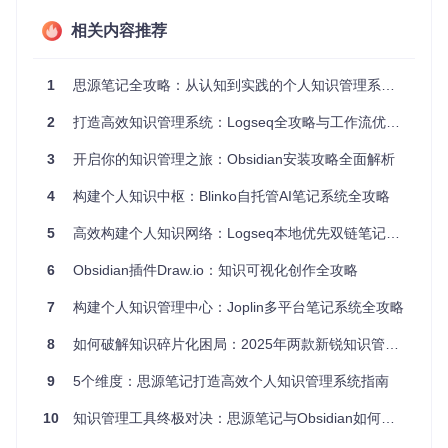
准备：在安装时选择"本地存储"模式，设置数据存放路径 执
相关内容推荐
行：通过「设置>备份」功能定期创建加密备份 验证：检查备
份文件的完整性和加密状态
1.2 线性笔记 vs 网状知识：双向链接构建知识网络
1
思源笔记全攻略：从认知到实践的个人知识管理系统搭建指南
双向链接
：一种建立内容间关联的非线性笔记组织方式，允许
2
打造高效知识管理系统：Logseq全攻略与工作流优化指南
用户从当前内容跳转到关联内容，并反向追踪引用关系。
3
开启你的知识管理之旅：Obsidian安装攻略全面解析
用户痛点
：传统文件夹结构难以表现知识间的复杂关联，导
致"信息孤岛"现象。
4
构建个人知识中枢：Blinko自托管AI笔记系统全攻略
解决方案
：通过
[[关键词]]
语法创建双向链接，系统自动维护
5
高效构建个人知识网络：Logseq本地优先双链笔记全攻略
关联关系并生成知识图谱。相比传统笔记工具，思源笔记的知
识关联效率提升可达300%。
6
Obsidian插件Draw.io：知识可视化创作全攻略
1.3 固定格式 vs 灵活编辑：块级编辑的内容重组能力
7
构建个人知识管理中心：Joplin多平台笔记系统全攻略
用户痛点
：文档级编辑难以对内容进行精细化管理和重组。
8
如何破解知识碎片化困局：2025年两款新锐知识管理工具实战评测
解决方案
：将内容拆解为独立可管理的块单元，支持拖拽调整
顺序、跨文档引用和批量操作。块级编辑使内容复用率提升6
9
5个维度：思源笔记打造高效个人知识管理系统指南
0%以上，大幅减少重复劳动。
10
知识管理工具终极对决：思源笔记与Obsidian如何重塑你的思维方式？
1.4 单一视图 vs 多维展示：多视图满足不同场景需求