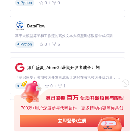
执行阶段
：
0
0
Python
使用
##
创建文献标题块，添加作者和年份属性
通过
>
创建引用块，摘录关键文献内容
使用
[]
添加待办事项块，记录待验证的研究假设
DataFlow
通过
[[ ]]
链接相关文献和实验数据
基于大模型算子和工作流的高效文本大模型训练数据合成框架
验证阶段
：利用大纲视图检查研究思路的完整性，通过图谱视
0
5
Python
图发现文献间的隐藏关联
2.2 如何用思源笔记双向链接构建项目管理系统？
项目管理涉及任务分配、进度跟踪和文档协作，思源笔记的双
源启盛夏_AtomGit暑期开发者成长计划
向链接功能可以构建灵活的项目管理系统：
「源启盛夏」暑期校园开发者成长计划旨在激活校园开源力量，通过积分激励、认证扶持、资源倾斜等形式，引导高校组织和开发者完成「入驻 — 建项目 — 做贡献 — 获认证 — 得资源」的完整闭环。无论你是想带领社团入驻平台的组织者，还是希望用代码贡献证明自己的开发者，都能在这里找到属于你的成长路径。
准备阶段
：创建"项目管理"笔记本，建立"任务""会议纪要""决
0
1
策记录"等页面模板
Markdown
执行阶段
：
创建项目总览页面，列出关键里程碑
700万+用户深度参与代码创作，更多精彩内容等你共创
py-xiaozhi
为每个任务创建独立页面，包含负责人、截止日期和依赖
关系
基于Python的Xiaozhi AI，适用于想要完整Xiaozhi体验而无需拥有专用硬件的用户。
立即登录/注册
使用
#标签
功能标记任务状态（#进行中/#已完成/#暂停）
0
1
Python
通过双向链接关联相关任务和资源文档