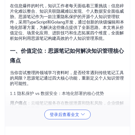
在信息爆炸的时代，知识工作者每天面临着三重挑战：信息碎
片化难以整合、知识关联隐藏难以发现、个人数据安全面临威
胁。思源笔记作为一款注重隐私保护的开源个人知识管理软
件，采用TypeScript和Golang开发，通过创新的块级编辑和本
地化部署方案，为解决这些痛点提供了全新思路。本文将从价
值定位、场景化应用、进阶技巧和生态拓展四个维度，全面解
析如何利用思源笔记构建高效的个人知识管理系统。
一、价值定位：思源笔记如何解决知识管理核心
痛点
当你尝试整理跨领域学习资料时，是否经常遇到传统笔记工具
的局限？思源笔记通过四大核心功能，重新定义个人知识管理
的可能性。
1.1 隐私保护 vs 数据安全：本地化部署的核心优势
用户痛点
：云端笔记服务存在数据泄露和隐私风险，企业级解
决方案成本高昂。
登录后查看全文
解决方案
：思源笔记采用本地优先的存储架构，所有数据默认
保存在用户设备中，支持加密备份和离线使用。通过以下三步
实现数据安全保障：