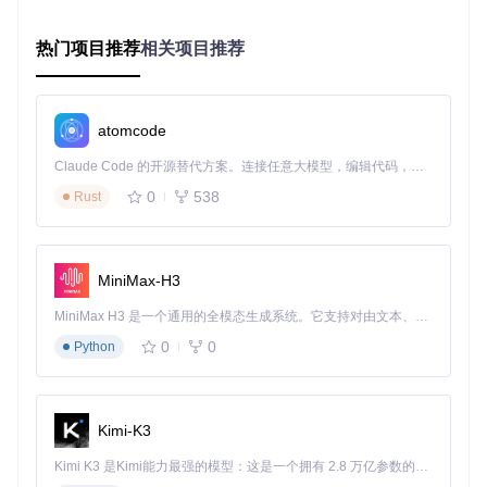
用户痛点
：单一的列表视图无法满足知识的多维度探索需求。
解决方案
：提供文档树、大纲、关系图谱等多种视图模式，支
热门项目推荐
相关项目推荐
持从不同角度探索和组织知识。
操作场景：三栏式知识管理界面，左侧为文档树导航，中间为
atomcode
块级编辑区，右侧为知识图谱视图；预期效果：实现知识的层
级管理与关联可视化的无缝结合
Claude Code 的开源替代方案。连接任意大模型，编辑代码，运行命令，自动验证 — 全自动执行。用 Rust 构建，极致性能。 ｜ An open-source alternative to Claude Code. Connect any LLM, edit code, run commands, and verify changes — autonomously. Built in Rust for speed. Get Started
0
538
Rust
二、场景化应用：思源笔记在不同领域的实践指
南
MiniMax-H3
如何将思源笔记的功能特性与具体工作场景结合，实现效率倍
增？以下三个典型场景的应用方案将为你提供参考。
MiniMax H3 是一个通用的全模态生成系统。它支持对由文本、图像、视频和音频组成的多模态上下文进行统一理解，并能生成分辨率高达 2K、时长可达 15 秒的带原生立体声音频的视频。得益于面向任务泛化的系统设计，H3 在预训练阶段就已具备广泛的多模态上下文理解与生成能力，能够出色地执行复杂的多模态指令。
2.1 如何用思源笔记块级编辑实现学术研究知识管理？
0
0
Python
学术研究需要处理大量文献摘录、实验数据和思想碎片，思源
笔记的块级编辑为此提供了理想解决方案：
Kimi-K3
准备阶段
：创建"文献管理"笔记本，建立"摘要""方法""结果""讨
论"等标准块模板
Kimi K3 是Kimi能力最强的模型：这是一个拥有 2.8 万亿参数的混合专家（MoE）模型，具备原生视觉理解能力，并支持 100 万 token 的上下文窗口。