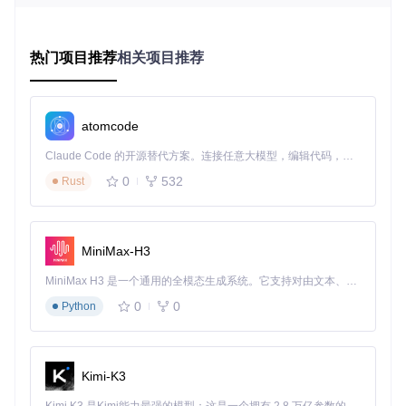
高效解密
：优化的算法实现快速解密大型游戏资源文件
项目生成
：可自动生成适合RPG Maker引擎的项目文件结
构
热门项目推荐
相关项目推荐
快速上手：环境准备与安装步骤
系统环境要求
atomcode
安装.NET 6.0运行时环境
至少100MB可用磁盘空间
Claude Code 的开源替代方案。连接任意大模型，编辑代码，运行命令，自动验证 — 全自动执行。用 Rust 构建，极致性能。 ｜ An open-source alternative to Claude Code. Connect any LLM, edit code, run commands, and verify changes — autonomously. Built in Rust for speed. Get Started
支持的操作系统：Windows 10/11、macOS 10.15+、主流
0
532
Rust
Linux发行版
项目获取与编译流程
克隆项目代码库
MiniMax-H3
git 
clone
MiniMax H3 是一个通用的全模态生成系统。它支持对由文本、图像、视频和音频组成的多模态上下文进行统一理解，并能生成分辨率高达 2K、时长可达 15 秒的带原生立体声音频的视频。得益于面向任务泛化的系统设计，H3 在预训练阶段就已具备广泛的多模态上下文理解与生成能力，能够出色地执行复杂的多模态指令。
0
0
Python
进入项目目录
cd
Kimi-K3
编译项目