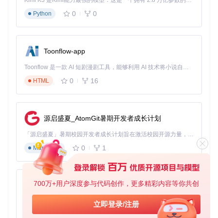
Kimi K3 是Kimi能力最强的模型：这是一个拥有 2.8 万亿参数的混合专家（MoE）模型，具备原生视觉理解能力，并支持 100 万 token 的上下文窗口。
0
0
Python
两种操作模式：选择适合你的工作方式
Toonflow-app
命令行版本使用指南
Toonflow 是一款 AI 短剧漫剧工具，能够利用 AI 技术将小说自动转化为剧本，并结合 AI 生成的图片和视频，实现高效的短剧创作。借助 Toonflow，可以轻松完成从文字到影像的全流程，让短剧制作变得更加智能与便捷。
命令行版本适合高级用户和批量处理需求，提供丰富的参数选
0
16
HTML
项：
基础解密命令
：
源启盛夏_AtomGit暑期开发者成长计划
dotnet run --project RPGMakerDecrypter.Cli -- 
"游戏文件路径
「源启盛夏」暑期校园开发者成长计划旨在激活校园开源力量，通过积分激励、认证扶持、资源倾斜等形式，引导高校组织和开发者完成「入驻 — 建项目 — 做贡献 — 获认证 — 得资源」的完整闭环。无论你是想带领社团入驻平台的组织者，还是希望用代码贡献证明自己的开发者，都能在这里找到属于你的成长路径。
0
1
Markdown
指定输出目录
：
dotnet run --project RPGMakerDecrypter.Cli -- 
"游戏文件路径
700万+用户深度参与代码创作，更多精彩内容等你共创
AionUi
生成项目文件
：
免费、本地、开源的 24/7 全天候 Cowork 应用，以及适用于 Gemini CLI、Claude Code、Codex、OpenCode、Qwen Code、Goose CLI、Auggie 等的 OpenClaw | 🌟 喜欢就点star吧
立即登录/注册
0
6
TypeScript