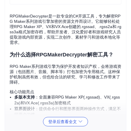
RPGMakerDecrypter是一款专业的C#开源工具，专为解密RP
G Maker系列游戏引擎加密的资源文件而设计。它能够轻松处
理RPG Maker XP、VX和VX Ace创建的.rgssad、.rgss2a和.rg
ss3a格式加密存档，帮助开发者、汉化爱好者和游戏研究人员
提取游戏内部资源，实现二次创作、素材学习和游戏本地化等
需求。
为什么选择RPGMakerDecrypter解密工具？
RPG Maker系列游戏引擎为保护开发者知识产权，会将游戏资
源（包括图片、音频、脚本等）打包加密为专用格式。这种保
护机制虽然有效，但也给合法的研究、学习和修改工作带来了
障碍。
核心功能亮点
多版本支持
：全面兼容RPG Maker XP(.rgssad)、VX(.rgss
2a)和VX Ace(.rgss3a)加密格式
双界面设计
：提供命令行和图形界面两种操作方式，满足不
同用户习惯
跨平台运行
：基于.NET 6.0开发，支持Windows、Linux和
登录后查看全文
macOS系统