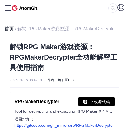
首页
/ 解锁RPG Maker游戏资源：RPGMakerDecrypter全功能解密工具使用指南
解锁RPG Maker游戏资源：
RPGMakerDecrypter全功能解密工
具使用指南
2026-04-15 08:47:01
作者：鲍丁臣Ursa
RPGMakerDecrypter
下载源代码
Tool for decrypting and extracting RPG Maker XP, VX and VX Ace encrypted archives and MV and MZ encrypted files.
项目地址：
https://gitcode.com/gh_mirrors/rp/RPGMakerDecrypter