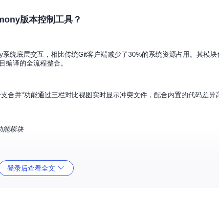
rmony版本控制工具？
nHarmony系统底层交互，相比传统Git客户端减少了30%的系统资源占用。其模
与项目编译的全流程整合。
"分支合并"功能通过三栏对比视图实时显示冲突文件，配合内置的代码差异
功能模块
支持Git Flow、GitHub Flow等主流工作模式，并针对OpenHar
登录后查看全文
部署？