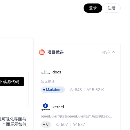
登录
注册
项目优选
收起
docs
下载源代码
暂无描述
843
5.62 K
Markdown
kernel
openEuler内核是openEuler操作系统的核心，既是系统性能与稳定性的基石，也是连接处理器、设备与服务的桥梁。
通过可视化界面与
，全面展示如何
507
537
C