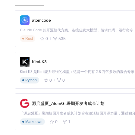
在安装GitNext前，请确认您的开发环境满足以下条件：
检查项
最低要求
推荐配置
atomcode
系统版本
OpenHarmony 5.0.2
OpenHarmony 5.1.0+
内存
4GB
8GB+
0
535
Rust
存储
100MB空闲空间
SSD 5GB+空闲空间
依赖组件
OpenHarmony SDK
DevEco Studio 3.1+
2.2 两种安装方式的操作指南
Kimi-K3
方式一：应用市场快速安装（推荐新手）
打开OpenHarmony应用市场
搜索"GitNext"并点击安装
0
0
Python
等待自动完成依赖配置
启动应用并完成初始化设置
预期结果：应用列表出现GitNext图标，首次启动显示配置向导
源启盛夏_AtomGit暑期开发者成长计划
方式二：源码编译安装（适合开发者）
# 克隆官方仓库
0
1
Markdown
git 
clone
cd
 GitNext
