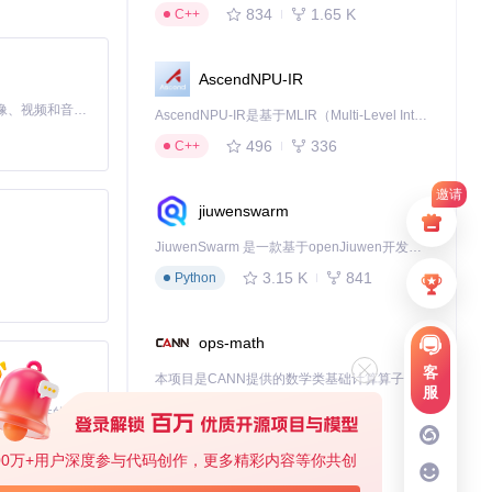
834
1.65 K
C++
AscendNPU-IR
MiniMax H3 是一个通用的全模态生成系统。它支持对由文本、图像、视频和音频组成的多模态上下文进行统一理解，并能生成分辨率高达 2K、时长可达 15 秒的带原生立体声音频的视频。得益于面向任务泛化的系统设计，H3 在预训练阶段就已具备广泛的多模态上下文理解与生成能力，能够出色地执行复杂的多模态指令。
AscendNPU-IR是基于MLIR（Multi-Level Intermediate Representation）构建的，面向昇腾亲和算子编译时使用的中间表示，提供昇腾完备表达能力，通过编译优化提升昇腾AI处理器计算效率，支持通过生态框架使能昇腾AI处理器与深度调优
496
336
C++
邀请
jiuwenswarm
JiuwenSwarm 是一款基于openJiuwen开发的智能AI Agent，它能够将大语言模型的强大能力，通过你日常使用的各类通讯应用，直接延伸至你的指尖。
3.15 K
841
Python
ops-math
客
本项目是CANN提供的数学类基础计算算子库，实现网络在NPU上加速计算。
服
1.24 K
1.36 K
C++
基于Python的Xiaozhi AI，适用于想要完整Xiaozhi体验而无需拥有专用硬件的用户。
00万+用户深度参与代码创作，更多精彩内容等你共创
deveco-code