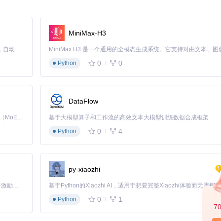
MiniMax-H3
Claude Code 的开源替代方案。连接任意大模型，编辑代码，运行命令，自动验证 — 全自动执行。用 Rust 构建，极致性能。 ｜ An open-source alternative to Claude Code. Connect any LLM, edit code, run commands, and verify changes — autonomously. Built in Rust for speed. Get Started
0
0
Python
DataFlow
Kimi K3 是Kimi能力最强的模型：这是一个拥有 2.8 万亿参数的混合专家（MoE）模型，具备原生视觉理解能力，并支持 100 万 token 的上下文窗口。
基于大模型算子和工作流的高效文本大模型训练数据合成框架
0
4
Python
py-xiaozhi
「源启盛夏」暑期校园开发者成长计划旨在激活校园开源力量，通过积分激励、认证扶持、资源倾斜等形式，引导高校组织和开发者完成「入驻 — 建项目 — 做贡献 — 获认证 — 得资源」的完整闭环。无论你是想带领社团入驻平台的组织者，还是希望用代码贡献证明自己的开发者，都能在这里找到属于你的成长路径。
0
1
Python
7