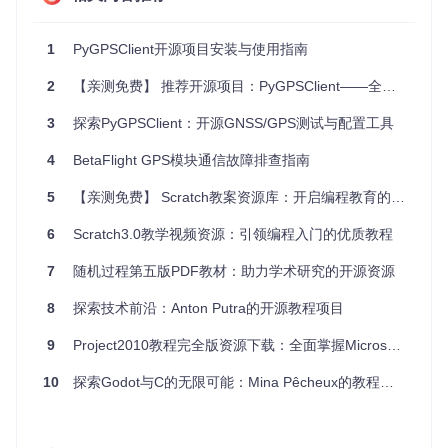
这将启动应用程序并显示一个空白的地图界面，等待GPS设备
的数据输入。
1
PyGPSClient开源项目安装与使用指南
连接GPS设备（示例）
2
【亲测免费】 推荐开源项目：PyGPSClient——全方位的GNSS/GPS诊断与配置工具
假设你有一个通过串口连接的GPS设备，默认使用的是
/dev/
ttyUSB0
（在Linux下）或者 COM 端口（Windows），你可
3
探索PyGPSClient：开源GNSS/GPS测试与配置工具
以这样配置连接：
4
BetaFlight GPS模块通信故障排查指南
打开PyGPSClient界面。
转到“设置”->“串口”，选择正确的端口（例如
/dev/ttyUS
5
【亲测免费】 Scratch教案资源库：开启编程教育的新篇章
B0
或
COM3
）。
设置波特率通常为 9600 或者你的GPS设备指定的波特
6
Scratch3.0教学视频资源：引领编程入门的优质教程
率。
点击“打开”按钮开始接收GPS数据。
7
随机过程第五版PDF教材：助力学术研究的开源资源
应用案例和最佳实践
8
探索技术前沿：Anton Putra的开源教程项目
PyGPSClient不仅适用于个人GPS追踪项目，也适合于教育环
9
Project2010教程完全版资源下载：全面掌握Microsoft Project 2010
境下的GPS数据分析教学。例如，在无人机开发中，可以利用
该工具实时监控无人机的位置数据，优化飞行路径；在地理信
10
探索Godot与C的无限可能：Mina Pêcheux的教程宝库
息系统（GIS）开发时，进行野外数据采集校验，确保数据准
确性。