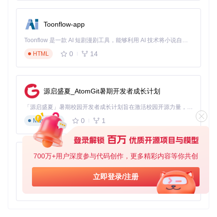
此教程提供了PyGPSClient的基本使用指导，深入探索其潜力
还需根据实际应用场景不断实践与学习。
Toonflow-app
Toonflow 是一款 AI 短剧漫剧工具，能够利用 AI 技术将小说自动转化为剧本，并结合 AI 生成的图片和视频，实现高效的短剧创作。借助 Toonflow，可以轻松完成从文字到影像的全流程，让短剧制作变得更加智能与便捷。
PyGPSClient
下载源代码
0
14
HTML
Python Graphical GPS Client Application supporting NMEA, UBX, SBF, UNI, QGC, RTCM3, NTRIP & SPARTN Protocols
项目地址：
https://gitcode.com/gh_mirrors/py/PyGPSClient
源启盛夏_AtomGit暑期开发者成长计划
「源启盛夏」暑期校园开发者成长计划旨在激活校园开源力量，通过积分激励、认证扶持、资源倾斜等形式，引导高校组织和开发者完成「入驻 — 建项目 — 做贡献 — 获认证 — 得资源」的完整闭环。无论你是想带领社团入驻平台的组织者，还是希望用代码贡献证明自己的开发者，都能在这里找到属于你的成长路径。
0
1
Markdown
700万+用户深度参与代码创作，更多精彩内容等你共创
AionUi
免费、本地、开源的 24/7 全天候 Cowork 应用，以及适用于 Gemini CLI、Claude Code、Codex、OpenCode、Qwen Code、Goose CLI、Auggie 等的 OpenClaw | 🌟 喜欢就点star吧
立即登录/注册
0
6
TypeScript