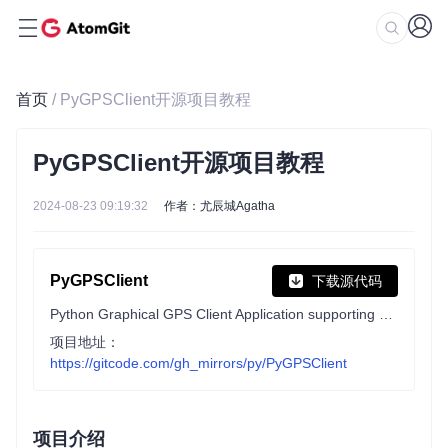
首页
/ PyGPSClient开源项目教程
PyGPSClient开源项目教程
2024-08-23 09:19:32
作者：尤辰城Agatha
PyGPSClient
下载源代码
Python Graphical GPS Client Application supporting NMEA, UBX, SBF, UNI, QGC, RTCM3, NTRIP & SPARTN Protocols
项目地址：
https://gitcode.com/gh_mirrors/py/PyGPSClient
项目介绍