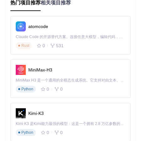
最佳实践
热门项目推荐
相关项目推荐
日志记录
：利用PyGPSClient的记录功能收集长期数据，用
于后期分析。
自定义显示
：根据需要定制地图视图，如设置特定坐标为中
心，过滤不需要的GPS数据字段。
atomcode
集成至其他系统
：通过API或者处理脚本，将收集到的数据
接入到其他应用程序或数据库中。
Claude Code 的开源替代方案。连接任意大模型，编辑代码，运行命令，自动验证 — 全自动执行。用 Rust 构建，极致性能。 ｜ An open-source alternative to Claude Code. Connect any LLM, edit code, run commands, and verify changes — autonomously. Built in Rust for speed. Get Started
0
531
Rust
典型生态项目
虽然PyGPSClient本身是一个独立的工具，但其灵活性鼓励与
其他开源项目结合使用，比如：
MiniMax-H3
Raspberry Pi GPS项目
：结合树莓派，可用于构建移动GP
MiniMax H3 是一个通用的全模态生成系统。它支持对由文本、图像、视频和音频组成的多模态上下文进行统一理解，并能生成分辨率高达 2K、时长可达 15 秒的带原生立体声音频的视频。得益于面向任务泛化的系统设计，H3 在预训练阶段就已具备广泛的多模态上下文理解与生成能力，能够出色地执行复杂的多模态指令。
S跟踪装置，监控车辆位置。
0
0
Python
物联网(IoT)解决方案
：作为IoT传感器网络中的GPS数据采
集终端，与云端服务集成。
地理编码服务
：与OpenStreetMap或其他地理编码API结
合，实现地址解析或反向地理编码功能。
Kimi-K3
通过这些生态项目的融合，PyGPSClient成为了一个强大的GP
Kimi K3 是Kimi能力最强的模型：这是一个拥有 2.8 万亿参数的混合专家（MoE）模型，具备原生视觉理解能力，并支持 100 万 token 的上下文窗口。
S数据处理与可视化平台，服务于各种创新的地理定位需求。
0
0
Python