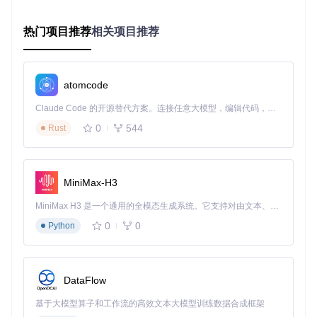
进入项目目录：
热门项目推荐
相关项目推荐
cd
运行编译脚本：
atomcode
cd
Claude Code 的开源替代方案。连接任意大模型，编辑代码，运行命令，自动验证 — 全自动执行。用 Rust 构建，极致性能。 ｜ An open-source alternative to Claude Code. Connect any LLM, edit code, run commands, and verify changes — autonomously. Built in Rust for speed. Get Started
0
544
Rust
根据安装向导选择适合的安装模式，全程无需复杂配置，
几分钟内即可完成安装并开始使用。
专家捷径：命令行高效操作指南
MiniMax-H3
对于熟悉命令行的高级用户，7-Zip-zstd提供了丰富的参数选
MiniMax H3 是一个通用的全模态生成系统。它支持对由文本、图像、视频和音频组成的多模态上下文进行统一理解，并能生成分辨率高达 2K、时长可达 15 秒的带原生立体声音频的视频。得益于面向任务泛化的系统设计，H3 在预训练阶段就已具备广泛的多模态上下文理解与生成能力，能够出色地执行复杂的多模态指令。
项，让你能够精确控制压缩过程：
0
0
Python
日常文件快速压缩
DataFlow
基于大模型算子和工作流的高效文本大模型训练数据合成框架
⚠️ 参数说明：-m0指定Zstd算法，-mx=3设置中等压缩级别，-