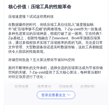
核心价值：压缩工具的性能革命
压缩速度慢？试试这些黑科技
在数据爆炸的时代，传统压缩工具往往陷入"速度慢如蜗
牛"或"压缩率惨不忍睹"的两难境地。7-Zip-zstd作为一款集成
多种先进算法的压缩神器，彻底打破了这一困局。它在经典7-
Zip基础上，创新性地融合了Zstandard、Brotli等顶级压缩算
法，通过多线程技术实现了压缩效率的质的飞跃。无论是日常
文件管理、大型数据备份还是实时数据传输，这款工具都能提
供令人惊叹的性能表现。
存储空间告急？五大算法帮你节省50%空间
面对不断增长的文件体积，选择合适的压缩算法成为节省存储
空间的关键。7-Zip-zstd提供了五大核心算法，每种算法都针
对特定场景进行了优化：
应用场景
推荐算法
压缩效果
处理时间
日常文件压缩
3.8:1压缩比
15秒/GB
Zstd
登录后查看全文
网页资源优化
4.1:1压缩比
32秒/GB
Brotli
实时数据传输
3.3:1压缩比
6秒/GB
Lizard