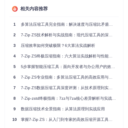
快速归档
2.8:1压缩比
3秒/GB
LZ4
相关内容推荐
极限压缩
4.4:1压缩比
70秒/GB
LZMA
兼容性担忧？无缝集成现有工作流
1
多算法压缩工具完全指南：解决速度与压缩比矛盾的全能方案
许多用户担心新工具会打破现有的工作习惯，7-Zip-zstd则提
2
7-Zip ZS技术解析与实战指南：现代压缩工具的深度应用
供了完美的兼容性解决方案。它不仅支持原生7z格式，确保与
原版7-Zip的无缝协作，还提供两种灵活的使用方式：完整安
3
压缩效率如何突破极限？6大算法实战解析
装包适合新手用户的一站式解决方案，而轻量插件版仅2MB大
小，可直接集成到现有7-Zip中，让你无需改变使用习惯即可
4
7-Zip ZS终极压缩指南：六大算法实战解析与性能优化
享受新一代压缩技术。
5
5步掌握智能压缩工具：面向开发者与办公用户的效率解决方案
场景化应用：从新手到专家的压缩实践
6
7-Zip ZS专业指南：多算法压缩工具的高效应用与实践
新手引导：5分钟上手7-Zip-zstd
7
7-Zip ZS数据压缩工具深度评测：从技术原理到实战应用
对于初次接触7-Zip-zstd的用户，我们提供了简单直观的安装
步骤：
8
7-Zip-zstd终极指南：7zz与7za核心差异解析与实战应用
获取项目源码：
9
数据压缩技术全景指南：从算法原理到实战应用
git 
clone
10
掌握7-Zip ZS：从入门到专家的高效压缩开源工具实战指南