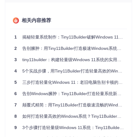
心功能完整的前提下，大幅提升系统性能和资源利用率。
其核心技术路径基于Microsoft官方DISM工具和PowerShell脚
本语言，通过自动化流程实现系统精简。不同于传统的系统清
相关内容推荐
理工具，Tiny11Builder采用深度系统级优化，直接对Windows
镜像进行定制，从源头解决系统臃肿问题。
1
揭秘轻量系统制作：Tiny11Builder破解Windows 11臃肿难题
核心能力解析：如何让Windows 11"瘦身成功"
2
告别臃肿：用Tiny11Builder打造极速Windows系统的创新方案
智能组件分析与精准移除 🧠
3
tiny11builder：构建轻量级Windows 11系统的实用指南
Tiny11Builder的核心在于其智能分析引擎，能够精准识别Win
dows 11系统中的冗余组件。通过预设的优化策略，工具可以
4
5个实战步骤，用Tiny11Builder打造轻量高效的Windows 11系统
安全移除30+个预装应用和不必要的系统组件，同时确保不会
影响系统稳定性。这种智能识别机制避免了手动操作可能带来
5
三步打造轻量化Windows 11：老旧电脑告别卡顿的系统优化指南
的系统风险，实现了"安全瘦身"。
6
告别Windows臃肿：Tiny11Builder打造轻量系统新体验
硬件限制突破技术 🔓
针对Windows 11严格的硬件要求，Tiny11Builder提供了创新
7
颠覆式精简：用Tiny11Builder打造极速流畅的Windows 11体验
性的绕过方案。通过自动配置LabConfig注册表项，工具能够
智能绕过TPM 2.0、安全启动和内存等硬件检查，使老旧设备
8
如何打造轻量高效的Windows系统？Tiny11Builder使用指南
也能流畅运行Windows 11，大幅扩展了系统的硬件兼容性。
9
3个步骤打造轻量级Windows 11系统：Tiny11Builder实用指南
全自动化处理流程 ⚙️