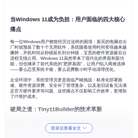
当Windows 11成为负担：用户面临的四大核心
痛点
每一位Windows用户都曾经历过这样的困境：新买的电脑在出
厂时就预装了数十个无用软件，系统随着使用时间变得越来越
臃肿，开机时间从秒级延长到分钟级，宝贵的硬件资源被后台
进程无情占用。Windows 11虽然带来了现代化的界面和新功
能，但也继承了前代系统的"肥胖基因"，让用户陷入两难选择
——要么忍受系统卡顿，要么花费数小时手动清理优化。
企业环境中，系统管理员更是面临严峻挑战：标准化部署困
难、硬件资源浪费、安全补丁管理复杂，以及老旧设备无法满
足官方硬件要求等问题。这些痛点不仅影响工作效率，更增加
了IT维护成本。
破局之道：Tiny11Builder的技术革新
Tiny11Builder作为一款开源PowerShell脚本工具，为解决Win
dows 11臃肿问题提供了创新方案。这款由NTDevLabs团队开
登录后查看全文
发的工具通过智能分析和移除系统中不必要的组件，在保持核