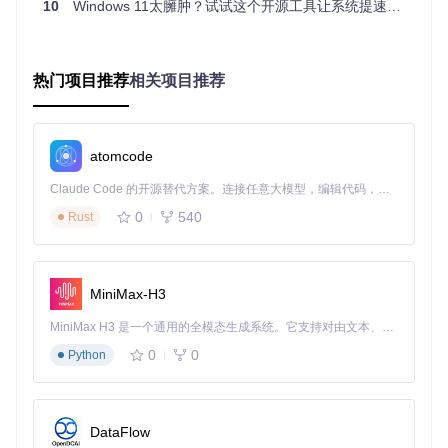
10
Windows 11太臃肿？试试这个开源工具让系统提速40%
工具设计遵循"一键操作"理念，用户只需提供原始Windows 11
镜像，脚本会自动完成从挂载镜像、组件分析、优化配置到生
成新镜像的全流程。这种自动化设计不仅降低了使用门槛，也
确保了处理结果的一致性和可靠性。
热门项目推荐
相关项目推荐
多版本架构支持能力 🔄
Tiny11Builder展现出卓越的兼容性，支持所有Windows 11版
本和构建，兼容x64/amd64与arm64架构，能够自动检测和转
atomcode
换install.esd格式。这种全方位支持使工具适用于各种应用场
景，从个人用户到企业环境。
Claude Code 的开源替代方案。连接任意大模型，编辑代码，运行命令，自动验证 — 全自动执行。用 Rust 构建，极致性能。 ｜ An open-source alternative to Claude Code. Connect any LLM, edit code, run commands, and verify changes — autonomously. Built in Rust for speed. Get Started
0
540
Rust
版本选择：找到最适合你的Windows 11精简方
案
MiniMax-H3
Tiny11Builder提供两种核心版本，满足不同用户需求：
MiniMax H3 是一个通用的全模态生成系统。它支持对由文本、图像、视频和音频组成的多模态上下文进行统一理解，并能生成分辨率高达 2K、时长可达 15 秒的带原生立体声音频的视频。得益于面向任务泛化的系统设计，H3 在预训练阶段就已具备广泛的多模态上下文理解与生成能力，能够出色地执行复杂的多模态指令。
常规版（tiny11maker.ps1）
0
0
Python
适用场景
：日常使用和长期系统维护
核心特点
：在保持系统可维护性的前提下移除大量预装应用，
支持后续添加语言包、系统更新和功能组件。经测试，使用此
版本可使系统镜像大小减少约30-40%，同时保持完整的系统
DataFlow
服务能力。