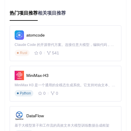
界面变化导致脚本失效
跨应用操作困难
错误处理复杂
热门项目推荐
相关项目推荐
UI-TARS解决方案
：
基于视觉识别，无需了解界面内部结构
atomcode
自然语言指令，零代码门槛
自适应界面变化，鲁棒性强
Claude Code 的开源替代方案。连接任意大模型，编辑代码，运行命令，自动验证 — 全自动执行。用 Rust 构建，极致性能。 ｜ An open-source alternative to Claude Code. Connect any LLM, edit code, run commands, and verify changes — autonomously. Built in Rust for speed. Get Started
内置错误处理和重试机制
0
541
Rust
实际效果提升
：
任务配置时间从小时级降至分钟级
MiniMax-H3
复杂任务成功率提升至90%以上
非技术人员也能快速创建自动化流程
MiniMax H3 是一个通用的全模态生成系统。它支持对由文本、图像、视频和音频组成的多模态上下文进行统一理解，并能生成分辨率高达 2K、时长可达 15 秒的带原生立体声音频的视频。得益于面向任务泛化的系统设计，H3 在预训练阶段就已具备广泛的多模态上下文理解与生成能力，能够出色地执行复杂的多模态指令。
维护成本降低70%
0
0
技术原理速览
Python
UI-TARS的核心在于将视觉理解与语言模型深度融合。系统通
过截图获取界面状态，由VLM模型分析界面元素并生成操作计
划，再通过操作系统API执行具体动作。整个流程包括：截图
DataFlow
捕获→元素识别→指令解析→动作规划→执行反馈，形成闭环
控制。这种架构使AI能够像人类一样"看到"并"操作"界面，突
基于大模型算子和工作流的高效文本大模型训练数据合成框架
破了传统基于DOM或控件的自动化局限。