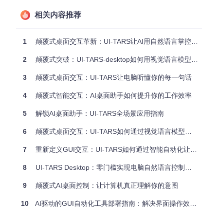
Chrome 90+ / Edge 9
浏览器
Chrome最新版
相关内容推荐
0+
典型应用场景分类
1
颠覆式桌面交互革新：UI-TARS让AI用自然语言掌控你的电脑
⚡️
办公自动化
：文档处理、邮件管理、数据录入等重复性工作
⚡️
开发辅助
：环境部署、测试执行、日志分析等开发流程 ⚡️
网
2
颠覆式突破：UI-TARS-desktop如何用视觉语言模型重构GUI交互逻辑？
页操作
：信息爬取、表单提交、多页面交互等浏览器任务
3
颠覆式桌面交互：UI-TARS让电脑听懂你的每一句话
UI-TARS桌面版启动界面，提供本地计算机和浏览器两种自动
4
颠覆式智能交互：AI桌面助手如何提升你的工作效率
化模式选择，AI桌面助手的核心入口
5
解锁AI桌面助手：UI-TARS全场景应用指南
解析UI-TARS的核心价值
6
颠覆式桌面交互：UI-TARS如何通过视觉语言模型重构人机协作
UI-TARS不仅仅是一个普通的自动化工具，它通过视觉语言模
7
重新定义GUI交互：UI-TARS如何通过智能自动化让电脑操作效率提升300%
型(VLM)实现了真正的"所见即所得"的自然语言交互，这是传
统脚本自动化无法比拟的革命性突破。
8
UI-TARS Desktop：零门槛实现电脑自然语言控制的效率革命
痛点-方案-效果分析
9
颠覆式AI桌面控制：让计算机真正理解你的意图
传统自动化痛点
：
10
AI驱动的GUI自动化工具部署指南：解决界面操作效率提升难题
需要编写复杂脚本，学习成本高