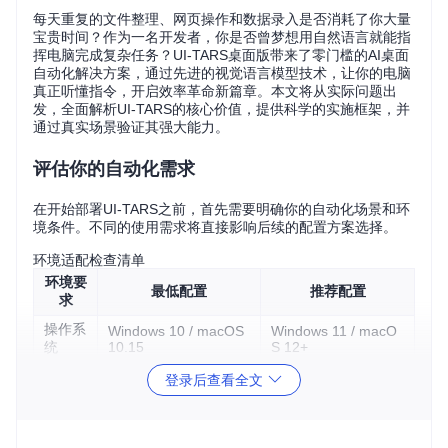
每天重复的文件整理、网页操作和数据录入是否消耗了你大量
宝贵时间？作为一名开发者，你是否曾梦想用自然语言就能指
挥电脑完成复杂任务？UI-TARS桌面版带来了零门槛的AI桌面
自动化解决方案，通过先进的视觉语言模型技术，让你的电脑
真正听懂指令，开启效率革命新篇章。本文将从实际问题出
发，全面解析UI-TARS的核心价值，提供科学的实施框架，并
通过真实场景验证其强大能力。
评估你的自动化需求
在开始部署UI-TARS之前，首先需要明确你的自动化场景和环
境条件。不同的使用需求将直接影响后续的配置方案选择。
环境适配检查清单
环境要
最低配置
推荐配置
求
操作系
Windows 10 / macOS
Windows 11 / macO
统
10.15
S 12+
内存
8GB RAM
16GB RAM
登录后查看全文
网络
稳定宽带连接
50Mbps以上
权限
屏幕录制、辅助功能
完整系统权限