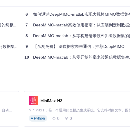
6
如何通过DeepMIMO-matlab实现大规模MIMO数据集生成？
数据集指南
7
DeepMIMO-matlab高效使用指南：从安装到定制数据
/DeepMIMO-matlab'
))

8
DeepMIMO-matlab：从零构建毫米波AI训练数据集
革命性工具
9
【亲测免费】 深度探索未来通信：推荐DeepMIMO——毫米波与大规模MIMO
10
DeepMIMO-matlab：从零开始的毫米波通信数据集
阶段。通过修改
parameters.m
文件设置关键参数，然后运行主程序即可生
设置。
MiniMax-H3
Claude Code 的开源替代方案。连接任意大模型，编辑代码，运行命令，自动验证 — 全自动执行。用 Rust 构建，极致性能。 ｜ An open-source alternative to Claude Code. Connect any LLM, edit code, run commands, and verify changes — autonomously. Built in Rust for speed. Get Started
建议：
0
0
Python