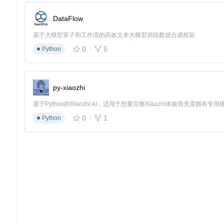
参数名称
默认值
推荐值
应用场景
DataFlow
城市宏蜂窝环境
scenario
'UMi'
'UMa'
基于大模型算子和工作流的高效文本大模型训练数据合成框架
Sub-6GHz频段研究
carrier_frequency
28e9
3.5e9
0
5
Python
多基站协作场景
num_bs
1
3
📌
天线配置参数
py-xiaozhi
参数名称
默认值
推荐值
应用场景
大规模MIMO研究
bs_antennas
[8,8]
[16,16]
0
1
Python
高移动性终端场景
user_antennas
[2,2]
[4,4]
3.2 自定义数据集训练扩展方法
对于特殊研究需求，可以通过以下方式扩展系统功能：
1️⃣ 自定义信道模型：修改
construct_DeepMIMO_channel.m
实现
定制：修改数据导出模块，支持TFRecord、HDF5等格式
4. 实际应用案例分析