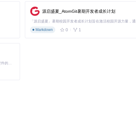
源启盛夏_AtomGit暑期开发者成长计划
0
1
Markdown
基于Python的Xiaozhi AI，适用于想要完整Xiaozhi体验而无需拥有专用硬件的用户。
特定信道特性 2️⃣ 添加新场景：扩展
read_raytracing.m
支持自定义场景数据