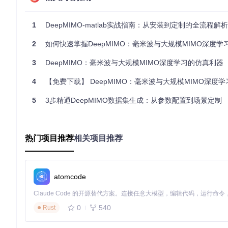
2️⃣ 配置MATLAB路径 打开MATLAB，在命令窗口执行：
1
DeepMIMO-matlab实战指南：从安装到定制的全流程解析
2
如何快速掌握DeepMIMO：毫米波与大规模MIMO深度学习的终极
addpath(genpath(
'/data/web/disk1/git_repo/gh_mirrors/de
3
DeepMIMO：毫米波与大规模MIMO深度学习的仿真利器
3️⃣ 验证环境 运行示例代码验证安装：
4
【免费下载】 DeepMIMO：毫米波与大规模MIMO深度学习数据集的
5
3步精通DeepMIMO数据集生成：从参数配置到场景定制
2.2 核心操作流程
数据集生成的基本流程包括参数配置、数据生成和结果导出三个
热门项目推荐
相关项目推荐
型的生成过程需要3-5分钟，具体时间取决于场景复杂度和参数
3. 高级配置指南：信道模型参数配置与优化
atomcode
3.1 参数配置决策指南
DeepMIMO提供了丰富的参数配置选项，以下是核心参数的优化
0
540
Rust
📌
场景配置参数