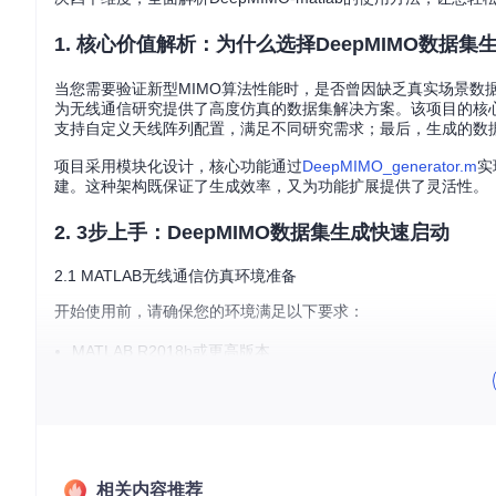
1. 核心价值解析：为什么选择DeepMIMO数据集
当您需要验证新型MIMO算法性能时，是否曾因缺乏真实场景数据
为无线通信研究提供了高度仿真的数据集解决方案。该项目的核
支持自定义天线阵列配置，满足不同研究需求；最后，生成的数
项目采用模块化设计，核心功能通过
DeepMIMO_generator.m
实
建。这种架构既保证了生成效率，又为功能扩展提供了灵活性。
2. 3步上手：DeepMIMO数据集生成快速启动
2.1 MATLAB无线通信仿真环境准备
开始使用前，请确保您的环境满足以下要求：
MATLAB R2018b或更高版本
信号处理工具箱（Signal Processing Toolbox）
通信工具箱（Communications Toolbox）
1️⃣ 获取项目代码
相关内容推荐
git 
clone