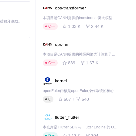
ops-transformer
本项目是CANN提供的transformer类大模型算子库，实现网络在NPU上加速计算。
「源启盛夏」暑期校园开发者成长计划旨在激活校园开源力量，通过积分激励、认证扶持、资源倾斜等形式，引导高校组织和开发者完成「入驻 — 建项目 — 做贡献 — 获认证 — 得资源」的完整闭环。无论你是想带领社团入驻平台的组织者，还是希望用代码贡献证明自己的开发者，都能在这里找到属于你的成长路径。
1.03 K
2.44 K
C++
ops-nn
本项目是CANN提供的神经网络类计算算子库，实现网络在NPU上加速计算。
839
1.67 K
C++
kernel
openEuler内核是openEuler操作系统的核心，既是系统性能与稳定性的基石，也是连接处理器、设备与服务的桥梁。
507
540
C
 3️⃣ 输出格式
flutter_flutter
本仓库是 Flutter SDK 与 Flutter Engine 的 OpenHarmony 适配版本，由 CPF-Flutter 团队维护。开发者可使用熟悉的 Flutter 技术栈开发 OpenHarmony 应用，3.35.7 及以后的适配版本可基于本仓库源码构建支持 OpenHarmony 的 Flutter Engine。
1.13 K
304
Dart