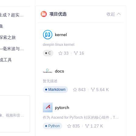
项目优选
收起
超实用入门指南
集
kernel
的探索之旅
deepin linux kernel
的深度学习数据集
33
16
C
生成工具
docs
暂无描述
成所需数据。典
843
5.64 K
Markdown
pytorch
MiniMax H3 是一个通用的全模态生成系统。它支持对由文本、图像、视频和音频组成的多模态上下文进行统一理解，并能生成分辨率高达 2K、时长可达 15 秒的带原生立体声音频的视频。得益于面向任务泛化的系统设计，H3 在预训练阶段就已具备广泛的多模态上下文理解与生成能力，能够出色地执行复杂的多模态指令。
作为 Ascend for PyTorch 社区的核心组件，TorchNPU 是昇腾专为 PyTorch 打造的深度学习适配插件，使 PyTorch 框架能够直接调用昇腾 NPU，为开发者提供昇腾 AI 处理器的超强算力。
835
1.27 K
Python