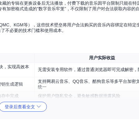
收藏的专辑在更换设备后无法播放，付费下载的音乐因平台限制只能在特
有加密格式造成的"数字音乐牢笼"，不仅限制了用户对合法获取内容的
QMC、KGM等），这些技术壁垒将用户合法购买的音乐内容绑定在特定
来了不必要的技术门槛和使用成本。
用户实际收益
模块，实现高效本
无需安装专用软件，通过普通浏览器即可完成解密，
支持网易云音乐、QQ音乐、酷狗音乐等多平台加密
密钥生成逻辑
统一
内存中完成
保护用户隐私安全，避免敏感数据泄露风险
登录后查看全文
—通过浏览器端技术栈，让普通用户也能获得原本只有专业开发者才能实现的
个人数字资产的完全控制权。
障，黄色音符代表被释放的音乐内容，整体设计体现"技术赋能音乐自由"的产品