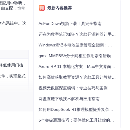
定应用中聆听，
最新内容推荐
自由支配，也带
生态系统中。这
AcFunDown视频下载工具完全指南
还在为数字笔记抓狂？这款开源神器让手写批注效率提升300%
Windows笔记本电池健康管理全指南：从根源解决电池损耗问题
gmx_MMPBSA分子间相互作用索引错误的深度诊断与解决
降低使用门槛
Axure RP 11 本地化方案：Mac中文界面优化与原型设计工具汉化全指南
文件，实现格式
如何高效获取教育资源？这款工具让教材下载效率提升80%
视频元数据深度编辑：专业技巧与案例
网盘直链下载技术解析与应用指南
音频解密能力。这
如何用DeepSeek-R1推理模型提升复杂任务解决能力：完整指南
5个突破瓶颈技巧：硬件优化工具让你的电脑性能提升30%
理念