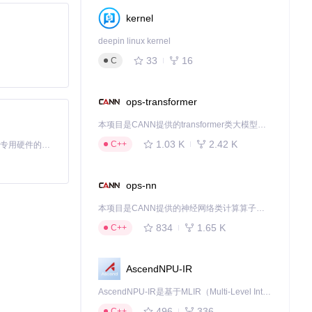
kernel
deepin linux kernel
33
16
C
ops-transformer
本项目是CANN提供的transformer类大模型算子库，实现网络在NPU上加速计算。
1.03 K
2.42 K
C++
基于Python的Xiaozhi AI，适用于想要完整Xiaozhi体验而无需拥有专用硬件的用户。
线程处理，最大化
ops-nn
格式，可能需
本项目是CANN提供的神经网络类计算算子库，实现网络在NPU上加速计算。
834
1.65 K
C++
AscendNPU-IR
杂的加密破解技术
AscendNPU-IR是基于MLIR（Multi-Level Intermediate Representation）构建的，面向昇腾亲和算子编译时使用的中间表示，提供昇腾完备表达能力，通过编译优化提升昇腾AI处理器计算效率，支持通过生态框架使能昇腾AI处理器与深度调优
496
336
C++