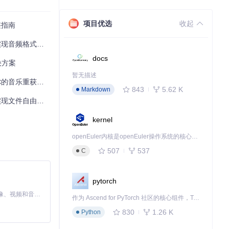
项目优选
收起
整指南
频格式自由转换
将C++编写的核
docs
户数据永远属于
决方案
暂无描述
音乐重获自由
843
5.62 K
Markdown
现文件自由管理
探性解密等多层
kernel
openEuler内核是openEuler操作系统的核心，既是系统性能与稳定性的基石，也是连接处理器、设备与服务的桥梁。
技术缓存核心解密模
507
537
C
pytorch
MiniMax H3 是一个通用的全模态生成系统。它支持对由文本、图像、视频和音频组成的多模态上下文进行统一理解，并能生成分辨率高达 2K、时长可达 15 秒的带原生立体声音频的视频。得益于面向任务泛化的系统设计，H3 在预训练阶段就已具备广泛的多模态上下文理解与生成能力，能够出色地执行复杂的多模态指令。
作为 Ascend for PyTorch 社区的核心组件，TorchNPU 是昇腾专为 PyTorch 打造的深度学习适配插件，使 PyTorch 框架能够直接调用昇腾 NPU，为开发者提供昇腾 AI 处理器的超强算力。
830
1.26 K
Python