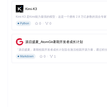
# 进入项目目录
Kimi-K3
cd
 unlock-music

# 安装依赖并构建应用
npm install && npm run build

0
0
Python
# 启动本地服务
执行音频解密操作
源启盛夏_AtomGit暑期开发者成长计划
文件导入
：通过文件选择器或拖拽方式导入加密音频文件，
解密导出
：点击"解密"按钮后等待处理完成，下载解密后的
0
1
Markdown
整个过程无需专业知识，平均处理时间仅为文件大小的1/3（以
利用设备性能。
技术局限性说明
：该工具无法解密DRM加密的流媒体内容，
要等待算法更新才能支持。
技术民主化实践：打破专业壁垒
传统音频解密工具往往要求用户具备一定的命令行操作能力或专业知识
封装为人人可用的工具。这种"技术平民化"的实践，使得普通用