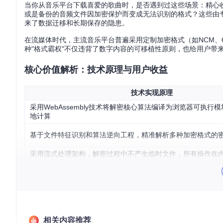
当你从音乐平台下载喜爱的歌曲时，是否遇到过这些场景：精心
或是备份的音频文件因加密保护而变成无法识别的格式？这些由专
来了数据迁移和长期保存的隐患。
在流媒体时代，主流音乐平台普遍采用定制加密格式（如NCM、
种"格式霸权"不仅违背了数字内容的可移植性原则，也给用户带
核心价值解析：技术原理与用户收益
技术实现原理
采用WebAssembly技术将解密核心算法编译为浏览器可执行
地计算
基于文件特征识别和算法逆向工程，精准解析多种加密格式的
采用流式处理架构，解密过程中不产生临时文件，所有操作在
Unlock Music的核心创新在于将专业级解密技术民主化—
种技术普惠不仅打破了平台对音乐文件的控制，更赋予了用户对
图：Unlock Music的核心标识，蓝色圆环象征技术保护屏
相关内容推荐