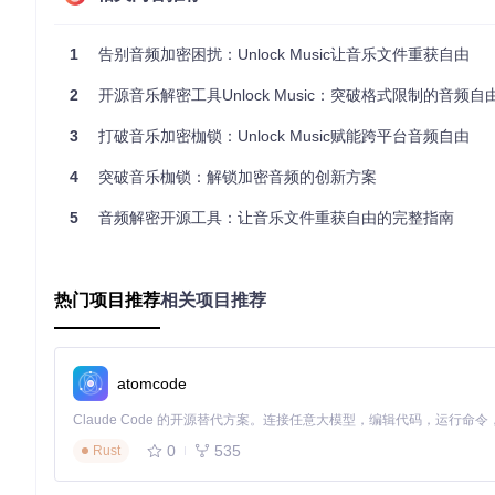
创新技术方案：重新定义本地解密体验
1
告别音频加密困扰：Unlock Music让音乐文件重获自由
实现零信任的客户端计算模型
2
开源音乐解密工具Unlock Music：突破格式限制的音频
不同于传统解密工具需要安装本地应用或依赖云端服务，Unlock
心解密算法编译为WebAssembly模块，既保证了计算效率
3
打破音乐加密枷锁：Unlock Music赋能跨平台音频自由
用户"的隐私保护原则。
4
突破音乐枷锁：解锁加密音频的创新方案
构建自适应加密格式识别引擎
5
音频解密开源工具：让音乐文件重获自由的完整指南
项目创新性地开发了基于文件签名和特征码的自适应识别系统，
识别机制，实现了99%以上的格式识别准确率。这种智能识别能
打造渐进式Web应用体验
热门项目推荐
相关项目推荐
作为一款PWA（渐进式Web应用），Unlock Music能够像原
块，即使用户在无网络环境下也能正常处理本地文件。这种设计
场景化应用指南：极简操作流程
atomcode
构建本地解密环境
0
535
Rust
# 克隆项目仓库
git 
clone
 https://gitcode.com/gh_mirrors/un/unlock-music