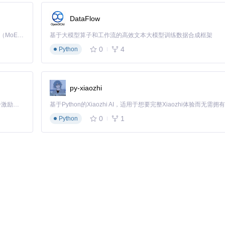
DataFlow
Kimi K3 是Kimi能力最强的模型：这是一个拥有 2.8 万亿参数的混合专家（MoE）模型，具备原生视觉理解能力，并支持 100 万 token 的上下文窗口。
基于大模型算子和工作流的高效文本大模型训练数据合成框架
0
4
Python
py-xiaozhi
系统自动识别格式
「源启盛夏」暑期校园开发者成长计划旨在激活校园开源力量，通过积分激励、认证扶持、资源倾斜等形式，引导高校组织和开发者完成「入驻 — 建项目 — 做贡献 — 获认证 — 得资源」的完整闭环。无论你是想带领社团入驻平台的组织者，还是希望用代码贡献证明自己的开发者，都能在这里找到属于你的成长路径。
标准音频文件
0
1
Python
3分钟歌曲为例，解密耗时约1分钟）。对于批量文件，系统会自动开启多
仅适用于已下载到本地的加密音频文件。对于某些采用动态密钥的新型加密
，而Unlock Music通过直观的Web界面和自动化处理流程，将复
户也能享受到原本只有专业开发者才能实现的功能。