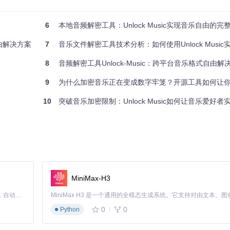
6
本地音频解密工具：Unlock Music实现音乐自由的完
自由解决方案
7
音乐文件解密工具技术分析：如何使用Unlock Music实现音
 Music采用纯浏览器端架构，所有解密逻辑均在用户设备本地执行。通过
，又实现了跨平台兼容性。这种架构从根本上消除了数据泄露风险，践行了"用
8
音频解密工具Unlock-Music：跨平台音乐格式自由解
9
为什么加密音乐正在变成数字牢笼？开源工具如何让你的
10
突破音乐加密限制：Unlock Music如何让音乐爱好者实
能够自动检测20余种加密音频格式。通过结合魔数检测、文件头分析和试
力使得用户无需手动选择文件类型，简化了操作流程。
生应用一样安装在用户设备上，支持离线使用功能。通过Service Worker
平衡了网页应用的便捷性和原生应用的功能完整性。
MiniMax-H3
Claude Code 的开源替代方案。连接任意大模型，编辑代码，运行命令，自动验证 — 全自动执行。用 Rust 构建，极致性能。 ｜ An open-source alternative to Claude Code. Connect any LLM, edit code, run commands, and verify changes — autonomously. Built in Rust for speed. Get Started
0
0
Python

