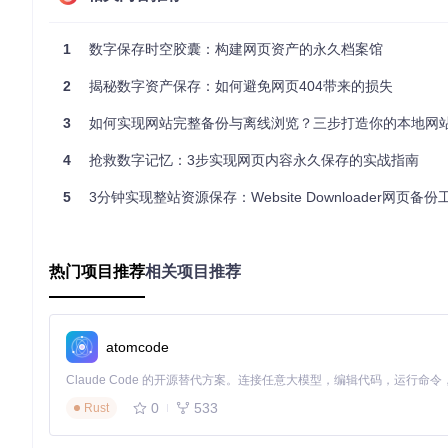
某电商公司的IT主管王工，每周都会使用工具对公司官网进行
数据损坏时，能够快速恢复到最近的正常状态。
1
数字保存时空胶囊：构建网页资产的永久档案馆
场景三：旅行爱好者的攻略收藏法
2
揭秘数字资产保存：如何避免网页404带来的损失
旅行博主小张在规划西藏自驾游时，将沿途景点介绍、路况信息
细攻略，让整个旅程更加顺畅安心。
3
如何实现网站完整备份与离线浏览？三步打造你的本地网
数字快照 vs 传统保存方式
4
抢救数字记忆：3步实现网页内容永久保存的实战指南
传统的浏览器"另存为"功能如同用手机拍摄风景，只能捕捉眼前的局部
5
3分钟实现整站资源保存：Website Downloader网页备
完整记录整个网页生态系统。前者可能丢失CSS样式、JavaSc
所有本地链接，确保离线浏览体验与在线时完全一致。
更重要的是，数字快照技术采用多线程并行下载，比传统方式快8
热门项目推荐
相关项目推荐
识别重复内容、自动处理不同编码格式的能力，大大降低了用户
拓展：数字快照技术的未来应用
atomcode
随着AI技术的发展，未来的数字快照将不仅是简单的内容复制
具不仅会下载所有内容，还会自动生成知识图谱，提取核心概念并
0
533
对于企业用户，数字快照技术可以与版本控制系统结合，实现网
Rust
溯变更，还能在需要时快速回滚到任意历史版本。