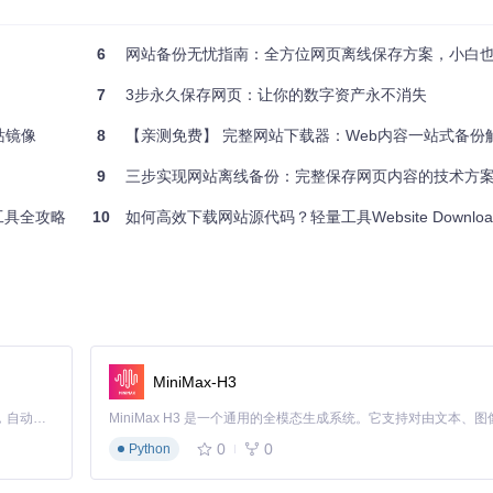
一次完整快照。系统会自动对比前后版本差异，生成增量备份报告，确保在
6
网站备份无忧指南：全方位网页离线保存方案，小白
7
3步永久保存网页：让你的数字资产永不消失
和住宿推荐等网页全部制作成数字快照。在信号薄弱的高原地区，他依然
站镜像
8
【亲测免费】 完整网站下载器：Web内容一站式备份
9
三步实现网站离线备份：完整保存网页内容的技术方
画面；而WebSite-Downloader的数字快照技术则像是专业摄影师
份工具全攻略
10
如何高效下载网站源代码？轻量工具Website Downlo
ript交互和图片资源，导致保存的页面变形失真；后者则会重构整个网站的
-10倍，对于包含数百个页面的大型网站，这种效率提升尤为明显。同时
的操作门槛。
MiniMax-H3
，还能实现智能分类、语义分析和内容摘要。想象一下，当你保存一个技术
建立关联，让你的数字资产真正"活"起来。
Claude Code 的开源替代方案。连接任意大模型，编辑代码，运行命令，自动验证 — 全自动执行。用 Rust 构建，极致性能。 ｜ An open-source alternative to Claude Code. Connect any LLM, edit code, run commands, and verify changes — autonomously. Built in Rust for speed. Get Started
0
0
站内容的全生命周期管理。每次更新后自动创建快照，形成完整的历史记
Python