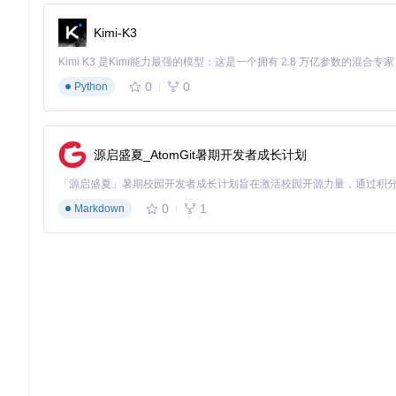
WebSite-Downloader正在重新定义我们与数字内容的
照，你可以将流动的网络信息转化为可控的数字资产，确保重要
Kimi-K3
为你知识体系中永久的一部分。
0
0
Python
WebSite-Downloader
A website downloader written with Python
源启盛夏_AtomGit暑期开发者成长计划
项目地址：
https://gitcode.com/gh_mirrors/web/WebSite-Do
0
1
Markdown