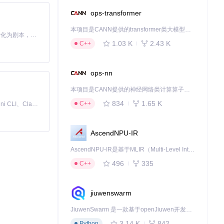
建网页的数字快
ops-transformer
价值的网页都成
本项目是CANN提供的transformer类大模型算子库，实现网络在NPU上加速计算。
Toonflow 是一款 AI 短剧漫剧工具，能够利用 AI 技术将小说自动转化为剧本，并结合 AI 生成的图片和视频，实现高效的短剧创作。借助 Toonflow，可以轻松完成从文字到影像的全流程，让短剧制作变得更加智能与便捷。
1.03 K
2.43 K
C++
下载源代码
ops-nn
本项目是CANN提供的神经网络类计算算子库，实现网络在NPU上加速计算。
834
1.65 K
C++
免费、本地、开源的 24/7 全天候 Cowork 应用，以及适用于 Gemini CLI、Claude Code、Codex、OpenCode、Qwen Code、Goose CLI、Auggie 等的 OpenClaw | 🌟 喜欢就点star吧
AscendNPU-IR
AscendNPU-IR是基于MLIR（Multi-Level Intermediate Representation）构建的，面向昇腾亲和算子编译时使用的中间表示，提供昇腾完备表达能力，通过编译优化提升昇腾AI处理器计算效率，支持通过生态框架使能昇腾AI处理器与深度调优
496
335
C++
jiuwenswarm
JiuwenSwarm 是一款基于openJiuwen开发的智能AI Agent，它能够将大语言模型的强大能力，通过你日常使用的各类通讯应用，直接延伸至你的指尖。
3.14 K
842
Python