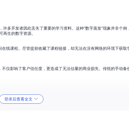
失，许多开发者因此丢失了重要的学习资料。这种"数字蒸发"现象并非个例
不可再生的数字资源。
问在线课程。尽管提前收藏了课程链接，却无法在没有网络的环境下获取
，不仅影响了客户信任度，更造成了无法估量的商业损失。传统的手动备
登录后查看全文
能从原网站下架。他使用WebSite-Downloader的"深度抓取"模
可离线浏览的个人数字档案馆。