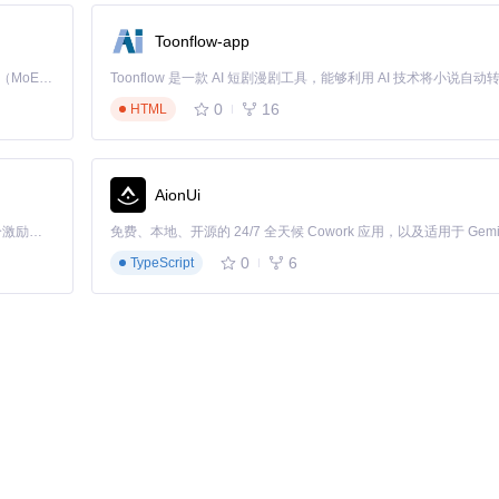
关系。它不再只是一个简单的下载工具，而是你的个人数字资产管理系统。通过创
内容永不丢失，随时可用。现在就开始构建你的数字资产库，让每一个有
Toonflow-app
Kimi K3 是Kimi能力最强的模型：这是一个拥有 2.8 万亿参数的混合专家（MoE）模型，具备原生视觉理解能力，并支持 100 万 token 的上下文窗口。
0
16
HTML
AionUi
wnloader
「源启盛夏」暑期校园开发者成长计划旨在激活校园开源力量，通过积分激励、认证扶持、资源倾斜等形式，引导高校组织和开发者完成「入驻 — 建项目 — 做贡献 — 获认证 — 得资源」的完整闭环。无论你是想带领社团入驻平台的组织者，还是希望用代码贡献证明自己的开发者，都能在这里找到属于你的成长路径。
0
6
TypeScript