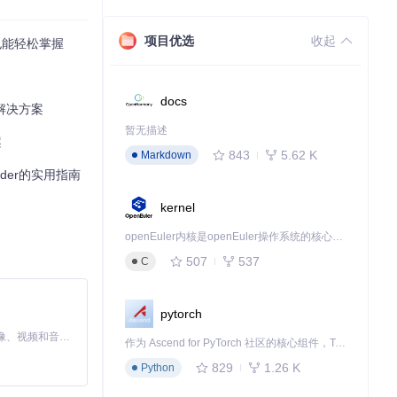
网站遭遇攻击或
项目优选
收起
也能轻松掌握
能够随时查阅详
docs
解决方案
暂无描述
案
843
5.62 K
Markdown
的全景拍摄，能够
ader的实用指南
目录结构，修复
kernel
，它还具备智能
openEuler内核是openEuler操作系统的核心，既是系统性能与稳定性的基石，也是连接处理器、设备与服务的桥梁。
507
537
C
pytorch
文档网站时，工
MiniMax H3 是一个通用的全模态生成系统。它支持对由文本、图像、视频和音频组成的多模态上下文进行统一理解，并能生成分辨率高达 2K、时长可达 15 秒的带原生立体声音频的视频。得益于面向任务泛化的系统设计，H3 在预训练阶段就已具备广泛的多模态上下文理解与生成能力，能够出色地执行复杂的多模态指令。
作为 Ascend for PyTorch 社区的核心组件，TorchNPU 是昇腾专为 PyTorch 打造的深度学习适配插件，使 PyTorch 框架能够直接调用昇腾 NPU，为开发者提供昇腾 AI 处理器的超强算力。
录，不仅便于追
829
1.26 K
Python