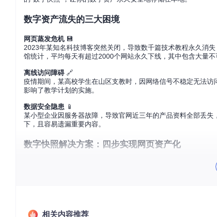
数字资产流失的三大困境
网页蒸发危机
💾
2023年某知名科技博客突然关闭，导致数千篇技术教程永久消
馆统计，平均每天有超过2000个网站永久下线，其中包含大量
离线访问障碍
🔗
疫情期间，某高校学生在山区支教时，因网络信号不稳定无法访
影响了教学计划的实施。
数据安全隐患
📱
某小型企业因服务器故障，导致官网近三年的产品资料全部丢失
下，且容易遗漏重要内容。
数字快照解决方案：四步实现网页资产化
场景一：学术研究者的文献保存方案
历史系研究生小李需要保存一批1990年代的数字档案，这些资源随时可
所有HTML页面，还自动整理了文献间的引用关系，形成了一个
场景二：企业网站的定期备份流程
相关内容推荐