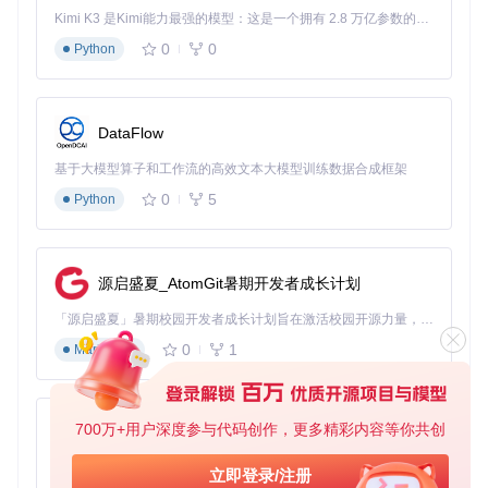
显示器上呈现最佳效果
Kimi K3 是Kimi能力最强的模型：这是一个拥有 2.8 万亿参数的混合专家（MoE）模型，具备原生视觉理解能力，并支持 100 万 token 的上下文窗口。
场景化应用
0
0
Python
笔记本平台
：13-15英寸的笔记本显示器通常采用1080P分
辨率，D2DX能够将游戏画面完美缩放至该分辨率，同时保
持画面清晰锐利。
DataFlow
台式机平台
：对于27英寸以上的2K、4K显示器，D2DX提
基于大模型算子和工作流的高效文本大模型训练数据合成框架
供多种缩放算法，玩家可以根据自己的喜好选择最佳的视觉
效果。
0
5
Python
超宽屏显示器
：D2DX支持21:9等超宽屏比例，通过扩展视
野而非拉伸画面的方式，让玩家获得更广阔的游戏视角。
技术原理
源启盛夏_AtomGit暑期开发者成长计划
D2DX内置了多种高质量缩放算法，包括 bilinear、Catmull-Ro
「源启盛夏」暑期校园开发者成长计划旨在激活校园开源力量，通过积分激励、认证扶持、资源倾斜等形式，引导高校组织和开发者完成「入驻 — 建项目 — 做贡献 — 获认证 — 得资源」的完整闭环。无论你是想带领社团入驻平台的组织者，还是希望用代码贡献证明自己的开发者，都能在这里找到属于你的成长路径。
m 和 integer scaling 等。这些算法能够在放大游戏画面的同
0
1
Markdown
时，尽可能保留原始像素的细节，避免传统拉伸方式导致的画
面模糊。此外，D2DX还支持自定义分辨率设置，玩家可以根
据自己的显示器参数进行精确调整。
需求-配置对应表
700万+用户深度参与代码创作，更多精彩内容等你共创
py-xiaozhi
基于Python的Xiaozhi AI，适用于想要完整Xiaozhi体验而无需拥有专用硬件的用户。
推荐分
D2DX缩
立即登录/注册
显示设备
视觉效果