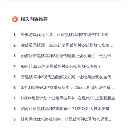
本节价值：了解D2DX如何突破帧率限制，为不同硬件平台提
供流畅游戏体验
场景化应用
相关内容推荐
笔记本平台
：在配备集成显卡的轻薄本上，D2DX能够在保
持低功耗的同时，将游戏帧率提升至60帧，让玩家在外出时
1
经典游戏优化工具：让暗黑破坏神2在现代PC上焕发新生
也能流畅体验游戏。
台式机平台
：对于高性能台式机，D2DX可以充分发挥硬件
2
突破显示瓶颈：d2dx让暗黑破坏神2在现代PC焕发新生
潜力，实现120帧甚至更高的帧率，带来极致流畅的战斗体
验。
3
如何让暗黑破坏神2在现代电脑上焕发新生：告别卡顿与模糊
掌机平台
：在诸如Steam Deck等掌机设备上，D2DX的优化
能够在有限的硬件资源下提供稳定的60帧表现，让玩家随时
4
如何让d2dx为暗黑破坏神2带来现代PC体验？
随地享受游戏乐趣。
5
暗黑破坏神2现代适配解决方案：让经典游戏在当代硬件上重获新生
技术原理
6
3步让暗黑破坏神2重获新生：d2dx工具适配现代系统指南
D2DX采用了先进的运动预测技术，通过智能分析游戏物体的
运动轨迹，在不破坏游戏原始逻辑的前提下，插补生成额外的
7
D2DX焕新计划：让暗黑破坏神II在现代PC上重获新生
帧画面。这种技术类似于电影中的插帧技术，但专门针对《暗
黑破坏神2》的游戏特性进行了优化，确保运动预测的准确性
8
如何让暗黑破坏神2重获新生？D2DX四大技术突破实现60帧高清体验
和画面的自然流畅。
9
经典游戏优化终极指南：暗黑破坏神2现代PC适配全解密
传统方案vs D2DX方案