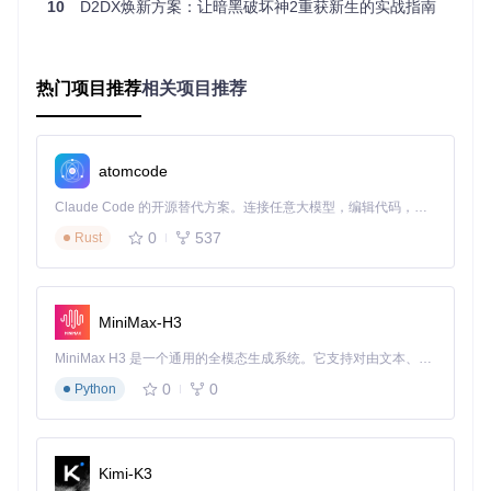
10
D2DX焕新方案：让暗黑破坏神2重获新生的实战指南
帧
方
率
游戏体验
硬件需求
案
表
现
热门项目推荐
相关项目推荐
传
固
卡顿明
统
定2
显，操作
低
方
5帧
延迟
案
atomcode
最
D2
Claude Code 的开源替代方案。连接任意大模型，编辑代码，运行命令，自动验证 — 全自动执行。用 Rust 构建，极致性能。 ｜ An open-source alternative to Claude Code. Connect any LLM, edit code, run commands, and verify changes — autonomously. Built in Rust for speed. Get Started
流畅顺
支持SSE2指令集的CPU，集成
DX
高1
滑，操作
显卡或支持DirectX 10.1的独立
方
0
537
Rust
44
响应快
GPU
案
帧
游戏实测环境：RTX 3060 + Windows 11 - D2DX在户外场景
MiniMax-H3
下实现高帧率流畅运行
MiniMax H3 是一个通用的全模态生成系统。它支持对由文本、图像、视频和音频组成的多模态上下文进行统一理解，并能生成分辨率高达 2K、时长可达 15 秒的带原生立体声音频的视频。得益于面向任务泛化的系统设计，H3 在预训练阶段就已具备广泛的多模态上下文理解与生成能力，能够出色地执行复杂的多模态指令。
问题：传统分辨率无法适配现代显示器
0
0
Python
《暗黑破坏神2》原始支持的分辨率较低，在现代高分辨率宽
屏显示器上会出现画面拉伸、模糊等问题，严重影响视觉体
验。
Kimi-K3
本节价值：掌握D2DX的分辨率适配技术，让游戏画面在各种