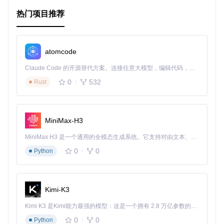
C++, 操作系统等多个后端相关知识。
热门项目推荐
实战项目
：以Go语言为例，教你如何亲手搭建Web框架。
这些内容不仅适用于面试准备，也是日常工作中巩固技能、拓
宽视野的理想资料。
atomcode
项目特点
Claude Code 的开源替代方案。连接任意大模型，编辑代码，运行命令，自动验证 — 全自动执行。用 Rust 构建，极致性能。 ｜ An open-source alternative to Claude Code. Connect any LLM, edit code, run commands, and verify changes — autonomously. Built in Rust for speed. Get Started
0
532
Rust
Interview_Notes 的亮点在于：
全面性
：从基础知识到高级主题，应有尽有，构建完整的
知识体系。
MiniMax-H3
实用性
：内容紧贴实际面试需求，助你提高解决问题的能
力。
MiniMax H3 是一个通用的全模态生成系统。它支持对由文本、图像、视频和音频组成的多模态上下文进行统一理解，并能生成分辨率高达 2K、时长可达 15 秒的带原生立体声音频的视频。得益于面向任务泛化的系统设计，H3 在预训练阶段就已具备广泛的多模态上下文理解与生成能力，能够出色地执行复杂的多模态指令。
更新性
：随着技术的发展，作者会不断更新和完善内容。
0
0
互动性
：鼓励社区参与，接受建议和反馈，共同打造更好
Python
的学习资源。
此外，项目遵循
CC0-1.0 BY-NC-SA
开放许可，允许在尊重原
作者权益的前提下自由分享和改进。
Kimi-K3
总之，Interview_Notes是一个精心策划的技术学习资源，无论
Kimi K3 是Kimi能力最强的模型：这是一个拥有 2.8 万亿参数的混合专家（MoE）模型，具备原生视觉理解能力，并支持 100 万 token 的上下文窗口。
你是自学还是备考，都值得你投入时间和精力去探索。现在就
0
0
Python
加入，开启你的技术提升之旅吧！