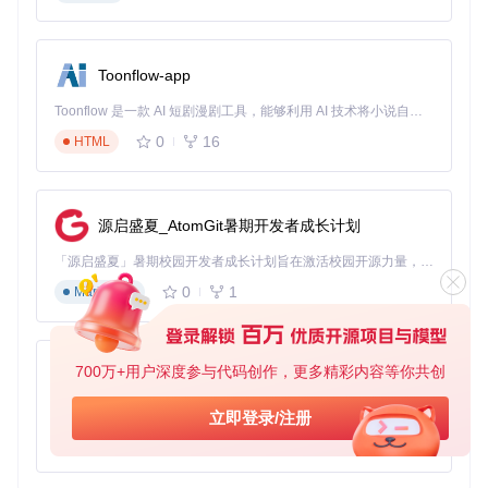
Toonflow-app
Toonflow 是一款 AI 短剧漫剧工具，能够利用 AI 技术将小说自动转化为剧本，并结合 AI 生成的图片和视频，实现高效的短剧创作。借助 Toonflow，可以轻松完成从文字到影像的全流程，让短剧制作变得更加智能与便捷。
0
16
HTML
源启盛夏_AtomGit暑期开发者成长计划
「源启盛夏」暑期校园开发者成长计划旨在激活校园开源力量，通过积分激励、认证扶持、资源倾斜等形式，引导高校组织和开发者完成「入驻 — 建项目 — 做贡献 — 获认证 — 得资源」的完整闭环。无论你是想带领社团入驻平台的组织者，还是希望用代码贡献证明自己的开发者，都能在这里找到属于你的成长路径。
0
1
Markdown
700万+用户深度参与代码创作，更多精彩内容等你共创
AionUi
免费、本地、开源的 24/7 全天候 Cowork 应用，以及适用于 Gemini CLI、Claude Code、Codex、OpenCode、Qwen Code、Goose CLI、Auggie 等的 OpenClaw | 🌟 喜欢就点star吧
立即登录/注册
0
6
TypeScript