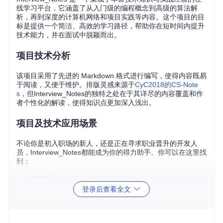
线学习平台，它涵盖了从入门级的编程概念到高级的算法解
析，再到深度的计算机网络和项目实践等内容。这个项目的目
标是提供一个简洁、高效的学习路径，帮助你在短时间内提升
技术能力，并在面试中脱颖而出。
项目技术分析
该项目采用了先进的 Markdown 格式进行编写，使得内容既易
于阅读，又便于维护。排版灵感来源于
CyC2018的CS-Note
s
，但Interview_Notes的独特之处在于其详尽的内容覆盖和作
者个性化的解读，使得知识点更加深入浅出。
项目及技术应用场景
不论你是初入职场的新人，还是正在寻求职业晋升的开发人
员，Interview_Notes都能成为你的得力助手。你可以在这里找
到：
入门指导
：从春季实习攻略到前端春招攻略，引导你逐步进
登录后查看全文
入技术的世界。
算法与通用知识
：涵盖基础算法、精选面试题以及计算机网
络等重要领域。
前端与后端考点
：详细讲解HTML/CSS, JavaScript, Java,