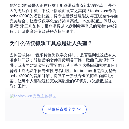
你的CD收藏是否正在积灰？那些承载青春记忆的光盘，是否
因为无法在手机、平板上播放而被束之高阁？foobox-cn作为f
oobar2000的增强配置，将专业音频处理能力与直观操作界面
完美结合，让音乐数字化变得简单高效。本文将通过"问题-方
案-案例"三步架构，带您掌握从光盘到数字音乐的完整转换流
程，让珍贵音乐资源获得永恒生命力。
为什么传统抓轨工具总是让人失望？
当你尝试将CD音乐转换为数字文件时，是否遇到过这些令人
沮丧的问题：转换后的文件音质明显下降，歌曲信息混乱不
堪，或者面对复杂的设置界面无从下手？这些问题的根源在于
普通工具无法平衡专业性与易用性。foobox-cn通过深度整合f
oobar2000的音频引擎，提供了一套既专业又简单的解决方
案，让每个人都能轻松完成高质量的CD抓轨（光盘数据提
取）工作。
foobox-cn浅色主题界面展示了清晰的音乐库管理和播放控制
登录后查看全文
区域，让抓轨后的音乐管理一目了然
第一步：场景化问题诊断与工具准备