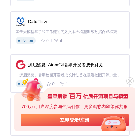
决策树：选择适合你的抓轨模式
开始抓轨

DataFlow
├─ 追求最高音质

│  ├─ 输出格式：FLAC (Level 5)

基于大模型算子和工作流的高效文本大模型训练数据合成框架
│  ├─ 采样率：保持原始44.1kHz

0
4
│  └─ 元数据：完整获取（歌手、专辑、封面、歌词）

Python
├─ 平衡音质与空间

│  ├─ 输出格式：MP3 (320kbps) 或 AAC (256kbps)

│  ├─ 采样率：44.1kHz

│  └─ 元数据：基本信息（歌手、专辑、标题）

源启盛夏_AtomGit暑期开发者成长计划
└─ 移动设备优先

   ├─ 输出格式：AAC (128-192kbps)

「源启盛夏」暑期校园开发者成长计划旨在激活校园开源力量，通过积分激励、认证扶持、资源倾斜等形式，引导高校组织和开发者完成「入驻 — 建项目 — 做贡献 — 获认证 — 得资源」的完整闭环。无论你是想带领社团入驻平台的组织者，还是希望用代码贡献证明自己的开发者，都能在这里找到属于你的成长路径。
   ├─ 采样率：44.1kHz

0
1
Markdown
底层逻辑解析：为什么这些设置很重要？
音频抓轨的核心是将CD上的数字音频数据准确提取并转换为
700万+用户深度参与代码创作，更多精彩内容等你共创
py-xiaozhi
计算机可识别的文件格式。CD采用16位/44.1kHz的PCM编
码，这也是CD音质的基准。foobox-cn通过以下技术确保转换
基于Python的Xiaozhi AI，适用于想要完整Xiaozhi体验而无需拥有专用硬件的用户。
立即登录/注册
质量：
0
1
Python
精确数据读取
：采用低电平读取技术，减少光盘划痕带来的
影响