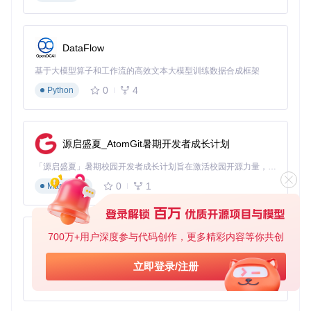
界面文本中文化
菜单系统本地化
剧情对话翻译
DataFlow
扩展功能
（可选）
基于大模型算子和工作流的高效文本大模型训练数据合成框架
性能优化工具
0
4
Python
错误修复组件
图形渲染增强
完成选择后点击"安装"按钮，等待进度条完成。
源启盛夏_AtomGit暑期开发者成长计划
[系统设置]配置本地化参数与显示优化
「源启盛夏」暑期校园开发者成长计划旨在激活校园开源力量，通过积分激励、认证扶持、资源倾斜等形式，引导高校组织和开发者完成「入驻 — 建项目 — 做贡献 — 获认证 — 得资源」的完整闭环。无论你是想带领社团入驻平台的组织者，还是希望用代码贡献证明自己的开发者，都能在这里找到属于你的成长路径。
0
1
Markdown
基础设置调整
打开游戏根目录下的
components.iss
文件
配置显示参数：
分辨率：推荐1920×1080
700万+用户深度参与代码创作，更多精彩内容等你共创
py-xiaozhi
字体设置：选择支持中文的无衬线字体
界面缩放：100%-125%
基于Python的Xiaozhi AI，适用于想要完整Xiaozhi体验而无需拥有专用硬件的用户。
立即登录/注册
性能优化配置
0
1
Python
根据硬件条件选择优化方案：