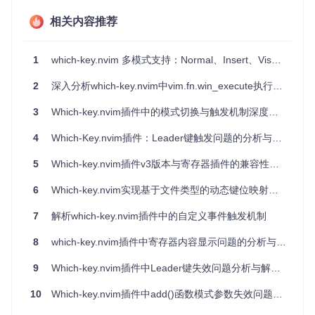
which-key.nvim是一个按键提示插件，它会监听用户的按键输
入并显示可能的按键组合提示。这种监听机制可能会干扰某些
相关内容推荐
特殊命令的执行。
1
which-key.nvim 多模式支持：Normal、Insert、Visual、Operator Pending 全解析
问题分析
2
深入分析which-key.nvim中vim.fn.win_execute执行zx命令失效问题
从调试日志可以看出关键的执行流程：
3
Which-key.nvim插件中的模式切换与触发机制深度解析
用户输入
:exe 'normal! gvy'
并回车
命令执行后，编辑器进入了可视模式(V)
4
Which-Key.nvim插件：Leader键触发问题的分析与解决
which-key.nvim的状态机开始工作，等待输入
y
键被which-key.nvim捕获处理，而不是作为
normal!
命令
5
Which-key.nvim插件v3版本与寄存器插件的兼容性问题分析
的一部分执行
6
Which-key.nvim实现基于文件类型的动态键位映射方案
这表明which-key.nvim的按键监听机制与
normal!
命令的执行
产生了冲突，导致命令序列中的最后一个按键被插件拦截。
7
解析which-key.nvim插件中的自定义事件触发机制
解决方案
8
which-key.nvim插件中寄存器内容显示问题的分析与解决
该问题已在最新版本中修复，主要修改包括：
9
Which-key.nvim插件中Leader键失效问题分析与解决方案
优化了which-key.nvim对
normal!
命令的处理逻辑
10
Which-key.nvim插件中add()函数模式参数失效问题解析
确保在执行
normal!
命令时，不会拦截命令序列中的按键