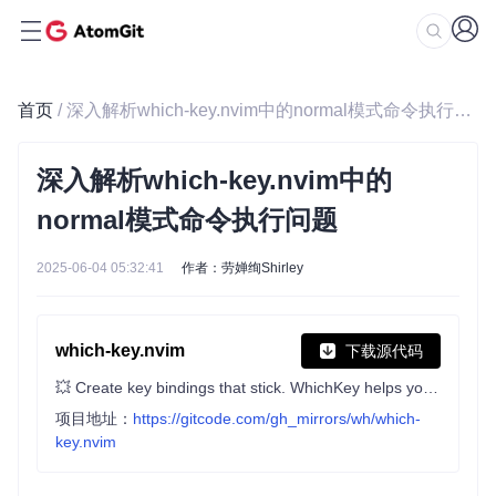
首页
/ 深入解析which-key.nvim中的normal模式命令执行问题
深入解析which-key.nvim中的
normal模式命令执行问题
2025-06-04 05:32:41
作者：劳婵绚Shirley
which-key.nvim
下载源代码
💥 Create key bindings that stick. WhichKey helps you remember your Neovim keymaps, by showing available keybindings in a popup as you type.
项目地址：
https://gitcode.com/gh_mirrors/wh/which-
key.nvim