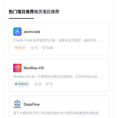
改进了状态机的切换机制，避免在命令执行过程中产生干
扰
热门项目推荐
相关项目推荐
用户建议
对于遇到类似问题的用户，可以采取以下措施：
atomcode
更新which-key.nvim到最新版本
Claude Code 的开源替代方案。连接任意大模型，编辑代码，运行命令，自动验证 — 全自动执行。用 Rust 构建，极致性能。 ｜ An open-source alternative to Claude Code. Connect any LLM, edit code, run commands, and verify changes — autonomously. Built in Rust for speed. Get Started
如果暂时无法更新，可以在执行关键
normal!
命令前临时
0
540
Rust
禁用which-key.nvim
对于复杂的命令序列，考虑使用函数封装而非直接执行
no
rmal!
命令
MiniMax-H3
总结
MiniMax H3 是一个通用的全模态生成系统。它支持对由文本、图像、视频和音频组成的多模态上下文进行统一理解，并能生成分辨率高达 2K、时长可达 15 秒的带原生立体声音频的视频。得益于面向任务泛化的系统设计，H3 在预训练阶段就已具备广泛的多模态上下文理解与生成能力，能够出色地执行复杂的多模态指令。
这个案例展示了Neovim插件开发中一个常见的问题：插件功
0
0
Python
能与原生命令的交互冲突。which-key.nvim通过改进其状态管
理机制，确保了与原生命令的兼容性，为用户提供了更稳定的
使用体验。理解这类问题的本质有助于开发者编写更健壮的插
件，也能帮助用户更好地排查使用中的异常情况。
DataFlow
基于大模型算子和工作流的高效文本大模型训练数据合成框架