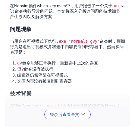
在Neovim插件which-key.nvim中，用户报告了一个关于
norma
l!
命令执行异常的问题。本文将深入分析该问题的技术细节、
产生原因以及解决方案。
问题现象
当用户在可视模式下执行
:exe 'normal! gvy'
命令时，预期
行为是退出可视模式并将选中内容复制到寄存器中。然而实际
表现是：
gv
命令能够正常执行，重新选中上次的选区
但
y
命令没有被执行
编辑器仍然停留在可视模式
选区内容没有被复制到寄存器
技术背景
在Vim/Neovim中，
normal!
命令用于以普通模式执行一系列
按键命令。
gvy
组合命令的含义是：
登录后查看全文
gv
：重新选中上次的选区
y
：将选区内容复制到寄存器