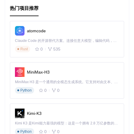
项目特点
热门项目推荐
轻量级依赖
：Redraft专注于其核心功能，对其他库的依赖
最少，使集成更加简单。
灵活性
：提供自定义渲染器，允许对每种内联样式、块类
atomcode
型和实体进行定制化处理。
性能优化
：内置清理机制，删除无内容的块，提高输出效
Claude Code 的开源替代方案。连接任意大模型，编辑代码，运行命令，自动验证 — 全自动执行。用 Rust 构建，极致性能。 ｜ An open-source alternative to Claude Code. Connect any LLM, edit code, run commands, and verify changes — autonomously. Built in Rust for speed. Get Started
率。
0
535
Rust
全面的文档
：包含了详细的API说明和示例，方便开发人员
理解和使用。
要尝试Redraft，只需运行
npm install --save redraft
，
MiniMax-H3
然后按照项目提供的例子创建你的渲染器即可。
MiniMax H3 是一个通用的全模态生成系统。它支持对由文本、图像、视频和音频组成的多模态上下文进行统一理解，并能生成分辨率高达 2K、时长可达 15 秒的带原生立体声音频的视频。得益于面向任务泛化的系统设计，H3 在预训练阶段就已具备广泛的多模态上下文理解与生成能力，能够出色地执行复杂的多模态指令。
通过Redraft，你可以轻松地将Draft.js的数据转化为可交互、
美观的React组件，使得富文本内容的展示变得简单易行。不
0
0
Python
要错过这个强大且易于使用的工具！
Kimi-K3
Kimi K3 是Kimi能力最强的模型：这是一个拥有 2.8 万亿参数的混合专家（MoE）模型，具备原生视觉理解能力，并支持 100 万 token 的上下文窗口。
0
0
Python