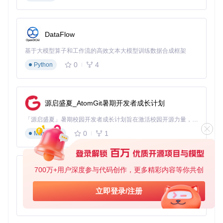
DataFlow
基于大模型算子和工作流的高效文本大模型训练数据合成框架
0
4
Python
源启盛夏_AtomGit暑期开发者成长计划
「源启盛夏」暑期校园开发者成长计划旨在激活校园开源力量，通过积分激励、认证扶持、资源倾斜等形式，引导高校组织和开发者完成「入驻 — 建项目 — 做贡献 — 获认证 — 得资源」的完整闭环。无论你是想带领社团入驻平台的组织者，还是希望用代码贡献证明自己的开发者，都能在这里找到属于你的成长路径。
0
1
Markdown
700万+用户深度参与代码创作，更多精彩内容等你共创
py-xiaozhi
基于Python的Xiaozhi AI，适用于想要完整Xiaozhi体验而无需拥有专用硬件的用户。
立即登录/注册
0
1
Python