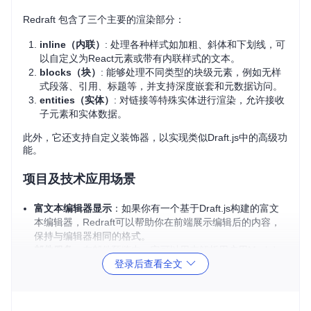
Redraft 包含了三个主要的渲染部分：
inline（内联）
: 处理各种样式如加粗、斜体和下划线，可
以自定义为React元素或带有内联样式的文本。
blocks（块）
: 能够处理不同类型的块级元素，例如无样
式段落、引用、标题等，并支持深度嵌套和元数据访问。
entities（实体）
: 对链接等特殊实体进行渲染，允许接收
子元素和实体数据。
此外，它还支持自定义装饰器，以实现类似Draft.js中的高级功
能。
项目及技术应用场景
富文本编辑器显示
：如果你有一个基于Draft.js构建的富文
本编辑器，Redraft可以帮助你在前端展示编辑后的内容，
保持与编辑器相同的格式。
邮件服务
：在邮件预览中，它可以用来解析用户用Markdow
登录后查看全文
n或HTML编写的邮件内容。
数据存储和同步
：在将Draft.js数据存储到数据库或其他API
之前，可以先转换为JSON，以便于传输和后期处理。