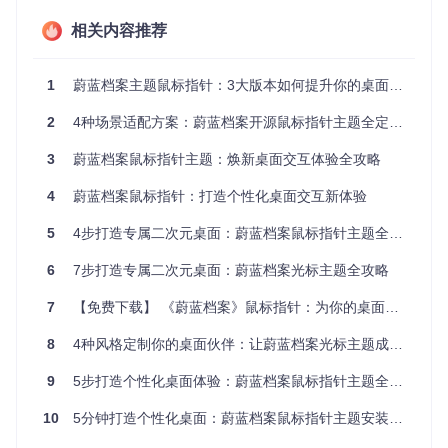
件。这个经过微软数字签名的配置文件确保了安装过程的安全
相关内容推荐
性和稳定性。右键点击文件并选择"安装"选项，系统将自动处
理所有复杂的配置细节，无需手动修改注册表或系统设置。
1
蔚蓝档案主题鼠标指针：3大版本如何提升你的桌面体验？
其次，打开系统鼠标属性设置面板，在"指针"选项卡中选择刚
刚安装的"BlueArchive"主题。在这里，你可以预览所有指针状
2
4种场景适配方案：蔚蓝档案开源鼠标指针主题全定制指南
态的实际效果，并进行初步的个性化调整。值得注意的是，系
统会自动为不同版本创建独立的主题条目，方便后续快速切
换。
3
蔚蓝档案鼠标指针主题：焕新桌面交互体验全攻略
最后，探索高级自定义选项。通过"浏览"按钮，你可以混合搭
4
蔚蓝档案鼠标指针：打造个性化桌面交互新体验
配不同版本的指针元素，例如将迷你版的常规指针与千年学园
版的特殊状态指针组合，创造完全属于你的独特配置。完成设
5
4步打造专属二次元桌面：蔚蓝档案鼠标指针主题全指南
置后，点击"应用"即可立即生效，无需重启电脑。
6
7步打造专属二次元桌面：蔚蓝档案光标主题全攻略
场景化解决方案：为不同使用需求匹配最优设计
7
【免费下载】 《蔚蓝档案》鼠标指针：为你的桌面增添一抹游戏色彩
高效办公场景：如何通过精准指针设计提升工作专注度
8
4种风格定制你的桌面伙伴：让蔚蓝档案光标主题成为你的跨次元助手
在文档编辑、数据处理等需要高度专注的工作场景中，视觉干
扰是影响效率的隐形杀手。迷你版指针采用优化后的16x16像
9
5步打造个性化桌面体验：蔚蓝档案鼠标指针主题全攻略
素核心区域设计，比标准指针减少40%的视觉占用空间，同时
保持精准的定位反馈。实际测试显示，使用迷你版指针可使连
10
5分钟打造个性化桌面：蔚蓝档案鼠标指针主题安装与使用指南
续工作两小时后的视觉疲劳度降低30%，光标定位准确率提升