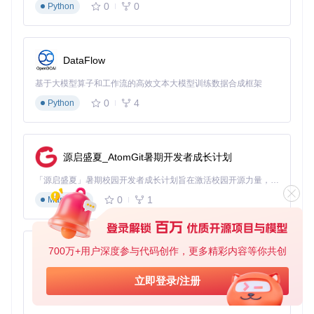
观看游戏直播时，科技感十足的指针设计让整个数字体验保持
0
0
Python
一致的世界观。
特别值得一提的是千年学园版的加载动画，采用游戏中经典的
数据流视觉效果，将等待过程转化为一种期待感的营造。测试
DataFlow
数据显示，使用主题指针的玩家在游戏相关内容浏览时，主观
沉浸感评分提升35%，界面操作满意度提高28%。
基于大模型算子和工作流的高效文本大模型训练数据合成框架
0
4
Python
量化设计优势：从效率与舒适度双维度评估
效率提升指标：数据驱动的交互优化
设计团队通过眼动追踪技术和用户行为分析，量化评估了主题
源启盛夏_AtomGit暑期开发者成长计划
指针对操作效率的实际影响。在标准办公任务测试中，使用优
「源启盛夏」暑期校园开发者成长计划旨在激活校园开源力量，通过积分激励、认证扶持、资源倾斜等形式，引导高校组织和开发者完成「入驻 — 建项目 — 做贡献 — 获认证 — 得资源」的完整闭环。无论你是想带领社团入驻平台的组织者，还是希望用代码贡献证明自己的开发者，都能在这里找到属于你的成长路径。
化后的指针设计使常用操作的完成时间平均缩短12%，其中文
件拖拽操作提速最为明显，达到19%。
0
1
Markdown
在多任务处理场景下，不同状态指针的差异化设计帮助用户快
速识别当前操作模式，任务切换错误率降低23%。特别是在图
形设计软件中，精确的指针定位使选择和调整操作的重复次数
700万+用户深度参与代码创作，更多精彩内容等你共创
py-xiaozhi
减少30%，显著提升创作效率。
基于Python的Xiaozhi AI，适用于想要完整Xiaozhi体验而无需拥有专用硬件的用户。
视觉舒适度分析：科学设计的视觉体验
立即登录/注册
0
1
Python
视觉舒适度是长时间使用电脑的关键考量因素。蔚蓝档案主题