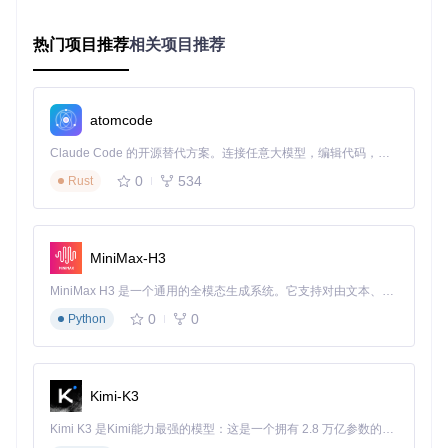
15%。
特别适合编程开发场景的是，迷你版的文本选择指针采用了斜
热门项目推荐
相关项目推荐
切设计，在代码编辑器中能够更清晰地指示光标位置，减少行
内定位错误。而帮助状态指针的蓝白配色方案，在IDE的深色
主题背景下依然保持高对比度，确保调试过程中的提示可见
性。
atomcode
创意设计工作流：尝试这样搭配动画效果激发灵感
Claude Code 的开源替代方案。连接任意大模型，编辑代码，运行命令，自动验证 — 全自动执行。用 Rust 构建，极致性能。 ｜ An open-source alternative to Claude Code. Connect any LLM, edit code, run commands, and verify changes — autonomously. Built in Rust for speed. Get Started
创意工作者需要的不仅是工具，更是能够激发灵感的工作环
0
534
Rust
境。标准版指针的丰富动画效果为设计过程增添生动气息：背
景指针的缓慢呼吸效果模拟纸张微动，文本输入指针的流畅闪
烁如同真实书写，加载状态的循环动画则采用游戏中标志性的
UI元素，在等待渲染或导出时提供愉悦的视觉反馈。
MiniMax-H3
设计师实测表明，在使用包含动画效果的指针时，创意工作的
MiniMax H3 是一个通用的全模态生成系统。它支持对由文本、图像、视频和音频组成的多模态上下文进行统一理解，并能生成分辨率高达 2K、时长可达 15 秒的带原生立体声音频的视频。得益于面向任务泛化的系统设计，H3 在预训练阶段就已具备广泛的多模态上下文理解与生成能力，能够出色地执行复杂的多模态指令。
连续专注时间平均延长25%，设计方案的迭代效率提升18%。
这些微妙的动态元素不会分散注意力，反而通过潜意识的视觉
0
0
Python
节奏帮助维持工作流的连续性。
游戏娱乐环境：构建无缝衔接的虚拟世界体验
Kimi-K3
对于游戏爱好者而言，桌面环境与游戏世界的割裂感常常破坏
沉浸体验。千年学园版指针以游戏中的科技元素为设计灵感，
Kimi K3 是Kimi能力最强的模型：这是一个拥有 2.8 万亿参数的混合专家（MoE）模型，具备原生视觉理解能力，并支持 100 万 token 的上下文窗口。
将界面交互与游戏美学无缝融合。当你在游戏社区浏览攻略或