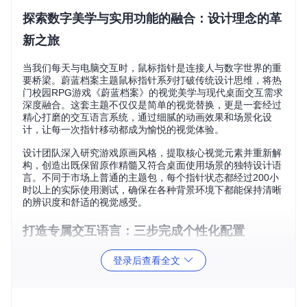
探索数字美学与实用功能的融合：设计理念的革
新之旅
当我们每天与电脑交互时，鼠标指针是连接人与数字世界的重
要桥梁。蔚蓝档案主题鼠标指针系列打破传统设计思维，将热
门校园RPG游戏《蔚蓝档案》的视觉美学与现代桌面交互需求
深度融合。这套主题不仅仅是简单的视觉替换，更是一套经过
精心打磨的交互语言系统，通过细腻的动画效果和场景化设
计，让每一次指针移动都成为愉悦的视觉体验。
设计团队深入研究游戏原画风格，提取核心视觉元素并重新解
构，创造出既保留原作精髓又符合桌面使用场景的独特设计语
言。不同于市场上普通的主题包，每个指针状态都经过200小
时以上的实际使用测试，确保在各种背景环境下都能保持清晰
的辨识度和舒适的视觉感受。
打造专属交互语言：三步完成个性化配置
个性化交互环境的创建从未如此简单。无论你是初次接触主题
登录后查看全文
定制的新手，还是追求极致个性化的资深用户，都能通过以下
三个步骤快速打造专属的指针系统：
首先，在项目根目录或各版本子目录中找到
Install.inf
文