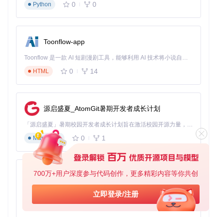
0
0
Python
快速收集资料，也可以作为开发人员的数据准备平台。立即安
装并探索无限可能吧！
Toonflow-app
Toonflow 是一款 AI 短剧漫剧工具，能够利用 AI 技术将小说自动转化为剧本，并结合 AI 生成的图片和视频，实现高效的短剧创作。借助 Toonflow，可以轻松完成从文字到影像的全流程，让短剧制作变得更加智能与便捷。
0
14
HTML
源启盛夏_AtomGit暑期开发者成长计划
「源启盛夏」暑期校园开发者成长计划旨在激活校园开源力量，通过积分激励、认证扶持、资源倾斜等形式，引导高校组织和开发者完成「入驻 — 建项目 — 做贡献 — 获认证 — 得资源」的完整闭环。无论你是想带领社团入驻平台的组织者，还是希望用代码贡献证明自己的开发者，都能在这里找到属于你的成长路径。
0
1
Markdown
700万+用户深度参与代码创作，更多精彩内容等你共创
AionUi
免费、本地、开源的 24/7 全天候 Cowork 应用，以及适用于 Gemini CLI、Claude Code、Codex、OpenCode、Qwen Code、Goose CLI、Auggie 等的 OpenClaw | 🌟 喜欢就点star吧
立即登录/注册
0
6
TypeScript