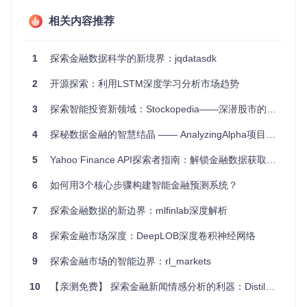
要。Duka可以快速提供这些数据。
教学与学术研究：教育机构或研究人员在进行金融市场教学
相关内容推荐
和研究时，也会发现Duka是一个宝贵的工具。
项目特点
1
探索金融数据科学的新境界：jqdatasdk
2
开源探索：利用LSTM深度学习分析市场趋势
包含交易量的tick级别数据
支持不同周期的烛形图表（M1至D1）
3
探索智能投资新领域：Stockopedia——深潜股市的智慧钥匙
输出CSV文件格式，易于处理
多线程支持，加快下载速度
4
探秘数据金融的智慧结晶 —— AnalyzingAlpha项目解析与推荐
广泛的交易品种选择
用户友好的命令行接口
5
Yahoo Finance API探索者指南：解锁金融数据获取的新路径
自定义下载目录
提供进度估算
6
如何用3个核心步骤构建智能金融预测系统？
安装与使用
7
探索金融数据的新边界：mlfinlab深度解析
使用
pip
即可轻松安装：
8
探索金融市场深度：DeepLOB深度卷积神经网络
9
探索金融市场的智能边界：rl_markets
运行示例：
10
【亲测免费】 探索金融新闻情感分析的利器：DistilRoberta-financial-sentiment模型