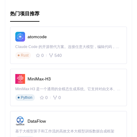
加入Draco的世界，开启您的高性能Web应用之旅吧！
热门项目推荐
atomcode
Claude Code 的开源替代方案。连接任意大模型，编辑代码，运行命令，自动验证 — 全自动执行。用 Rust 构建，极致性能。 ｜ An open-source alternative to Claude Code. Connect any LLM, edit code, run commands, and verify changes — autonomously. Built in Rust for speed. Get Started
0
540
Rust
MiniMax-H3
MiniMax H3 是一个通用的全模态生成系统。它支持对由文本、图像、视频和音频组成的多模态上下文进行统一理解，并能生成分辨率高达 2K、时长可达 15 秒的带原生立体声音频的视频。得益于面向任务泛化的系统设计，H3 在预训练阶段就已具备广泛的多模态上下文理解与生成能力，能够出色地执行复杂的多模态指令。
0
0
Python
DataFlow
基于大模型算子和工作流的高效文本大模型训练数据合成框架