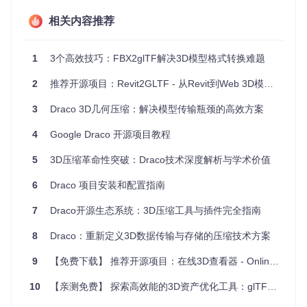
A），Draco都能胜任。由于其性能优势，它特别适合需要实
相关内容推荐
时数据更新或大量计算的应用，如在线游戏、数据分析工具或
者实时协作平台。同时，对于希望从其他语言迁移到Rust的团
队来说，Draco提供了一个理想的起点，因为它让Rust与现有
1
3个高效技巧：FBX2glTF解决3D模型格式转换难题
的Web生态之间有了桥梁。
2
推荐开源项目：Revit2GLTF - 从Revit到Web 3D模型的快速转换神器
项目特点
3
Draco 3D几何压缩：解决模型传输瓶颈的高效方案
简洁API
- 采用直观的API设计，最小化学习曲线。
类型安全
- 利用Rust的类型系统，防止运行时错误。
4
Google Draco 开源项目教程
高性能
- 借助WebAssembly，Draco可以提供接近原生的
速度。
5
3D压缩革命性突破：Draco技术深度解析与学术价值
可扩展性
- 支持异步操作和自定义消息处理，易于添加新
6
Draco 项目安装和配置指南
功能。
清晰的架构
- MVU模式提供了一种有条不紊的方式来组织
7
Draco开源生态系统：3D压缩工具与插件完全指南
和管理应用状态。
8
Draco：重新定义3D数据传输与存储的压缩技术方案
为了更好地理解Draco的工作原理，你可以查看
实时示例
以及
入门模板
，开始你的第一个Draco项目。
9
【免费下载】 推荐开源项目：在线3D查看器 - Online 3D Viewer
综上所述，无论你是经验丰富的Web开发者还是初学者，Drac
o都是一个值得尝试的新选择。它为Web开发提供了一个新的
10
【亲测免费】 探索高效能的3D资产优化工具：glTF Pipeline
视角，展示了Rust和WebAssembly结合的无限潜力。现在就