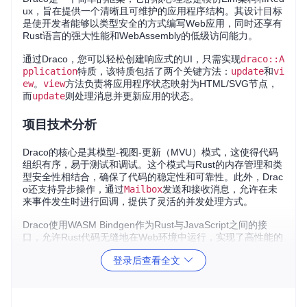
ux，旨在提供一个清晰且可维护的应用程序结构。其设计目标
是使开发者能够以类型安全的方式编写Web应用，同时还享有
Rust语言的强大性能和WebAssembly的低级访问能力。
通过Draco，您可以轻松创建响应式的UI，只需实现
draco::A
pplication
特质，该特质包括了两个关键方法：
update
和
vi
ew
。
view
方法负责将应用程序状态映射为HTML/SVG节点，
而
update
则处理消息并更新应用的状态。
项目技术分析
Draco的核心是其模型-视图-更新（MVU）模式，这使得代码
组织有序，易于测试和调试。这个模式与Rust的内存管理和类
型安全性相结合，确保了代码的稳定性和可靠性。此外，Drac
o还支持异步操作，通过
Mailbox
发送和接收消息，允许在未
来事件发生时进行回调，提供了灵活的并发处理方式。
Draco使用WASM Bindgen作为Rust与JavaScript之间的接
口，允许Rust代码无缝地在Web环境中运行，实现了高性能的
Web应用开发。
登录后查看全文
项目及技术应用场景
无论是构建轻量级的个人博客系统，还是复杂的单页应用（SP