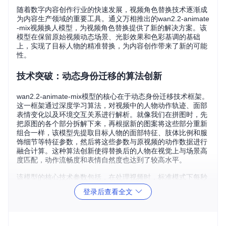
随着数字内容创作行业的快速发展，视频角色替换技术逐渐成
为内容生产领域的重要工具。通义万相推出的wan2.2-animate
-mix视频换人模型，为视频角色替换提供了新的解决方案。该
模型在保留原始视频动态场景、光影效果和色彩基调的基础
上，实现了目标人物的精准替换，为内容创作带来了新的可能
性。
技术突破：动态身份迁移的算法创新
wan2.2-animate-mix模型的核心在于动态身份迁移技术框架。
这一框架通过深度学习算法，对视频中的人物动作轨迹、面部
表情变化以及环境交互关系进行解析。就像我们在拼图时，先
把原图的各个部分拆解下来，再根据新的图案将这些部分重新
组合一样，该模型先提取目标人物的面部特征、肢体比例和服
饰细节等特征参数，然后将这些参数与原视频的动作数据进行
融合计算。这种算法创新使得替换后的人物在视觉上与场景高
度匹配，动作流畅度和表情自然度也达到了较高水平。
该模型的核心技术参数包括，在处理视频时，标准模式下每秒
请求限制（RPS）为5次，并发任务数限制为1个，视频生成耗
登录后查看全文
时通常在3-5分钟（视视频长度动态调整）。
思考问题：在技术不断创新的过程中，如何在推动技术发展的
同时，有效平衡技术创新与伦理边界？