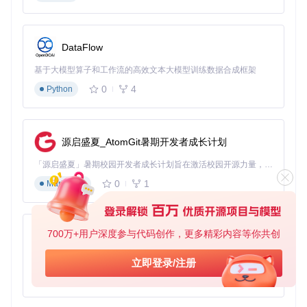
频中的教师替换为虚拟教师，然后结合虚拟实验场景，制作出
更加生动、直观的教学视频，帮助学生更好地理解实验过程。
医疗领域
DataFlow
在医疗领域，该模型可用于医学培训。比如，在外科手术培训
中，新手医生需要通过观看手术视频来学习手术技巧。利用wa
基于大模型算子和工作流的高效文本大模型训练数据合成框架
n2.2-animate-mix模型，可以将手术视频中的主刀医生替换为
0
4
Python
虚拟医生，并对手术过程进行标注和讲解，让新手医生能够更
加清晰地了解手术步骤和注意事项，提高培训效果。
源启盛夏_AtomGit暑期开发者成长计划
商业价值：ROI计算与成本对比
「源启盛夏」暑期校园开发者成长计划旨在激活校园开源力量，通过积分激励、认证扶持、资源倾斜等形式，引导高校组织和开发者完成「入驻 — 建项目 — 做贡献 — 获认证 — 得资源」的完整闭环。无论你是想带领社团入驻平台的组织者，还是希望用代码贡献证明自己的开发者，都能在这里找到属于你的成长路径。
0
1
Markdown
ROI计算模型
假设某影视制作公司使用wan2.2-animate-mix模型进行多版本
镜头拍摄，原本拍摄一个镜头需要10万元，使用模型后，生成
一个新的演员版本镜头成本为5万元。如果一个项目需要生成5
700万+用户深度参与代码创作，更多精彩内容等你共创
py-xiaozhi
个不同演员版本的镜头，那么原本的成本为50万元，使用模型
后的成本为25万元，节省成本25万元，ROI为（25-50）/50 =
基于Python的Xiaozhi AI，适用于想要完整Xiaozhi体验而无需拥有专用硬件的用户。
立即登录/注册
-0.5，即投资回报率为-50%，这里为负数说明是成本节约。随
0
1
Python
着项目规模的扩大，节省的成本会更多，ROI也会相应提高。
成本对比数据