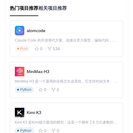
热门项目推荐
相关项目推荐
场景应用：多领域的实践案例
影视制作领域
atomcode
影视制作公司可以利用wan2.2-animate-mix模型快速生成不同
演员的镜头版本。例如，在拍摄一部电影时，对于一些危险或
Claude Code 的开源替代方案。连接任意大模型，编辑代码，运行命令，自动验证 — 全自动执行。用 Rust 构建，极致性能。 ｜ An open-source alternative to Claude Code. Connect any LLM, edit code, run commands, and verify changes — autonomously. Built in Rust for speed. Get Started
高难度的镜头，原本可能需要演员多次拍摄或使用替身，现在
通过该模型，只需拍摄一次原视频，然后将演员替换为目标演
0
534
Rust
员，就能生成不同演员的镜头版本，大幅降低了多版本拍摄的
时间成本。
游戏开发领域
MiniMax-H3
游戏开发商能够将真人动作捕捉数据实时转换为游戏角色动
MiniMax H3 是一个通用的全模态生成系统。它支持对由文本、图像、视频和音频组成的多模态上下文进行统一理解，并能生成分辨率高达 2K、时长可达 15 秒的带原生立体声音频的视频。得益于面向任务泛化的系统设计，H3 在预训练阶段就已具备广泛的多模态上下文理解与生成能力，能够出色地执行复杂的多模态指令。
画。游戏中的角色动作需要大量的动作捕捉数据来支撑，而通
过该模型，开发商可以将真人的动作捕捉数据与游戏角色模型
0
0
Python
相结合，快速生成自然、流畅的游戏角色动画，提升游戏的真
实感和沉浸感。
教育领域
Kimi-K3
在教育领域，wan2.2-animate-mix模型可以用于制作教学视
Kimi K3 是Kimi能力最强的模型：这是一个拥有 2.8 万亿参数的混合专家（MoE）模型，具备原生视觉理解能力，并支持 100 万 token 的上下文窗口。
频。例如，对于一些实验教学内容，由于实验条件的限制，学
生可能无法亲自操作。通过该模型，可以将教师的实验操作视
0
0
Python