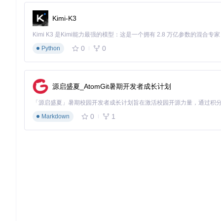
左侧区域
：点击翻到上一页
Kimi-K3
右侧区域
：点击翻到下一页
顶部区域
：唤出顶部菜单（目录、书签等）
底部区域
：唤出阅读设置面板
0
0
Python
四角区域
：可自定义功能（默认为书签、返回等）
💡
效率技巧
：在阅读设置中启用"快速翻页"手势，滑动屏幕边缘
源启盛夏_AtomGit暑期开发者成长计划
个性化配置方案：打造专属阅读空间
视觉体验定制：从字体到背景的全面调校
0
1
Markdown
KOReader提供了精细的视觉调节选项，让你可以根据不同设
字体系统
：支持TrueType和OpenType字体，可自行添加字体
显示参数
：
对比度：8级调节，适应不同光线环境
字体粗细：从-3到+3共7个等级
字体提示：提供off/native/auto三种模式
字间距：off/fast/good/best四档控制
阅读模式优化：针对不同内容类型的设置策略
内容类型
推荐设置
优化目标