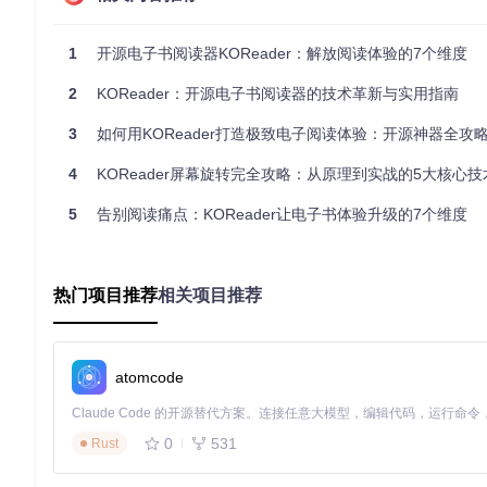
获取源代码
：
1
开源电子书阅读器KOReader：解放阅读体验的7个维度
git 
clone
2
KOReader：开源电子书阅读器的技术革新与实用指南
3
如何用KOReader打造极致电子阅读体验：开源神器全攻略
构建项目
： 进入项目目录后运行Makefile，根据目标设备
4
KOReader屏幕旋转完全攻略：从原理到实战的5大核心
cd
 koreader

5
告别阅读痛点：KOReader让电子书体验升级的7个维度
部署到设备
：
热门项目推荐
相关项目推荐
Kindle用户：通过USB将构建产物复制到设备的KOReade
Kobo用户：使用官方提供的OTA升级包
Android用户：直接安装APK文件
触控区域高效操作：掌握屏幕交互逻辑
atomcode
KOReader的触控设计非常直观，掌握这些区域能显著提升操作
0
531
Rust
图：KOReader触控区域分布图，展示了不同区域的功能划分
主要触控区域功能：