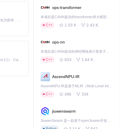
ops-transformer
本项目是CANN提供的transformer类大模型算子库，实现网络在NPU上加速计算。
Toonflow 是一款 AI 短剧漫剧工具，能够利用 AI 技术将小说自动转化为剧本，并结合 AI 生成的图片和视频，实现高效的短剧创作。借助 Toonflow，可以轻松完成从文字到影像的全流程，让短剧制作变得更加智能与便捷。
1.03 K
2.43 K
C++
ops-nn
本项目是CANN提供的神经网络类计算算子库，实现网络在NPU上加速计算。
833
1.64 K
C++
免费、本地、开源的 24/7 全天候 Cowork 应用，以及适用于 Gemini CLI、Claude Code、Codex、OpenCode、Qwen Code、Goose CLI、Auggie 等的 OpenClaw | 🌟 喜欢就点star吧
AscendNPU-IR
AscendNPU-IR是基于MLIR（Multi-Level Intermediate Representation）构建的，面向昇腾亲和算子编译时使用的中间表示，提供昇腾完备表达能力，通过编译优化提升昇腾AI处理器计算效率，支持通过生态框架使能昇腾AI处理器与深度调优
496
334
C++
jiuwenswarm
JiuwenSwarm 是一款基于openJiuwen开发的智能AI Agent，它能够将大语言模型的强大能力，通过你日常使用的各类通讯应用，直接延伸至你的指尖。
3.14 K
842
Python