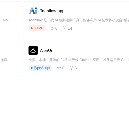
Toonflow-app
Kimi K3 是Kimi能力最强的模型：这是一个拥有 2.8 万亿参数的混合专家（MoE）模型，具备原生视觉理解能力，并支持 100 万 token 的上下文窗口。
0
14
HTML
即可实现半页翻页，适合密集排版的PDF文档。
AionUi
「源启盛夏」暑期校园开发者成长计划旨在激活校园开源力量，通过积分激励、认证扶持、资源倾斜等形式，引导高校组织和开发者完成「入驻 — 建项目 — 做贡献 — 获认证 — 得资源」的完整闭环。无论你是想带领社团入驻平台的组织者，还是希望用代码贡献证明自己的开发者，都能在这里找到属于你的成长路径。
0
6
TypeScript
备和阅读环境优化显示效果：
文件到fonts目录