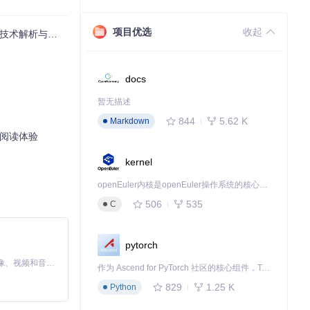
项目优选
收起
解析与实践指南
docs
暂无描述
844
5.62 K
Markdown
台阅读体验
kernel
openEuler内核是openEuler操作系统的核心，既是系统性能与稳定性的基石，也是连接处理器、设备与服务的桥梁。
506
535
C
pytorch
MiniMax H3 是一个通用的全模态生成系统。它支持对由文本、图像、视频和音频组成的多模态上下文进行统一理解，并能生成分辨率高达 2K、时长可达 15 秒的带原生立体声音频的视频。得益于面向任务泛化的系统设计，H3 在预训练阶段就已具备广泛的多模态上下文理解与生成能力，能够出色地执行复杂的多模态指令。
作为 Ascend for PyTorch 社区的核心组件，TorchNPU 是昇腾专为 PyTorch 打造的深度学习适配插件，使 PyTorch 框架能够直接调用昇腾 NPU，为开发者提供昇腾 AI 处理器的超强算力。
829
1.25 K
Python