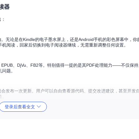
读器
出：
。无论是在Kindle的电子墨水屏上，还是Android手机的彩色屏幕中，
手机阅读，回家后切换到电子阅读器继续，无需重新调整任何设置。
、EPUB、DjVu、FB2等。特别值得一提的是其PDF处理能力——不仅保
乱问题。
两周就会发布一次更新。用户可以自由查看源代码、提交改进建议，甚至开发
益。
登录后查看全文
读设置面板，体现了其功能丰富而直观的用户体验