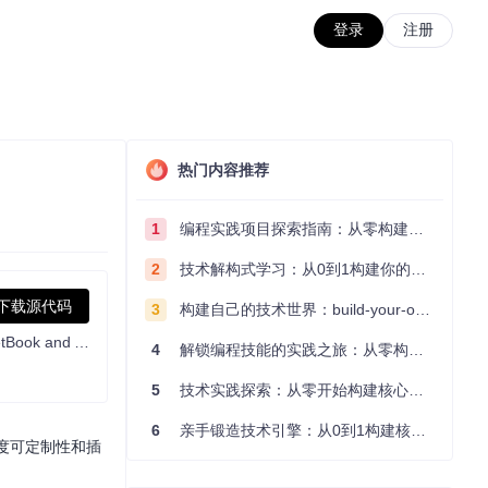
登录
注册
热门内容推荐
1
编程实践项目探索指南：从零构建技术能力体系
2
技术解构式学习：从0到1构建你的编程知识体系
下载源代码
3
构建自己的技术世界：build-your-own-x项目的实践探索指南
An ebook reader application supporting PDF, DjVu, EPUB, FB2 and many more formats, running on Cervantes, Kindle, Kobo, PocketBook and Android devices
4
解锁编程技能的实践之旅：从零构建你的技术世界
5
技术实践探索：从零开始构建核心系统的实践指南
6
亲手锻造技术引擎：从0到1构建核心系统的实践指南
其高度可定制性和插