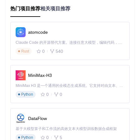
让README中的图片和演示效果无法正常显示，给项目推广带
来了很大困扰。
热门项目推荐
相关项目推荐
这些问题不仅影响了开发者的工作效率，还阻碍了全球开源社
区的交流与合作。据统计，GitHub520项目Issues中反馈的主
要问题包括：代码克隆超时（42%）、静态资源加载失败（3
atomcode
5%）和登录验证频繁失效（23%）。
Claude Code 的开源替代方案。连接任意大模型，编辑代码，运行命令，自动验证 — 全自动执行。用 Rust 构建，极致性能。 ｜ An open-source alternative to Claude Code. Connect any LLM, edit code, run commands, and verify changes — autonomously. Built in Rust for speed. Get Started
原理：Hosts文件优化的工作机制
0
540
Rust
要理解GitHub520的工作原理，我们首先需要了解Hosts文件
的作用。Hosts文件是一个用于储存计算机网络中各节点信息
的文件，它可以将主机名映射到相应的IP地址。当用户在浏览
MiniMax-H3
器中输入一个域名时，系统会首先检查Hosts文件中是否有对
应的IP地址，如果有，就直接使用该IP地址进行连接，而无需
MiniMax H3 是一个通用的全模态生成系统。它支持对由文本、图像、视频和音频组成的多模态上下文进行统一理解，并能生成分辨率高达 2K、时长可达 15 秒的带原生立体声音频的视频。得益于面向任务泛化的系统设计，H3 在预训练阶段就已具备广泛的多模态上下文理解与生成能力，能够出色地执行复杂的多模态指令。
通过DNS（域名系统）服务器进行解析。
0
0
Python
GitHub520的核心原理就是通过优化Hosts文件，将GitHub相
关域名与经过全球节点测试的最优IP地址进行绑定。这样一
来，用户的请求就可以绕过可能被限制的DNS解析路径，直接
与最优IP地址建立连接，从而提高访问速度和稳定性。
DataFlow
下面是GitHub520工作流程的流程图：
基于大模型算子和工作流的高效文本大模型训练数据合成框架
0
5
Python