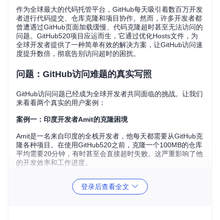
作为全球最大的代码托管平台，GitHub每天吸引着数百万开发
者进行代码提交、仓库克隆和项目协作。然而，许多开发者都
曾遭遇过GitHub页面加载缓慢、代码克隆超时甚至无法访问的
问题。GitHub520项目应运而生，它通过优化Hosts文件，为
全球开发者提供了一种简单有效的解决方案，让GitHub访问速
度提升数倍，彻底告别访问超时的困扰。
问题：GitHub访问难题的真实写照
GitHub访问问题已经成为全球开发者共同面临的挑战。让我们
来看看两个真实的用户案例：
案例一：印度开发者Amit的克隆困境
Amit是一名来自印度的全栈开发者，他每天都需要从GitHub克
隆各种项目。在使用GitHub520之前，克隆一个100MB的仓库
平均需要20分钟，有时甚至会直接超时失败。这严重影响了他
的开发效率和工作进度。
案例二：中国开发者李华的协作烦恼
登录后查看全文
李华是一名中国的开源项目维护者，他经常需要与全球各地的
开发者协作。然而，由于GitHub访问不稳定，他经常无法及时
查看PR和Issues，导致项目进度延迟。静态资源加载失败更是