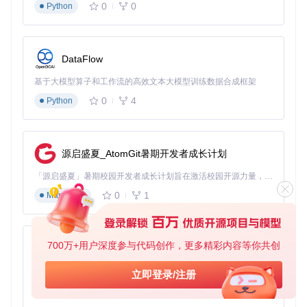
流量获取
：通过内容营销和社交媒体引流
0
0
Python
自动化成交
：设置自动化的销售和交付流程
工具模板：个人资产开发时间表
时间
阶段
关键任务
验收标准
分配
DataFlow
准备
第1
市场调研、竞品
完成3个竞品的详细
基于大模型算子和工作流的高效文本大模型训练数据合成框架
阶段
周
分析
分析报告
0
4
Python
创作
第2-
内容创作、产品
完成核心内容创
阶段
3周
包装
作，产品上线
推广
第4-
内容营销、社交
日访问量达到100+
源启盛夏_AtomGit暑期开发者成长计划
阶段
8周
媒体推广
优化
第9-
数据分析、产品
「源启盛夏」暑期校园开发者成长计划旨在激活校园开源力量，通过积分激励、认证扶持、资源倾斜等形式，引导高校组织和开发者完成「入驻 — 建项目 — 做贡献 — 获认证 — 得资源」的完整闭环。无论你是想带领社团入驻平台的组织者，还是希望用代码贡献证明自己的开发者，都能在这里找到属于你的成长路径。
转化率提升20%
阶段
12周
迭代
0
1
Markdown
案例验证：电商服务领域的自动化收入案例
王芳是一名电商运营专家，她将自己多年的经验总结成一套
《电商爆款打造方法论》，并开发了配套的Excel数据分析模
700万+用户深度参与代码创作，更多精彩内容等你共创
py-xiaozhi
板。她在知识付费平台上销售这套课程和模板，同时设置了自
动化的邮件营销系统。现在，即使她去度假，每天也能收到订
基于Python的Xiaozhi AI，适用于想要完整Xiaozhi体验而无需拥有专用硬件的用户。
立即登录/注册
单通知，实现了真正的被动收入。
0
1
Python