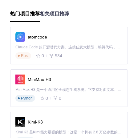
果。
热门项目推荐
相关项目推荐
⚠️
注意事项
：避免同时启动多个项目，专注于一个领域深耕，
才能在短时间内看到效果。
行动指引
：今天花30分钟时间，完成个人创业能力评估矩阵，
atomcode
找出你的核心优势和提升方向。
Claude Code 的开源替代方案。连接任意大模型，编辑代码，运行命令，自动验证 — 全自动执行。用 Rust 构建，极致性能。 ｜ An open-source alternative to Claude Code. Connect any LLM, edit code, run commands, and verify changes — autonomously. Built in Rust for speed. Get Started
二、打造自动化收入系统：从出售时间到经营资
0
534
Rust
产
核心概念：资产化思维
MiniMax-H3
资产化思维是指将你的时间、技能和经验转化为可复用、可销
售的数字资产，从而突破时间和空间的限制，实现被动收入。
MiniMax H3 是一个通用的全模态生成系统。它支持对由文本、图像、视频和音频组成的多模态上下文进行统一理解，并能生成分辨率高达 2K、时长可达 15 秒的带原生立体声音频的视频。得益于面向任务泛化的系统设计，H3 在预训练阶段就已具备广泛的多模态上下文理解与生成能力，能够出色地执行复杂的多模态指令。
与传统的"一手交钱一手交货"模式不同，资产化思维让你一次
0
0
Python
付出，多次收益。
操作流程：个人资产打造五步法
选择资产类型
：根据自身优势选择适合的数字资产类型
Kimi-K3
（课程、电子书、模板等）
内容创作
：集中时间创作高质量的核心内容
Kimi K3 是Kimi能力最强的模型：这是一个拥有 2.8 万亿参数的混合专家（MoE）模型，具备原生视觉理解能力，并支持 100 万 token 的上下文窗口。
平台搭建
：选择适合的平台发布和销售你的资产