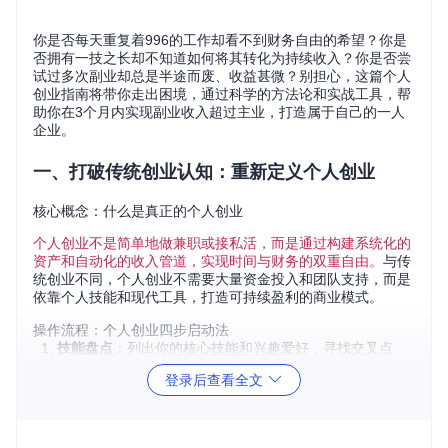
你是否每天重复着996的工作却看不到财务自由的希望？你是
否拥有一技之长却不知道如何将其转化为持续收入？你是否尝
试过多次副业却总是半途而废、收益甚微？别担心，这篇个人
创业指南将带你走出困境，通过科学的方法论和实战工具，帮
助你在3个月内实现副业收入超过主业，打造属于自己的一人
企业。
一、打破传统创业认知：重新定义个人创业
核心概念：什么是真正的个人创业
个人创业不是简单地做兼职或接私活，而是通过构建系统化的
资产和自动化的收入管道，实现时间与财务的双重自由。
与传
统创业不同，个人创业不需要大量资金投入和团队支持，而是
依靠个人技能和现代工具，打造可持续盈利的商业模式。
操作流程：个人创业四步启动法
技能盘点
：列出你的核心技能和兴趣爱好，寻找交叉点
市场验证
：通过最小可行性产品（MVP）测试市场需求
登录后查看全文
资产构建
：将技能转化为可复用的数字资产
自动化运营
：设置自动化流程，实现被动收入
工具模板：个人创业能力评估矩阵
能力
提升优