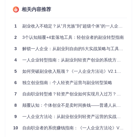
评估标准（1-5分）
资源链接
维度
先级
相关内容推荐
专业
技能提升
⭐⭐⭐⭐⭐
能否独立完成相关服务
技能
指南
1
副业收入不稳定？从"月光族"到"超级个体"的一人企业升级指南
营销
能否有效推广自己的产
流量获取
⭐⭐⭐⭐
能力
品/服务
策略
2
3个认知颠覆+4套落地工具：轻创业者的副业转型指南
产品
能否将技能转化为标准
产品设计
⭐⭐⭐
思维
化产品
手册
3
解锁一人企业：从副业到自由的5大实战策略与工具指南
时间
时间管理
⭐⭐⭐⭐
4
一人企业转型指南：从副业到轻资产创业的系统方法论
能否平衡主业与副业
管理
工具
5
如何突破副业收入瓶颈？《一人企业方法论》V2.1的系统进化之路
案例验证：知识付费领域的个人创业成功故事
李明是一名普通的UI设计师，每天朝九晚五的工作让他感到压
6
独立创业指南：个人轻资产运营与副业转型策略
抑。通过个人创业四步启动法，他盘点出自己的核心技能是界
面设计和用户体验。他开发了一门《零基础UI设计入门》课
7
自由职业转型难？轻资产创业如何实现月入过万？《一人企业方法论》V2.0实战指南
程，通过社交媒体进行推广。3个月后，这门课程每月为他带
来稳定的被动收入，超过了他的主业工资。现在，他已经辞职
8
颠覆认知：个体创业不是卖时间换钱——普通人从副业到自由职业的破局指南
成为一名全职的知识付费创业者。
9
一人企业方法论：从副业创业到轻资产运营的实战指南
10
自由职业者的系统赚钱指南：《一人企业方法论》V2.1升级解析
💡
实用贴士
：不要等到所有条件都成熟才开始创业，现在就行
动起来。即使每天只投入1小时，坚持3个月也会看到显著成