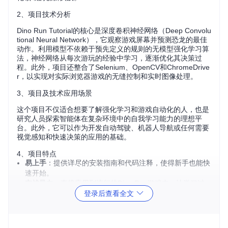
2、项目技术分析
Dino Run Tutorial的核心是深度卷积神经网络（Deep Convolu
tional Neural Network），它观察游戏屏幕并预测恐龙的最佳
动作。利用模型不依赖于预先定义的规则的无模型强化学习算
法，神经网络从每次游玩的经验中学习，逐渐优化其决策过
程。此外，项目还整合了Selenium、OpenCV和ChromeDrive
r，以实现对实际浏览器游戏的无缝控制和实时图像处理。
3、项目及技术应用场景
这个项目不仅适合想要了解强化学习和游戏自动化的人，也是
研究人员探索智能体在复杂环境中的自我学习能力的理想平
台。此外，它可以作为开发自动驾驶、机器人导航或任何需要
视觉感知和快速决策的应用的基础。
4、项目特点
易上手
：提供详尽的安装指南和代码注释，使得新手也能快
速开始。
实战导向
：直接应用到流行的Dino Run游戏中，让学习过
登录后查看全文
程既有趣又有挑战性。
灵活性
：由于采用的是模型不依赖的强化学习，能够适应不
断变化的游戏环境。
跨平台
：支持Python 3.6环境，并兼容多种机器学习库，可