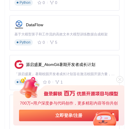
0
0
Python
DataFlow
基于大模型算子和工作流的高效文本大模型训练数据合成框架
0
5
Python
源启盛夏_AtomGit暑期开发者成长计划
「源启盛夏」暑期校园开发者成长计划旨在激活校园开源力量，通过积分激励、认证扶持、资源倾斜等形式，引导高校组织和开发者完成「入驻 — 建项目 — 做贡献 — 获认证 — 得资源」的完整闭环。无论你是想带领社团入驻平台的组织者，还是希望用代码贡献证明自己的开发者，都能在这里找到属于你的成长路径。
0
1
Markdown
700万+用户深度参与代码创作，更多精彩内容等你共创
py-xiaozhi
基于Python的Xiaozhi AI，适用于想要完整Xiaozhi体验而无需拥有专用硬件的用户。
立即登录/注册
0
1
Python