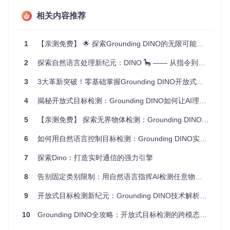
广泛应用于不同场景。
相关内容推荐
进度保存
：允许保存和恢复训练状态，方便长期实验和微调
模型。
1
【亲测免费】 🌟 探索Grounding DINO的无限可能：一款强大的开源目标检测框架
要亲身体验AI操控的小恐龙是如何跑酷的吗？只需几个简单的
命令，就让你的AI小助手加入这场永不停歇的奔跑吧！立即启
动Dino Run Tutorial，开启你的机器学习旅程。
2
探索自然语言处理新纪元：DINO 🦕 —— 从指令到数据集的生成器
3
3大革新突破！零基础掌握Grounding DINO开放式目标检测实战指南
4
揭秘开放式目标检测：Grounding DINO如何让AI理解你的视觉需求
5
【亲测免费】 探索无界物体检测：Grounding DINO 1.5 模型系列
6
如何用自然语言控制目标检测：Grounding DINO实战指南
7
探索Dino：打造实时通信的强力引擎
8
告别固定类别限制：用自然语言指挥AI检测任意物体的完整攻略
9
开放式目标检测新纪元：Grounding DINO技术解析与实践指南
10
Grounding DINO全攻略：开放式目标检测的跨模态交互技术 - 从入门到精通