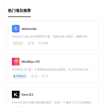
热门项目推荐
atomcode
Claude Code 的开源替代方案。连接任意大模型，编辑代码，运行命令，自动验证 — 全自动执行。用 Rust 构建，极致性能。 ｜ An open-source alternative to Claude Code. Connect any LLM, edit code, run commands, and verify changes — autonomously. Built in Rust for speed. Get Started
0
539
Rust
MiniMax-H3
MiniMax H3 是一个通用的全模态生成系统。它支持对由文本、图像、视频和音频组成的多模态上下文进行统一理解，并能生成分辨率高达 2K、时长可达 15 秒的带原生立体声音频的视频。得益于面向任务泛化的系统设计，H3 在预训练阶段就已具备广泛的多模态上下文理解与生成能力，能够出色地执行复杂的多模态指令。
0
0
Python
Kimi-K3
Kimi K3 是Kimi能力最强的模型：这是一个拥有 2.8 万亿参数的混合专家（MoE）模型，具备原生视觉理解能力，并支持 100 万 token 的上下文窗口。