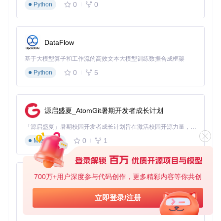
快速演示创建
：5分钟内完成产品更新说明视频，比编写长
0
0
Python
篇邮件更高效
异步反馈收集
：录制带有语音注释的界面操作，替代实时会
议
DataFlow
统一品牌形象
：自定义视频开头/结尾和水印，保持团队内
容一致性
基于大模型算子和工作流的高效文本大模型训练数据合成框架
适用场景：产品需求沟通、设计方案评审、远程培训指导
0
5
Python
Cap的直观录制控制面板，即使是新手也能在30秒内开始专业
源启盛夏_AtomGit暑期开发者成长计划
录制
「源启盛夏」暑期校园开发者成长计划旨在激活校园开源力量，通过积分激励、认证扶持、资源倾斜等形式，引导高校组织和开发者完成「入驻 — 建项目 — 做贡献 — 获认证 — 得资源」的完整闭环。无论你是想带领社团入驻平台的组织者，还是希望用代码贡献证明自己的开发者，都能在这里找到属于你的成长路径。
从零开始：Cap的无缝上手体验
0
1
Markdown
系统环境准备
在开始使用Cap前，请确保你的系统满足以下要求：
700万+用户深度参与代码创作，更多精彩内容等你共创
py-xiaozhi
系
基于Python的Xiaozhi AI，适用于想要完整Xiaozhi体验而无需拥有专用硬件的用户。
统
立即登录/注册
最低要求
Cap推荐配置
验证方法
组
0
1
Python
件