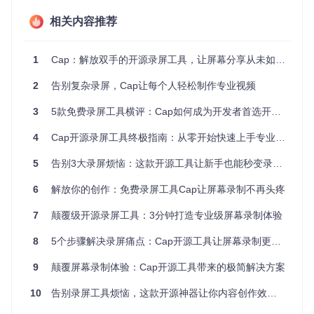
Cap如何颠覆传统录屏体验
相关内容推荐
Cap不仅提供基础的屏幕录制功能，更通过创新设计解决了用
户的核心痛点：
1
Cap：解放双手的开源录屏工具，让屏幕分享从未如此简单
完全免费无限制
：从基础录制到高级编辑，所有功能100%
2
告别复杂录屏，Cap让每个人轻松制作专业视频
开放，无时长限制、无水印、无功能阉割
跨平台一致性体验
：在Windows、macOS和Linux系统上提
3
5款免费录屏工具横评：Cap如何成为开发者首选开源方案
供统一的操作界面和功能集，消除系统差异带来的困扰
本地优先架构
：所有录制内容默认存储在本地设备，数据隐
4
Cap开源录屏工具终极指南：从零开始快速上手专业级屏幕录制
私完全掌控，同时支持选择性云端备份
智能资源优化
：采用先进的视频压缩算法，在保持画质的同
5
告别3大录屏烦恼：这款开源工具让新手也能秒变录制高手
时显著减小文件体积，平均比同类工具节省40%存储空间
6
解放你的创作：免费录屏工具Cap让屏幕录制不再头疼
适用场景全解析：Cap如何融入你的工作流
7
颠覆级开源录屏工具：3分钟打造专业级屏幕录制体验
教育领域：打造高质量教学内容
8
5个步骤解决录屏痛点：Cap开源工具让屏幕录制更高效
对于教师和培训师而言，Cap提供了理想的教学视频制作工
具。无论是软件操作演示、PPT讲解还是代码教学，你都可以
9
颠覆屏幕录制体验：Cap开源工具带来的极简解决方案
轻松实现：
10
告别录屏工具烦恼，这款开源神器让你内容创作效率提升3倍
画中画模式
：同时录制屏幕内容和教师出镜画面，增强教学