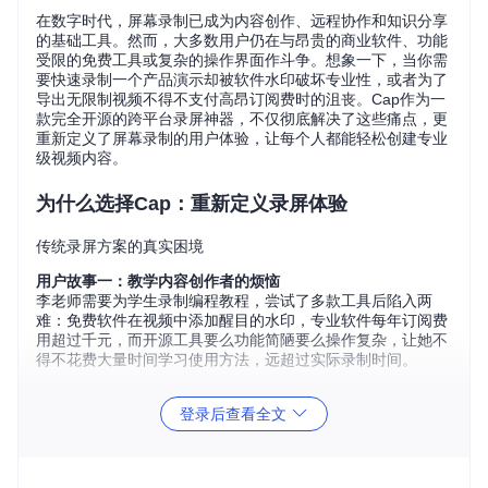
在数字时代，屏幕录制已成为内容创作、远程协作和知识分享
的基础工具。然而，大多数用户仍在与昂贵的商业软件、功能
受限的免费工具或复杂的操作界面作斗争。想象一下，当你需
要快速录制一个产品演示却被软件水印破坏专业性，或者为了
导出无限制视频不得不支付高昂订阅费时的沮丧。Cap作为一
款完全开源的跨平台录屏神器，不仅彻底解决了这些痛点，更
重新定义了屏幕录制的用户体验，让每个人都能轻松创建专业
级视频内容。
为什么选择Cap：重新定义录屏体验
传统录屏方案的真实困境
用户故事一：教学内容创作者的烦恼
李老师需要为学生录制编程教程，尝试了多款工具后陷入两
难：免费软件在视频中添加醒目的水印，专业软件每年订阅费
用超过千元，而开源工具要么功能简陋要么操作复杂，让她不
得不花费大量时间学习使用方法，远超过实际录制时间。
用户故事二：远程团队的协作障碍
登录后查看全文
张经理的团队分布在不同城市，每周需要录制产品更新演示。
商业软件的多设备授权成本高昂，且不同操作系统间的功能差
异导致录制质量参差不齐。更令人困扰的是，敏感的产品信息
上传到第三方服务器存在数据安全风险。