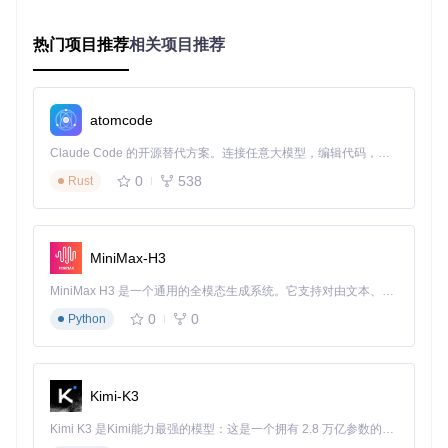
互动感
实时标注工具
：录制过程中添加高亮、箭头和文字注释，突
热门项目推荐
出重点内容
相关项目推荐
多轨道音频
：分离录制系统声音和麦克风输入，后期可独立
调整音量
适用场景：在线课程制作、软件操作教程、学术讲座录制
atomcode
软件开发：高效的技术分享与调试
Claude Code 的开源替代方案。连接任意大模型，编辑代码，运行命令，自动验证 — 全自动执行。用 Rust 构建，极致性能。 ｜ An open-source alternative to Claude Code. Connect any LLM, edit code, run commands, and verify changes — autonomously. Built in Rust for speed. Get Started
0
538
Rust
开发者可以利用Cap简化技术沟通流程：
窗口精准录制
：选择特定应用窗口进行录制，避免切换屏幕
时泄露敏感信息
MiniMax-H3
快捷键控制
：通过自定义热键开始/暂停录制，不打断编码
思路
MiniMax H3 是一个通用的全模态生成系统。它支持对由文本、图像、视频和音频组成的多模态上下文进行统一理解，并能生成分辨率高达 2K、时长可达 15 秒的带原生立体声音频的视频。得益于面向任务泛化的系统设计，H3 在预训练阶段就已具备广泛的多模态上下文理解与生成能力，能够出色地执行复杂的多模态指令。
高清光标追踪
：突出显示鼠标操作，让观众清晰跟随操作步
0
0
骤
Python
适用场景：代码评审记录、bug复现步骤、新功能演示
远程协作：跨越时空的团队沟通
Kimi-K3
分布式团队可以通过Cap提升沟通效率：
Kimi K3 是Kimi能力最强的模型：这是一个拥有 2.8 万亿参数的混合专家（MoE）模型，具备原生视觉理解能力，并支持 100 万 token 的上下文窗口。