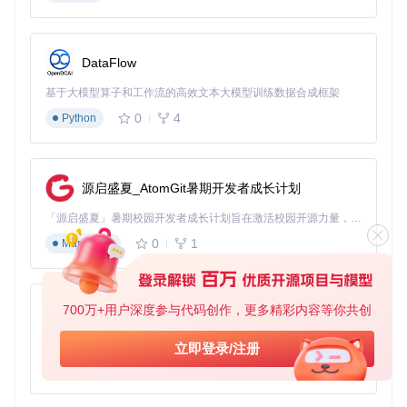
展示阶段
：生成开发者友好的堆栈跟踪（最终登机信息）
当任何一个环节出现问题，就会导致类似"无效登机
牌"的
??:??
错误。
DataFlow
三、解决方案：构建符号管理的双轨体系
基于大模型算子和工作流的高效文本大模型训练数据合成框架
3.1 方案A：分布式符号服务器（企业级方案）
0
4
Python
架构设计
这种方案适合百人以上的大型团队，核心组件包括：
源启盛夏_AtomGit暑期开发者成长计划
符号生成器
：集成在CI/CD流水线中，每次构建自动生成符
「源启盛夏」暑期校园开发者成长计划旨在激活校园开源力量，通过积分激励、认证扶持、资源倾斜等形式，引导高校组织和开发者完成「入驻 — 建项目 — 做贡献 — 获认证 — 得资源」的完整闭环。无论你是想带领社团入驻平台的组织者，还是希望用代码贡献证明自己的开发者，都能在这里找到属于你的成长路径。
号
0
1
Markdown
私有符号服务器
：中心化存储不同平台、版本的符号文件
访问控制层
：基于项目和版本的权限管理
CDN加速
：全球分布式部署提升符号下载速度
700万+用户深度参与代码创作，更多精彩内容等你共创
py-xiaozhi
实施步骤
：
基于Python的Xiaozhi AI，适用于想要完整Xiaozhi体验而无需拥有专用硬件的用户。
立即登录/注册
在Unreal项目
Build.cs
中配置高级符号生成选项：
0
1
Python
// 生成包含完整调试信息的符号