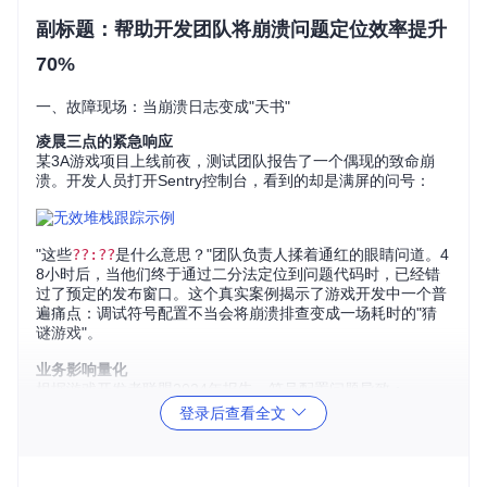
副标题：帮助开发团队将崩溃问题定位效率提升
70%
一、故障现场：当崩溃日志变成"天书"
凌晨三点的紧急响应
某3A游戏项目上线前夜，测试团队报告了一个偶现的致命崩
溃。开发人员打开Sentry控制台，看到的却是满屏的问号：
"这些
??:??
是什么意思？"团队负责人揉着通红的眼睛问道。4
8小时后，当他们终于通过二分法定位到问题代码时，已经错
过了预定的发布窗口。这个真实案例揭示了游戏开发中一个普
遍痛点：调试符号配置不当会将崩溃排查变成一场耗时的"猜
谜游戏"。
业务影响量化
根据游戏开发者联盟2024年报告，符号配置问题导致：
登录后查看全文
平均崩溃解决时间延长400%
线上问题回滚率增加65%
玩家留存率下降15-20%