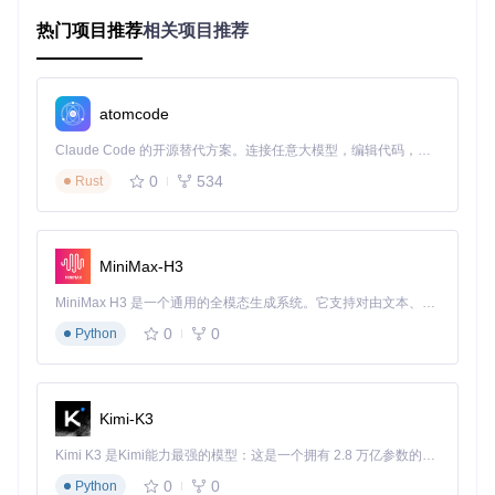
二、技术原理：调试符号的"身份识别系统"
2.1 符号文件：二进制世界的"身份证"
热门项目推荐
相关项目推荐
想象你收到一封没有寄件人地址的信件（对应崩溃堆栈中的内
存地址），而符号文件就像是一本通讯录，能将这些神秘地址
翻译成你认识的名字（函数名）和家庭住址（源码路径）。在
atomcode
Unreal引擎中，这个"通讯录"通常以
.sym
格式存在，包含三大
核心信息：
Claude Code 的开源替代方案。连接任意大模型，编辑代码，运行命令，自动验证 — 全自动执行。用 Rust 构建，极致性能。 ｜ An open-source alternative to Claude Code. Connect any LLM, edit code, run commands, and verify changes — autonomously. Built in Rust for speed. Get Started
模块标识
：如
MODULE windows x86_64 52B2C24810D54
0
534
Rust
A57AB8B3149AEB889B21
，相当于给程序模块颁发的"护照"
代码指纹
：
INFO CODE_ID 5BF2EC0763FC000
，确保符号
与二进制文件的唯一性匹配
源码映射
：文件路径与行号的对应关系，让计算机知道哪段
MiniMax-H3
二进制对应哪行源代码
2.2 Sentry的符号解析流水线
MiniMax H3 是一个通用的全模态生成系统。它支持对由文本、图像、视频和音频组成的多模态上下文进行统一理解，并能生成分辨率高达 2K、时长可达 15 秒的带原生立体声音频的视频。得益于面向任务泛化的系统设计，H3 在预训练阶段就已具备广泛的多模态上下文理解与生成能力，能够出色地执行复杂的多模态指令。
0
0
Python
Sentry处理符号文件的过程类似机场安检系统：
收集阶段
：通过SDK捕获崩溃时的内存地址（登机牌检
查）
Kimi-K3
匹配阶段
：在符号服务器中查找对应CODE_ID的符号文件
（身份验证）
Kimi K3 是Kimi能力最强的模型：这是一个拥有 2.8 万亿参数的混合专家（MoE）模型，具备原生视觉理解能力，并支持 100 万 token 的上下文窗口。
解析阶段
：将内存地址转换为可读的函数名和行号（安检
0
0
Python
扫描）